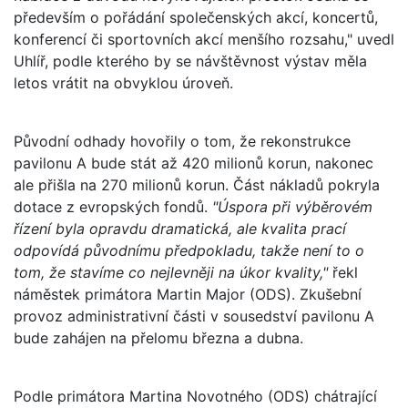
především o pořádání společenských akcí, koncertů,
konferencí či sportovních akcí menšího rozsahu," uvedl
Uhlíř, podle kterého by se návštěvnost výstav měla
letos vrátit na obvyklou úroveň.
Původní odhady hovořily o tom, že rekonstrukce
pavilonu A bude stát až 420 milionů korun, nakonec
ale přišla na 270 milionů korun. Část nákladů pokryla
dotace z evropských fondů.
"Úspora při výběrovém
řízení byla opravdu dramatická, ale kvalita prací
odpovídá původnímu předpokladu, takže není to o
tom, že stavíme co nejlevněji na úkor kvality,"
řekl
náměstek primátora Martin Major (ODS). Zkušební
provoz administrativní části v sousedství pavilonu A
bude zahájen na přelomu března a dubna.
Podle primátora Martina Novotného (ODS) chátrající