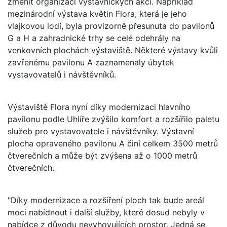
změnit organizaci výstavnických akcí. Například
mezinárodní výstava květin Flora, která je jeho
vlajkovou lodí, byla provizorně přesunuta do pavilonů
G a H a zahradnické trhy se celé odehrály na
venkovních plochách výstaviště. Některé výstavy kvůli
zavřenému pavilonu A zaznamenaly úbytek
vystavovatelů i návštěvníků.
Výstaviště Flora nyní díky modernizaci hlavního
pavilonu podle Uhlíře zvýšilo komfort a rozšířilo paletu
služeb pro vystavovatele i návštěvníky. Výstavní
plocha opraveného pavilonu A činí celkem 3500 metrů
čtverečních a může být zvýšena až o 1000 metrů
čtverečních.
"Díky modernizace a rozšíření ploch tak bude areál
moci nabídnout i další služby, které dosud nebyly v
nabídce z důvodu nevyhovujících prostor. Jedná se