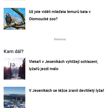
Už jste viděli mláďata lemurů kata v
Olomoucké zoo?
Kam dál?
Vlekaři v Jeseníkách vyhlížejí ochlazení,
lyžařů jezdí málo
V Jeseníkách se těžce zranil devítiletý lyžař