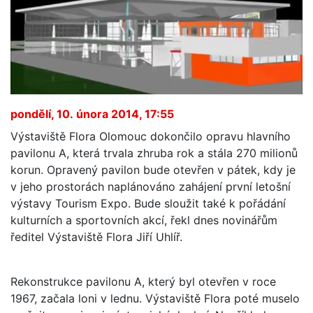
pondělí, 10. února 2014, 17:55
Výstaviště Flora Olomouc dokončilo opravu hlavního
pavilonu A, která trvala zhruba rok a stála 270 milionů
korun. Opravený pavilon bude otevřen v pátek, kdy je
v jeho prostorách naplánováno zahájení první letošní
výstavy Tourism Expo. Bude sloužit také k pořádání
kulturních a sportovních akcí, řekl dnes novinářům
ředitel Výstaviště Flora Jiří Uhlíř.
Rekonstrukce pavilonu A, který byl otevřen v roce
1967, začala loni v lednu. Výstaviště Flora poté muselo