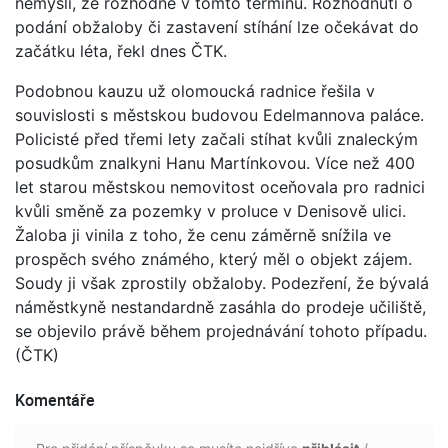
nemyslí, že rozhodne v tomto termínu. Rozhodnutí o
podání obžaloby či zastavení stíhání lze očekávat do
začátku léta, řekl dnes ČTK.
Podobnou kauzu už olomoucká radnice řešila v
souvislosti s městskou budovou Edelmannova paláce.
Policisté před třemi lety začali stíhat kvůli znaleckým
posudkům znalkyni Hanu Martínkovou. Více než 400
let starou městskou nemovitost oceňovala pro radnici
kvůli směně za pozemky v proluce v Denisově ulici.
Žaloba ji vinila z toho, že cenu záměrně snížila ve
prospěch svého známého, který měl o objekt zájem.
Soudy ji však zprostily obžaloby. Podezření, že bývalá
náměstkyně nestandardně zasáhla do prodeje učiliště,
se objevilo právě během projednávání tohoto případu.
(ČTK)
Komentáře