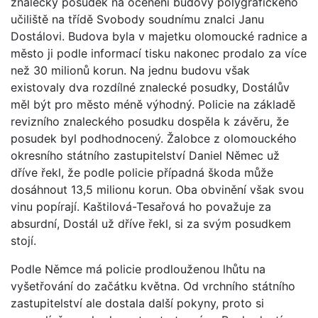
znalecký posudek na ocenění budovy polygrafického
učiliště na třídě Svobody soudnímu znalci Janu
Dostálovi. Budova byla v majetku olomoucké radnice a
město ji podle informací tisku nakonec prodalo za více
než 30 milionů korun. Na jednu budovu však
existovaly dva rozdílné znalecké posudky, Dostálův
měl být pro město méně výhodný. Policie na základě
revizního znaleckého posudku dospěla k závěru, že
posudek byl podhodnocený. Žalobce z olomouckého
okresního státního zastupitelství Daniel Němec už
dříve řekl, že podle policie případná škoda může
dosáhnout 13,5 milionu korun. Oba obvinění však svou
vinu popírají. Kaštilová-Tesařová ho považuje za
absurdní, Dostál už dříve řekl, si za svým posudkem
stojí.
Podle Němce má policie prodlouženou lhůtu na
vyšetřování do začátku května. Od vrchního státního
zastupitelství ale dostala další pokyny, proto si