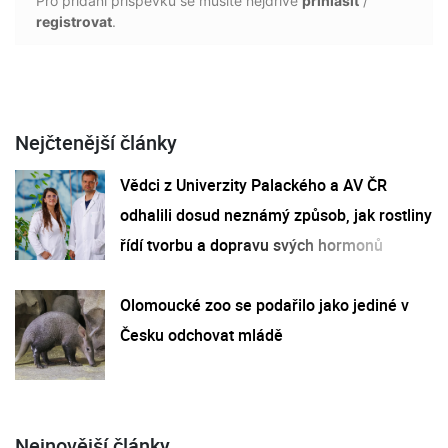
Pro přidání příspěvku se musíte nejdříve
přihlásit
/
registrovat
.
Nejčtenější články
Vědci z Univerzity Palackého a AV ČR
odhalili dosud neznámý způsob, jak rostliny
řídí tvorbu a dopravu svých hormonů
Olomoucké zoo se podařilo jako jediné v
Česku odchovat mládě
Nejnovější články