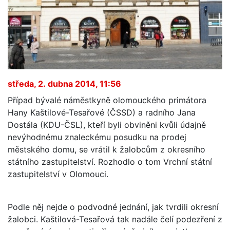
středa, 2. dubna 2014, 11:56
Případ bývalé náměstkyně olomouckého primátora
Hany Kaštilové-Tesařové (ČSSD) a radního Jana
Dostála (KDU-ČSL), kteří byli obviněni kvůli údajně
nevýhodnému znaleckému posudku na prodej
městského domu, se vrátil k žalobcům z okresního
státního zastupitelství. Rozhodlo o tom Vrchní státní
zastupitelství v Olomouci.
Podle něj nejde o podvodné jednání, jak tvrdili okresní
žalobci. Kaštilová-Tesařová tak nadále čelí podezření z