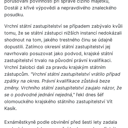
porušování povinnosti při správě cizího majetku,
Dostál z křivé výpovědi a nepravdivého znaleckého
posudku.
Vrchní státní zastupitelství se případem zabývalo kvůli
tomu, že se státní zástupci nižších instancí nedokázali
shodnout na tom, jakého trestného činu se údajně
dopustili. Zatímco okresní státní zastupitelství jej
navrhovalo posuzovat jako podvod, krajské státní
zastupitelství trvalo na původní právní kvalifikaci.
Vrchní žalobci dali za pravdu krajským státním
zástupcům.
"Vrchní státní zastupitelství vrátilo případ
zpátky na okres. Právní kvalifikace zůstává beze
změny. Vrchního státní zastupitelství zaujalo názor, že
se o podvodné jednání nejedná,"
řekl dnes šéf
olomouckého krajského státního zastupitelství Vít
Kasík.
Exnáměstkyně podle obvinění před šesti lety zadala