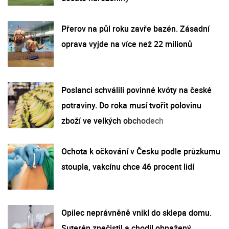
Přerov na půl roku zavře bazén. Zásadní
oprava vyjde na více než 22 milionů
Poslanci schválili povinné kvóty na české
potraviny. Do roka musí tvořit polovinu
zboží ve velkých obchodech
Ochota k očkování v Česku podle průzkumu
stoupla, vakcínu chce 46 procent lidí
Opilec neprávněně vnikl do sklepa domu.
Suterén znečistil a chodil obnažený