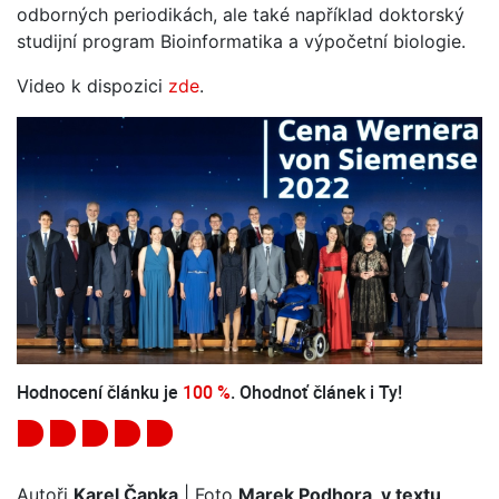
odborných periodikách, ale také například doktorský
studijní program Bioinformatika a výpočetní biologie.
Video k dispozici
zde
.
Hodnocení článku je
100 %
. Ohodnoť článek i Ty!
Autoři
Karel Čapka
| Foto
Marek Podhora, v textu