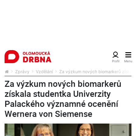
Zprávy
Vzdělání
Za výzkum nových biomarkerů získala
Za výzkum nových biomarkerů
získala studentka Univerzity
Palackého významné ocenění
Wernera von Siemense