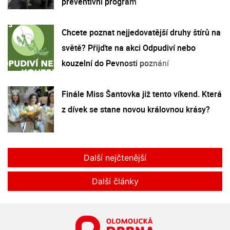
preventivní program
Chcete poznat nejjedovatější druhy štírů na
světě? Přijďte na akci Odpudiví nebo
kouzelní do Pevnosti poznání
Finále Miss Šantovka již tento víkend. Která
z dívek se stane novou královnou krásy?
Další nejčtenější
Další články