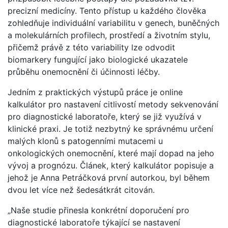
precizní medicíny. Tento přístup u každého člověka
zohledňuje individuální variabilitu v genech, buněčných
a molekulárních profilech, prostředí a životním stylu,
přičemž právě z této variability lze odvodit
biomarkery fungující jako biologické ukazatele
průběhu onemocnění či účinnosti léčby.
Jedním z praktických výstupů práce je online
kalkulátor pro nastavení citlivostí metody sekvenování
pro diagnostické laboratoře, který se již využívá v
klinické praxi. Je totiž nezbytný ke správnému určení
malých klonů s patogenními mutacemi u
onkologických onemocnění, které mají dopad na jeho
vývoj a prognózu. Článek, který kalkulátor popisuje a
jehož je Anna Petráčková první autorkou, byl během
dvou let více než šedesátkrát citován.
„Naše studie přinesla konkrétní doporučení pro
diagnostické laboratoře týkající se nastavení