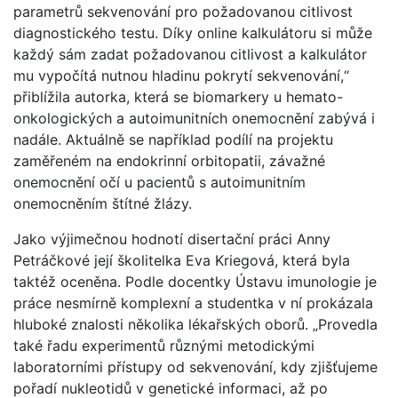
parametrů sekvenování pro požadovanou citlivost
diagnostického testu. Díky online kalkulátoru si může
každý sám zadat požadovanou citlivost a kalkulátor
mu vypočítá nutnou hladinu pokrytí sekvenování,“
přiblížila autorka, která se biomarkery u hemato-
onkologických a autoimunitních onemocnění zabývá i
nadále. Aktuálně se například podílí na projektu
zaměřeném na endokrinní orbitopatii, závažné
onemocnění očí u pacientů s autoimunitním
onemocněním štítné žlázy.
Jako výjimečnou hodnotí disertační práci Anny
Petráčkové její školitelka Eva Kriegová, která byla
taktéž oceněna. Podle docentky Ústavu imunologie je
práce nesmírně komplexní a studentka v ní prokázala
hluboké znalosti několika lékařských oborů. „Provedla
také řadu experimentů různými metodickými
laboratorními přístupy od sekvenování, kdy zjišťujeme
pořadí nukleotidů v genetické informaci, až po