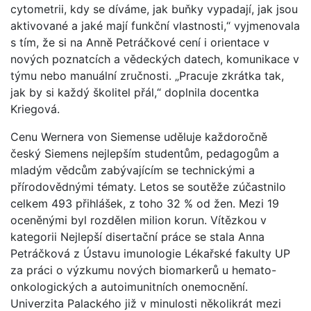
cytometrii, kdy se díváme, jak buňky vypadají, jak jsou
aktivované a jaké mají funkční vlastnosti,“ vyjmenovala
s tím, že si na Anně Petráčkové cení i orientace v
nových poznatcích a vědeckých datech, komunikace v
týmu nebo manuální zručnosti. „Pracuje zkrátka tak,
jak by si každý školitel přál,“ doplnila docentka
Kriegová.
Cenu Wernera von Siemense uděluje každoročně
český Siemens nejlepším studentům, pedagogům a
mladým vědcům zabývajícím se technickými a
přírodovědnými tématy. Letos se soutěže zúčastnilo
celkem 493 přihlášek, z toho 32 % od žen. Mezi 19
oceněnými byl rozdělen milion korun. Vítězkou v
kategorii Nejlepší disertační práce se stala Anna
Petráčková z Ústavu imunologie Lékařské fakulty UP
za práci o výzkumu nových biomarkerů u hemato-
onkologických a autoimunitních onemocnění.
Univerzita Palackého již v minulosti několikrát mezi