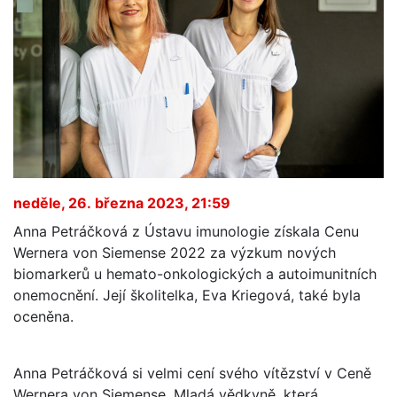
neděle, 26. března 2023, 21:59
Anna Petráčková z Ústavu imunologie získala Cenu
Wernera von Siemense 2022 za výzkum nových
biomarkerů u hemato-onkologických a autoimunitních
onemocnění. Její školitelka, Eva Kriegová, také byla
oceněna.
Anna Petráčková si velmi cení svého vítězství v Ceně
Wernera von Siemense. Mladá vědkyně, která