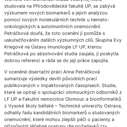
studovala na Přírodovědecké fakultě UP, se zabývá
výzkumem nových biomarkerů a jejich analýzou
pomocí nových molekulárních technik u hemato-
onkologických a autoimunitních onemocnění.
Petráčková doufá, že toto ocenění jí pomůže s
uskutečňováním dalších výzkumných cílů. Skupina Evy
Kriegové na Ústavu imunologie LF UP, kterou
Petráčková po absolvování studia zaujala, ji poskytla
dobrou referenci a ráda se do její práce zapojila.
V oceněné disertační práci Anna Petráčková
sumarizuje výsledky devíti původních prací
publikovaných v impaktovaných časopisech. Studie,
které se opírají o spolupráci olomouckých odborníků z
LF UP a Fakultní nemocnice Olomouc a bioinformatiků
z Vysoké školy báňské – Technické univerzity Ostrava,
odhalily řadu kandidátních biomarkerů u studovaných
onemocnění, které mohou zlepšit péči o pacienty a
přizpůsobit léčebné postupy dle požadavků tzv.