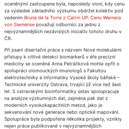
oceněnými zastoupena byla, naposledy vloni, kdy cenu
za výsledek základního výzkumu obdržel kolektiv pod
vedením
Bruna de la Torre z Catrin UP
.
Cenu Wernera
von Siemense
považují odborníci za jednu z
nejvýznamnějších nezávislých iniciativ tohoto druhu v
ČR.
Při psaní disertační práce s názvem Nové molekulární
přístupy k citlivé detekci biomarkerů v éře precizní
medicíny se oceněná Anna Petráčková mohla opřít o
spolupráci olomouckých imunologů s Fakultou
elektrotechniky a informatiky Vysoké školy báňské –
Technické univerzity Ostrava, trvající již více než šest
let. S ostravskými bioinformatiky ústav spolupracuje
na analýze výzkumných dat, zejména pak dat z
moderních vysokokapacitních metod, jako je
sekvenování nové generace nebo optické mapování.
Spolupráce byla podpořena několika projekty, vznikly
nejen práce publikované v nejvýznamnějších