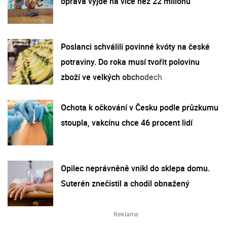
oprava vyjde na více než 22 milionů
Poslanci schválili povinné kvóty na české
potraviny. Do roka musí tvořit polovinu
zboží ve velkých obchodech
Ochota k očkování v Česku podle průzkumu
stoupla, vakcínu chce 46 procent lidí
Opilec neprávněně vnikl do sklepa domu.
Suterén znečistil a chodil obnažený