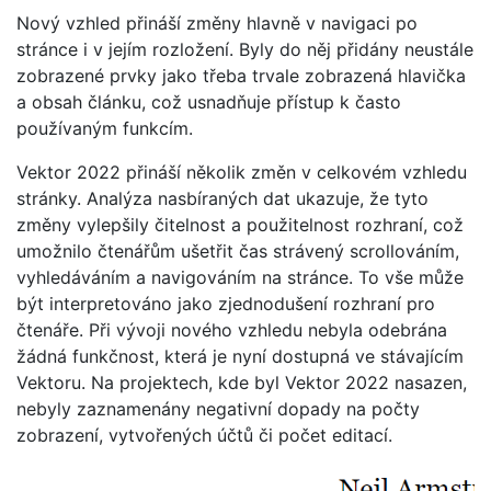
Nový vzhled přináší změny hlavně v navigaci po
stránce i v jejím rozložení. Byly do něj přidány neustále
zobrazené prvky jako třeba trvale zobrazená hlavička
a obsah článku, což usnadňuje přístup k často
používaným funkcím.
Vektor 2022 přináší několik změn v celkovém vzhledu
stránky. Analýza nasbíraných dat ukazuje, že tyto
změny vylepšily čitelnost a použitelnost rozhraní, což
umožnilo čtenářům ušetřit čas strávený scrollováním,
vyhledáváním a navigováním na stránce. To vše může
být interpretováno jako zjednodušení rozhraní pro
čtenáře. Při vývoji nového vzhledu nebyla odebrána
žádná funkčnost, která je nyní dostupná ve stávajícím
Vektoru. Na projektech, kde byl Vektor 2022 nasazen,
nebyly zaznamenány negativní dopady na počty
zobrazení, vytvořených účtů či počet editací.