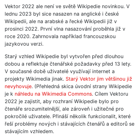
Vektor 2022 ale není ve světě Wikipedie novinkou. V
lednu 2023 byl sice nasazen na anglické i české
Wikipedii, ale na arabské a řecké Wikipedii již v
prosinci 2022. První vlna nasazování proběhla již v
roce 2020. Zahrnovala například francouzskou
jazykovou verzi.
Starý vzhled Wikipedie byl vytvořen před dlouhou
dobou a reflektuje čtenářské požadavky před 13 lety.
V současné době uživatelé využívají internet a
projekty Wikimedia jinak.
Starý Vektor jim většinou již
nevyhovuje
. (Přehledná skica úvodní strany Wikipedie
je k
náhledu na Wikimedia Commons
. Cílem Vektoru
2022 je zajistit, aby rozhraní Wikipedie bylo pro
čtenáře srozumitelnější, ale zároveň i užitečné pro
pokročilé uživatele. Přináší několik funkcionalit, které
řeší problémy nových i stávajících čtenářů a editorů se
stávajícím vzhledem.