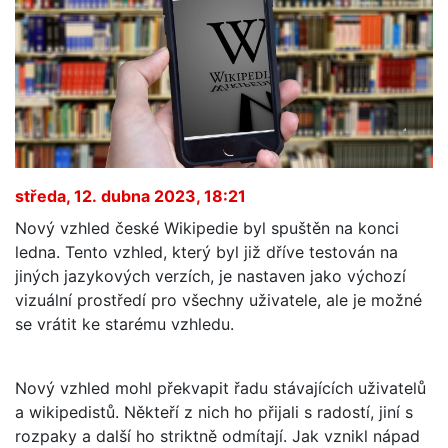
středa, 12. dubna 2023, 18:21
Nový vzhled české Wikipedie byl spuštěn na konci
ledna. Tento vzhled, který byl již dříve testován na
jiných jazykových verzích, je nastaven jako výchozí
vizuální prostředí pro všechny uživatele, ale je možné
se vrátit ke starému vzhledu.
Nový vzhled mohl překvapit řadu stávajících uživatelů
a wikipedistů. Někteří z nich ho přijali s radostí, jiní s
rozpaky a další ho striktně odmítají. Jak vznikl nápad