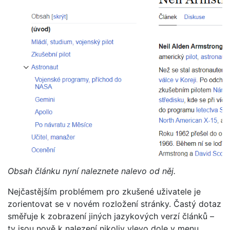
Obsah článku nyní naleznete nalevo od něj.
Nejčastějším problémem pro zkušené uživatele je
zorientovat se v novém rozložení stránky. Častý dotaz
směřuje k zobrazení jiných jazykových verzí článků –
ty jsou nově k nalezení nikoliv vlevo dole v menu,