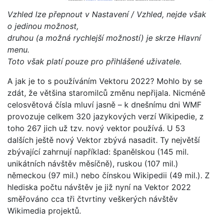
Vzhled lze přepnout v Nastavení / Vzhled, nejde však
o jedinou možnost,
druhou (a možná rychlejší možností) je skrze Hlavní
menu.
Toto však platí pouze pro přihlášené uživatele.
A jak je to s používáním Vektoru 2022? Mohlo by se
zdát, že většina staromilců změnu nepřijala. Nicméně
celosvětová čísla mluví jasně – k dnešnímu dni WMF
provozuje celkem 320 jazykových verzí Wikipedie, z
toho 267 jich už tzv. nový vektor používá. U 53
dalších ještě nový Vektor zbývá nasadit. Ty největší
zbývající zahrnují například: španělskou (145 mil.
unikátních návštěv měsíčně), ruskou (107 mil.)
německou (97 mil.) nebo čínskou Wikipedii (49 mil.). Z
hlediska počtu návštěv je již nyní na Vektor 2022
směřováno cca tři čtvrtiny veškerých návštěv
Wikimedia projektů.