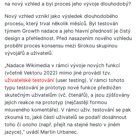
na nový vzhled a byl proces jeho vývoje dlouhodobý?
Nový vzhled vznikl jako výsledek dlouhodobého
procesu, který trval několik měsíců. Byl testován
týmem Growth nadace a jeho hlavní předností je čistý
design a přehlednost. Před nasazením nového vzhledu
proběhl proces konsensu mezi širokou skupinou
vývojářů a uživatelů.
„Nadace Wikimedia v rámci vývoje nových funkcí
(včetně Vektoru 2022) mimo jiné provádí tzv.
uživatelské testování
(user testing). V rámci tohoto
typu testování je prototyp nové funkce předložen
skutečným uživatelům (vč. čtenářů), a jsou zjišťovány
jejich reakce na prototyp (nejčastěji formou
mluveného komentáře). V rámci uživ. testování se pak
zkoumá to, jaké části uživatelů se podaří dosáhnout
toho či onoho (např. přejít na stejné heslo v jiném
jazyce),“ uvádí Martin Urbanec.