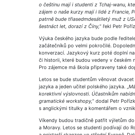
o češtinu mají i studenti z Tchaj-wanu, k
zájem o naše kurzy mají i lidé z Francie,
patrně bude třiasedmdesátiletý muž z USA
šestnáct let, dorazí z Číny,
“ řekl Petr Poří
Výuka českého jazyka bude podle ředitele
začátečníků po velmi pokročilé. Dopoledn
konverzací. Jazykový kurz poté doplní na
či historii, které budou vedeny v českém 
Pro zájemce má škola připraveny také dop
Letos se bude studentům věnovat dvacet l
jazyka a jeden učitel polského jazyka. „
Má
korektivní výslovnosti. Účastníkům nabíd
gramatické workshopy,
“ dodal Petr Poří
s anglickými titulky a komentářem o vzniku
Víkendy budou tradičně patřit výletům do
a Moravy. Letos se studenti podívají do 
a nejstarší skanzen ve střední Evropě. Da