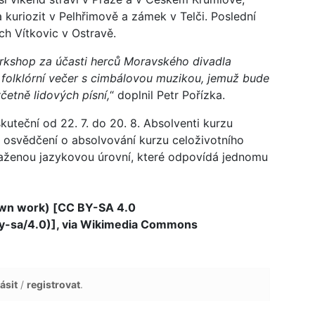
 kuriozit v Pelhřimově a zámek v Telči. Poslední
ch Vítkovic v Ostravě.
workshop za účasti herců Moravského divadla
folklórní večer s cimbálovou muzikou, jemuž bude
četně lidových písní,
“ doplnil Petr Pořízka.
kuteční od 22. 7. do 20. 8. Absolventi kurzu
ů osvědčení o absolvování kurzu celoživotního
saženou jazykovou úrovní, které odpovídá jednomu
wn work) [CC BY-SA 4.0
by-sa/4.0)], via Wikimedia Commons
ásit
/
registrovat
.