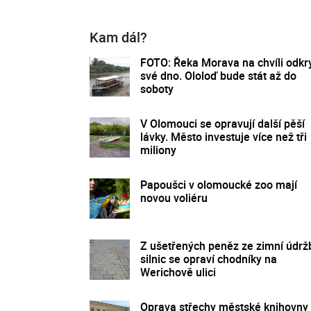
Kam dál?
FOTO: Řeka Morava na chvíli odkr
své dno. Ololoď bude stát až do
soboty
V Olomouci se opravují další pěší
lávky. Město investuje více než tři
miliony
Papoušci v olomoucké zoo mají
novou voliéru
Z ušetřených peněz ze zimní údrž
silnic se opraví chodníky na
Werichově ulici
Oprava střechy městské knihovny