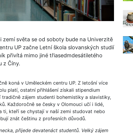
ti zemí světa se od soboty bude na Univerzitě
ntru UP začne Letní škola slovanských studií
čník přivítá mimo jiné třiasedmdesátiletého
 z Číny.
očně koná v Uměleckém centru UP. Z letošní více
u platí, ostatní přihlášení získali stipendium
í tradičně zájem studenti bohemistiky a slavistiky,
íků. Každoročně se česky v Olomouci učí i lidé,
 ti, kteří se chystají v naší zemi studovat nebo
třebují znát češtinu z profesních důvodů.
mecka, přijede devatenáct studentů. Velký zájem