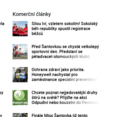
Komerční články
yla
Silou lví, vzletem sokolím! Sokolský
běh republiky spustil registrace
běžců
Před Šantovkou se chystá velkolepý
sportovní den. Představí se
pětadvacet olomouckých klubů
Ochrana zdraví jako priorita.
Honeywell nachystal pro
zaměstnance speciální preventivní
program
by
Chcete poznat nejjedovatější druhy
štírů na světě? Přijďte na akci
Odpudiví nebo kouzelní do Pevnosti
poznání
 v
Finále Miss Šantovka již tento