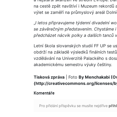
na cestě zpět navštíví i Muzeum rekordů a
výlet se zaměří na průmyslový areál Dolní
„
I letos připravujeme týdenní divadelní 
se závěrečným představením. Chystáme i 
předcházet nácvik polky a dalších tanců v
Letní škola slovanských studií FF UP se us
obdrží na základě výsledků finálních test
vzdělávání na Univerzitě Palackého s do
akademickému semestru výuky češtiny.
Tisková zpráva
| Foto
By Menchakabi (O
(http://creativecommons.org/licenses/
Komentáře
Pro přidání příspěvku se musíte nejdříve
přihl