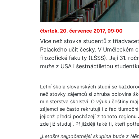
čtvrtek, 20. července 2017, 09:00
Více než stovka studentů z třiadvace
Palackého učit česky. V Uměleckém ce
filozofické fakulty (LŠSS). Její 31. ro
muže z USA i šestnáctiletou studentku
Letní škola slovanských studií se každor
než stovky zájemců si zhruba polovina škol
ministerstva školství. O výuku češtiny maj
zájemci se často rekrutují i z řad tlumočn
jejichž předci pocházejí z tohoto regionu a
zde již studují. Přijíždějí také ti, kteří po
„
Letošní nejpočetnější skupina bude z Ně