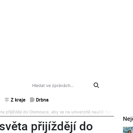
Z kraje
Drbna
ta přijíždějí do Olomouce, aby se na univerzitě naučili česky
Nej
světa přijíždějí do