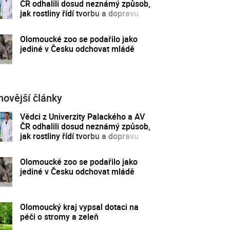
ČR odhalili dosud neznámý způsob,
jak rostliny řídí tvorbu a dopravu
svých hormonů
Olomoucké zoo se podařilo jako
jediné v Česku odchovat mládě
novější články
Vědci z Univerzity Palackého a AV
ČR odhalili dosud neznámý způsob,
jak rostliny řídí tvorbu a dopravu
svých hormonů
Olomoucké zoo se podařilo jako
jediné v Česku odchovat mládě
Olomoucký kraj vypsal dotaci na
péči o stromy a zeleň