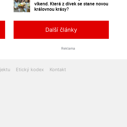
víkend. Která z dívek se stane novou
královnou krásy?
Další články
jektu
Etický kodex
Kontakt