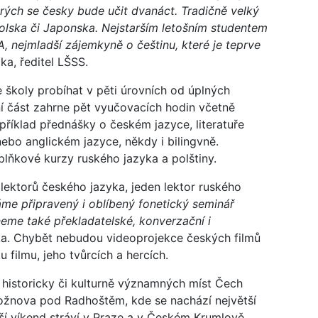
terých se česky bude učit dvanáct. Tradičně velký
 Polska či Japonska. Nejstarším letošním studentem
, nejmladší zájemkyně o češtinu, které je teprve
zka, ředitel LŠSS.
 školy probíhat v pěti úrovních od úplných
í část zahrne pět vyučovacích hodin včetně
příklad přednášky o českém jazyce, literatuře
nebo anglickém jazyce, někdy i bilingvně.
lňkové kurzy ruského jazyka a polštiny.
ektorů českého jazyka, jeden lektor ruského
me připravený i oblíbený fonetický seminář
neme také překladatelské, konverzační i
zka. Chybět nebudou videoprojekce českých filmů
 filmu, jeho tvůrcích a hercích.
 historicky či kulturně významných míst Čech
Rožnova pod Radhoštěm, kde se nachází největší
lší víkend stráví v Praze a v Českém Krumlově,