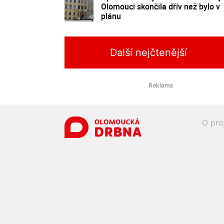
Olomouci skončila dřív než bylo v
plánu
Další nejčtenější
O pro