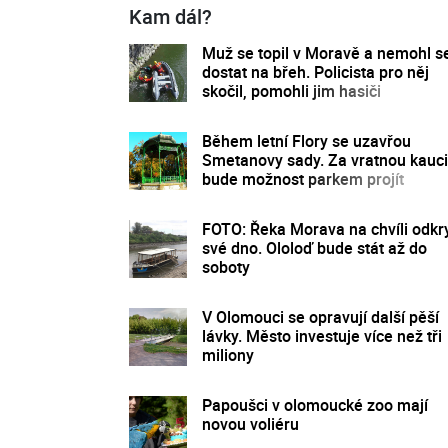
Kam dál?
Muž se topil v Moravě a nemohl s
dostat na břeh. Policista pro něj
skočil, pomohli jim hasiči
Během letní Flory se uzavřou
Smetanovy sady. Za vratnou kauci
bude možnost parkem projít
FOTO: Řeka Morava na chvíli odkr
své dno. Ololoď bude stát až do
soboty
V Olomouci se opravují další pěší
lávky. Město investuje více než tři
miliony
Papoušci v olomoucké zoo mají
novou voliéru