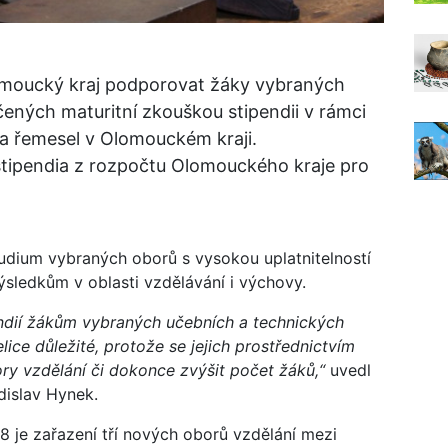
omoucký kraj podporovat žáky vybraných
ených maturitní zkouškou stipendii v rámci
a řemesel v Olomouckém kraji.
tipendia z rozpočtu Olomouckého kraje pro
tudium vybraných oborů s vysokou uplatnitelností
výsledkům v oblasti vzdělávání i výchovy.
endií žákům vybraných učebních a technických
ce důležité, protože se jejich prostřednictvím
ry vzdělání či dokonce zvýšit počet žáků,“
uvedl
dislav Hynek.
8 je zařazení tří nových oborů vzdělání mezi