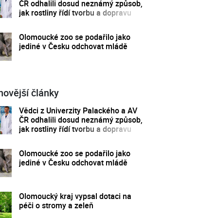
ČR odhalili dosud neznámý způsob,
jak rostliny řídí tvorbu a dopravu
svých hormonů
Olomoucké zoo se podařilo jako
jediné v Česku odchovat mládě
novější články
Vědci z Univerzity Palackého a AV
ČR odhalili dosud neznámý způsob,
jak rostliny řídí tvorbu a dopravu
svých hormonů
Olomoucké zoo se podařilo jako
jediné v Česku odchovat mládě
Olomoucký kraj vypsal dotaci na
péči o stromy a zeleň