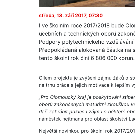
středa, 13. září 2017, 07:30
I ve školním roce 2017/2018 bude Ol
učebních a technických oborů zakonč
Podpory polytechnického vzdělávání 
Předpokládaná alokovaná částka na s
tento školní rok činí 6 806 000 korun.
Cílem projektu je zvýšení zájmu žáků o s
na trhu práce a jejich motivace k lepším 
„Pro Olomoucký kraj je poskytování stip
oborů zakončených maturitní zkouškou veli
daří zabránit poklesu zájmu o některé obo
náměstek hejtmana pro oblast školství La
Největší novinkou pro školní rok 2017/201