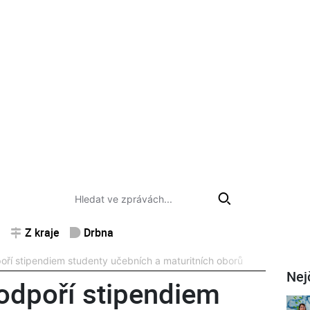
Z kraje
Drbna
ří stipendiem studenty učebních a maturitních oborů
Nej
odpoří stipendiem