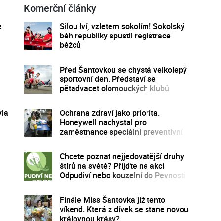
Komerční články
e
Silou lví, vzletem sokolím! Sokolský
běh republiky spustil registrace
běžců
Před Šantovkou se chystá velkolepý
sportovní den. Představí se
pětadvacet olomouckých klubů
yla
Ochrana zdraví jako priorita.
Honeywell nachystal pro
zaměstnance speciální preventivní
program
Chcete poznat nejjedovatější druhy
štírů na světě? Přijďte na akci
Odpudiví nebo kouzelní do Pevnosti
poznání
Finále Miss Šantovka již tento
víkend. Která z dívek se stane novou
královnou krásy?