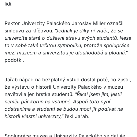
lidí.
Rektor Univerzity Palackého Jaroslav Miller označil
smlouvu za klíčovou.
"Jednak je díky ní vidět, že se
univerzita stará o duševní stravu svých studentů. Nese
to v sobě také určitou symboliku, protože spolupráce
mezi muzeem a univerzitou je dlouhodobá a plodná,"
podotkl.
Jařab nápad na bezplatný vstup dostal poté, co zjistil,
že výstavu o historii Univerzity Palackého v muzeu
navštívila jen hrstka studentů.
"Říkal jsem jim, jestli
neměli pár korun na vstupné. Aspoň toto nyní
odstraníme a studenti se budou moci jít podívat na
historii vlastní univerzity,"
řekl Jařab.
Spolupráce muzea a Univerzity Palackého se datuje