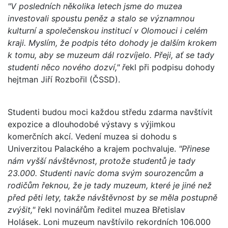
"V posledních několika letech jsme do muzea
investovali spoustu peněz a stalo se významnou
kulturní a společenskou institucí v Olomouci i celém
kraji. Myslím, že podpis této dohody je dalším krokem
k tomu, aby se muzeum dál rozvíjelo. Přeji, ať se tady
studenti něco nového dozví," ř
ekl při podpisu dohody
hejtman Jiří Rozbořil (ČSSD).
Studenti budou moci každou středu zdarma navštívit
expozice a dlouhodobé výstavy s výjimkou
komerčních akcí. Vedení muzea si dohodu s
Univerzitou Palackého a krajem pochvaluje.
"Přinese
nám vyšší návštěvnost, protože studentů je tady
23.000. Studenti navíc doma svým sourozencům a
rodičům řeknou, že je tady muzeum, které je jiné než
před pěti lety, takže návštěvnost by se měla postupně
zvýšit,"
řekl novinářům ředitel muzea Břetislav
Holásek. Loni muzeum navštívilo rekordních 106.000