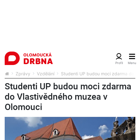
Zprávy
Vzdělání
Studenti UP budou moci zdarma do Vl
Studenti UP budou moci zdarma
do Vlastivědného muzea v
Olomouci