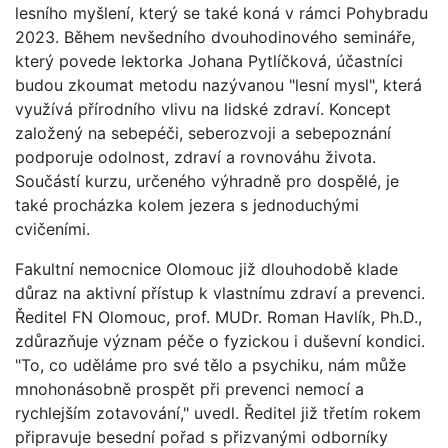
lesního myšlení, který se také koná v rámci Pohybradu
2023. Během nevšedního dvouhodinového semináře,
který povede lektorka Johana Pytlíčková, účastníci
budou zkoumat metodu nazývanou "lesní mysl", která
využívá přírodního vlivu na lidské zdraví. Koncept
založený na sebepéči, seberozvoji a sebepoznání
podporuje odolnost, zdraví a rovnováhu života.
Součástí kurzu, určeného výhradně pro dospělé, je
také procházka kolem jezera s jednoduchými
cvičeními.
Fakultní nemocnice Olomouc již dlouhodobě klade
důraz na aktivní přístup k vlastnímu zdraví a prevenci.
Ředitel FN Olomouc, prof. MUDr. Roman Havlík, Ph.D.,
zdůrazňuje význam péče o fyzickou i duševní kondici.
"To, co uděláme pro své tělo a psychiku, nám může
mnohonásobně prospět při prevenci nemocí a
rychlejším zotavování," uvedl. Ředitel již třetím rokem
připravuje besední pořad s přizvanými odborníky