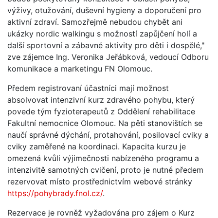
výživy, otužování, duševní hygieny a doporučení pro
aktivní zdraví. Samozřejmě nebudou chybět ani
ukázky nordic walkingu s možností zapůjčení holí a
další sportovní a zábavné aktivity pro děti i dospělé,"
zve zájemce Ing. Veronika Jeřábková, vedoucí Odboru
komunikace a marketingu FN Olomouc.
Předem registrovaní účastníci mají možnost
absolvovat intenzivní kurz zdravého pohybu, který
povede tým fyzioterapeutů z Oddělení rehabilitace
Fakultní nemocnice Olomouc. Na pěti stanovištích se
naučí správné dýchání, protahování, posilovací cviky a
cviky zaměřené na koordinaci. Kapacita kurzu je
omezená kvůli výjimečnosti nabízeného programu a
intenzivitě samotných cvičení, proto je nutné předem
rezervovat místo prostřednictvím webové stránky
https://pohybrady.fnol.cz/
.
Rezervace je rovněž vyžadována pro zájem o Kurz