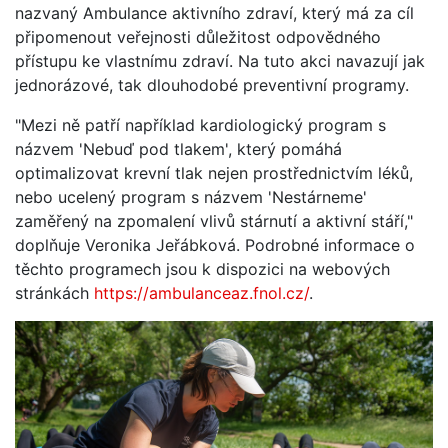
nazvaný Ambulance aktivního zdraví, který má za cíl
připomenout veřejnosti důležitost odpovědného
přístupu ke vlastnímu zdraví. Na tuto akci navazují jak
jednorázové, tak dlouhodobé preventivní programy.
"Mezi ně patří například kardiologický program s
názvem 'Nebuď pod tlakem', který pomáhá
optimalizovat krevní tlak nejen prostřednictvím léků,
nebo ucelený program s názvem 'Nestárneme'
zaměřený na zpomalení vlivů stárnutí a aktivní stáří,"
doplňuje Veronika Jeřábková. Podrobné informace o
těchto programech jsou k dispozici na webových
stránkách
https://ambulanceaz.fnol.cz/
.