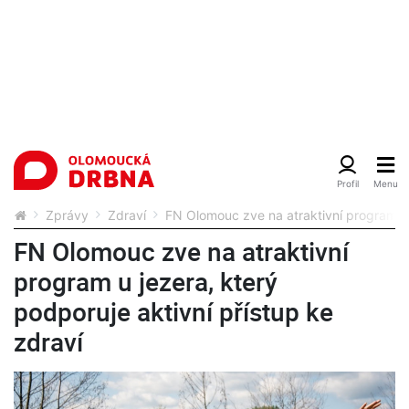
Zprávy
Zdraví
FN Olomouc zve na atraktivní program u j
FN Olomouc zve na atraktivní
program u jezera, který
podporuje aktivní přístup ke
zdraví