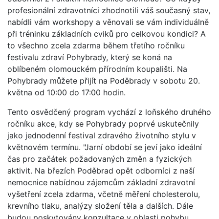
profesionální zdravotníci zhodnotili váš současný stav,
nabídli vám workshopy a věnovali se vám individuálně
při tréninku základních cviků pro celkovou kondici? A
to všechno zcela zdarma během třetího ročníku
festivalu zdraví Pohybrady, který se koná na
oblíbeném olomouckém přírodním koupališti. Na
Pohybrady můžete přijít na Poděbrady v sobotu 20.
května od 10:00 do 17:00 hodin.
Tento osvědčený program vychází z loňského druhého
ročníku akce, kdy se Pohybrady poprvé uskutečnily
jako jednodenní festival zdravého životního stylu v
květnovém termínu. "Jarní období se jeví jako ideální
čas pro začátek požadovaných změn a fyzických
aktivit. Na březích Poděbrad opět odborníci z naší
nemocnice nabídnou zájemcům základní zdravotní
vyšetření zcela zdarma, včetně měření cholesterolu,
krevního tlaku, analýzy složení těla a dalších. Dále
budou poskytovány konzultace v oblasti pohybu,