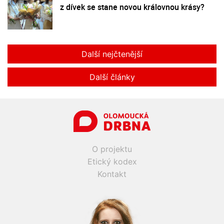
z dívek se stane novou královnou krásy?
Další nejčtenější
Další články
O projektu
Etický kodex
Kontakt