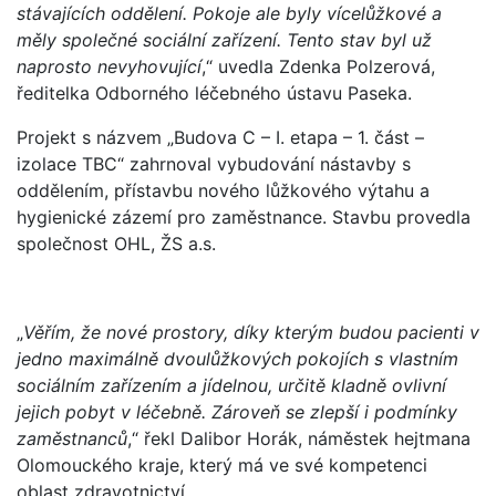
stávajících oddělení. Pokoje ale byly vícelůžkové a
měly společné sociální zařízení. Tento stav byl už
naprosto nevyhovující
,“ uvedla Zdenka Polzerová,
ředitelka Odborného léčebného ústavu Paseka.
Projekt s názvem „Budova C – I. etapa – 1. část –
izolace TBC“ zahrnoval vybudování nástavby s
oddělením, přístavbu nového lůžkového výtahu a
hygienické zázemí pro zaměstnance. Stavbu provedla
společnost OHL, ŽS a.s.
„
Věřím, že nové prostory, díky kterým budou pacienti v
jedno maximálně dvoulůžkových pokojích s vlastním
sociálním zařízením a jídelnou, určitě kladně ovlivní
jejich pobyt v léčebně. Zároveň se zlepší i podmínky
zaměstnanců
,“ řekl Dalibor Horák, náměstek hejtmana
Olomouckého kraje, který má ve své kompetenci
oblast zdravotnictví.