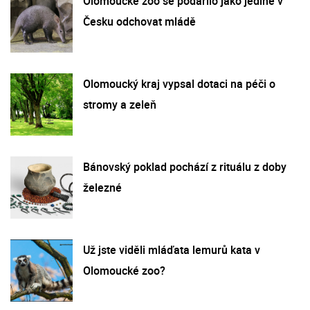
Olomoucké zoo se podařilo jako jediné v
Česku odchovat mládě
Olomoucký kraj vypsal dotaci na péči o
stromy a zeleň
Bánovský poklad pochází z rituálu z doby
železné
Už jste viděli mláďata lemurů kata v
Olomoucké zoo?