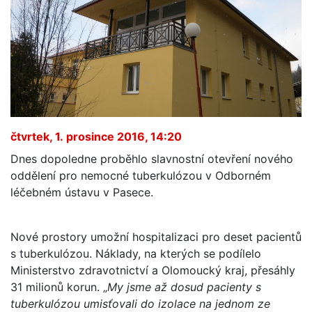
čtvrtek, 1. prosince 2016, 14:20
Dnes dopoledne proběhlo slavnostní otevření nového
oddělení pro nemocné tuberkulózou v Odborném
léčebném ústavu v Pasece.
Nové prostory umožní hospitalizaci pro deset pacientů
s tuberkulózou. Náklady, na kterých se podílelo
Ministerstvo zdravotnictví a Olomoucký kraj, přesáhly
31 milionů korun. „
My jsme až dosud pacienty s
tuberkulózou umisťovali do izolace na jednom ze