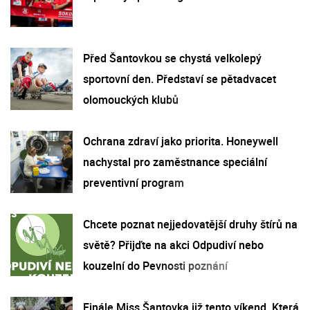
Před Šantovkou se chystá velkolepý
sportovní den. Představí se pětadvacet
olomouckých klubů
Ochrana zdraví jako priorita. Honeywell
nachystal pro zaměstnance speciální
preventivní program
Chcete poznat nejjedovatější druhy štírů na
světě? Přijďte na akci Odpudiví nebo
kouzelní do Pevnosti poznání
Finále Miss Šantovka již tento víkend. Která