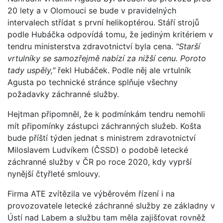
20 lety a v Olomouci se bude v pravidelných
intervalech střídat s první helikoptérou. Stáří strojů
podle Hubáčka odpovídá tomu, že jediným kritériem v
tendru ministerstva zdravotnictví byla cena.
"Starší
vrtulníky se samozřejmě nabízí za nižší cenu. Poroto
tady uspěly,"
řekl Hubáček. Podle něj ale vrtulník
Agusta po technické stránce splňuje všechny
požadavky záchranné služby.
Hejtman připomněl, že k podmínkám tendru nemohli
mít připomínky zástupci záchranných služeb. Košta
bude příští týden jednat s ministrem zdravotnictví
Miloslavem Ludvíkem (ČSSD) o podobě letecké
záchranné služby v ČR po roce 2020, kdy vyprší
nynější čtyřleté smlouvy.
Firma ATE zvítězila ve výběrovém řízení i na
provozovatele letecké záchranné služby ze základny v
Ústí nad Labem a službu tam měla zajišťovat rovněž