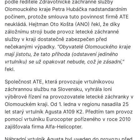
podle ředitele Zdravotnické záchranné služby
Olomouckého kraje Petra Hubáčka nadstandardním
počinem, protože smlouva tuto povinnost firmě ATE
neukládá. Hejtman Oto Košta (ANO) řekl, že díky
záložnímu stroji bude provoz letecké záchranné
služby v kraji dostatečně zabezpečen před
nečekanými výpadky.
"Obyvatelé Olomouckého kraje
mají jistotu, že tato příhoda (odstavení jediného
vrtulníku) se už opakovat nebude, což je zásadní,"
řekl.
Společnost ATE, která provozuje vrtulníkovou
záchrannou službu na Slovensku, vyhrála loni
výběrové řízení na provozovatele letecké záchranky v
Olomouckém kraji. Od 1. ledna v regionu nasadila 25
let starý vrtulník Agusta A109 K2. Předtím tam provoz
pomocí vrtulníku Eurocopter pořízeného v roce 2010
zajišťovala firma Alfa-Helicopter.
Náhradní vrtulník Agusta byl uveden do provozu před