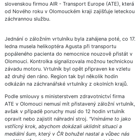
slovenskou firmou AIR - Transport Europe (ATE), která
od Nového roku v Olomouckém kraji zajišťuje leteckou
záchrannou službu.
Jednání o záložním vrtulníku byla zahájena poté, co 17.
ledna musela helikoptéra Agusta při transportu
popáleného pacienta do nemocnice nouzově přistát v
Olomouci. Kontrolka signalizovala možnou technickou
závadu motoru. Vrtulník byl opět připraven ke vzletu
až druhý den ráno. Region tak byl několik hodin
odkázán na záchranářské vrtulníky z okolních krajů.
Podle smlouvy s ministerstvem zdravotnictví firma
ATE v Olomouci nemusí mít přistavený záložní vrtulník,
avšak v případě poruchy musí do 12 hodin vrtulník
opravit nebo zajistit náhradní stroj.
"Vnímáme to jako
vstřícný krok, abychom dokázali uklidnit situaci a
mediální šum, který v ČR bohužel nastal a vůbec nás