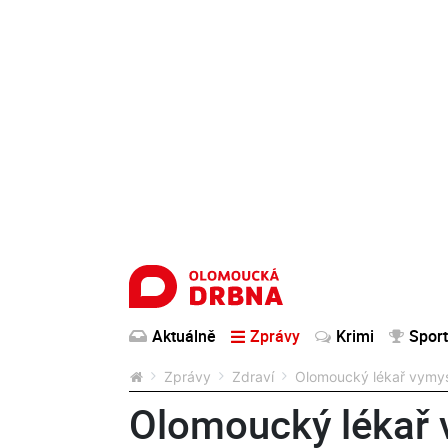
Aktuálně
Zprávy
Krimi
Sport
Zprávy
Zdraví
Olomoucký lékař vymysl
Olomoucký lékař 