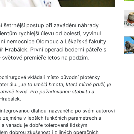
í šetrnější postup při zavádění náhrady
entům rychlejší úlevu od bolesti, vyvinul
ltní nemocnice Olomouc a Lékařské fakulty
r Hrabálek. První operaci bederní páteře s
ve světové premiéře letos na podzim.
chirurgové vkládali místo původní ploténky
teriálu.
„Je to umělá hmota, která mírně pruží, je
lativně levná. Pro požadovanou stabilitu a
 Hrabálek.
 integrovanou dlahou, nazvaného po svém autorovi
 zejména v lepších funkčních parametrech a
ia a vanadu je dobře tolerovaná lidským
lem dobrou zkušenost i z jiných operačních