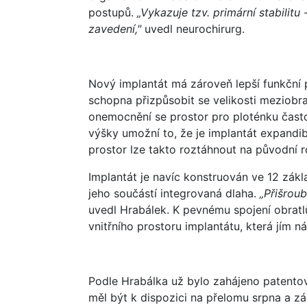
postupů.
„Vykazuje tzv. primární stabilit
zavedení,"
uvedl neurochirurg.
Nový implantát má zároveň lepší funkční p
schopna přizpůsobit se velikosti meziobr
onemocnění se prostor pro ploténku často
výšky umožní to, že je implantát expandib
prostor lze takto roztáhnout na původní r
Implantát je navíc konstruován ve 12 zák
jeho součástí integrovaná dlaha.
„Přišroub
uvedl Hrabálek. K pevnému spojení obrat
vnitřního prostoru implantátu, která jím ná
Podle Hrabálka už bylo zahájeno patentové
měl být k dispozici na přelomu srpna a zá