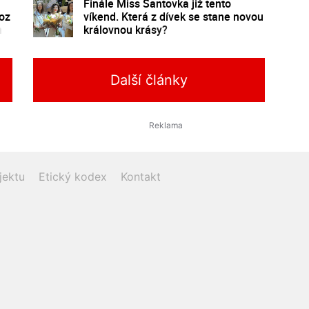
Finále Miss Šantovka již tento
voz
víkend. Která z dívek se stane novou
n
královnou krásy?
Další články
jektu
Etický kodex
Kontakt