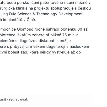
ntátu bude po skončení patentového řízení možné v
irurgická klinika na projektu spolupracuje s českou
ijing Fule Science & Technology Development,
h implantátů v Číně.
 nemocnice Olomouc ročně nahradí ploténku 30 až
loténce lékařům zabere přibližně 75 minut.
ientům s diagnózou diskopatie, což je
eré s přibývajícím věkem degenerují a následkem
zivní bolest zad, která někdy vystřeluje až do
ásit
/
registrovat
.