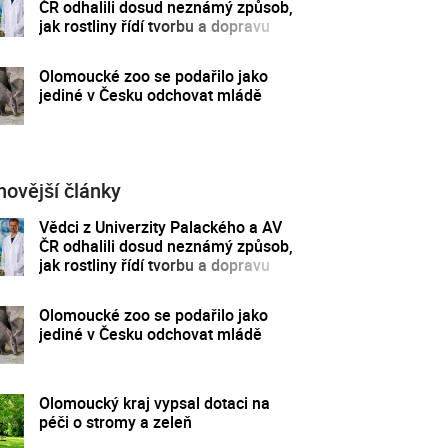
ČR odhalili dosud neznámý způsob,
jak rostliny řídí tvorbu a dopravu
svých hormonů
Olomoucké zoo se podařilo jako
jediné v Česku odchovat mládě
novější články
Vědci z Univerzity Palackého a AV
ČR odhalili dosud neznámý způsob,
jak rostliny řídí tvorbu a dopravu
svých hormonů
Olomoucké zoo se podařilo jako
jediné v Česku odchovat mládě
Olomoucký kraj vypsal dotaci na
péči o stromy a zeleň