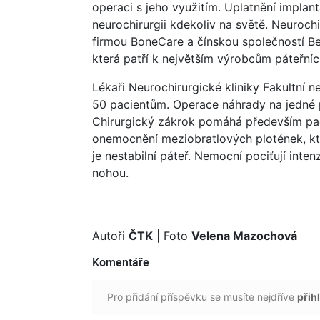
operaci s jeho využitím. Uplatnění impla
neurochirurgii kdekoliv na světě. Neuroch
firmou BoneCare a čínskou společností Be
která patří k největším výrobcům páteřníc
Lékaři Neurochirurgické kliniky Fakultní
50 pacientům. Operace náhrady na jedné p
Chirurgický zákrok pomáhá především pac
onemocnění meziobratlových plotének, kt
je nestabilní páteř. Nemocní pociťují inten
nohou.
Autoři
ČTK
| Foto
Velena Mazochová
Komentáře
Pro přidání příspěvku se musíte nejdříve
přihl