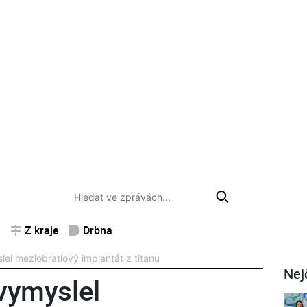
Z kraje
Drbna
el meziobratlový implantát z titanu
Nej
vymyslel