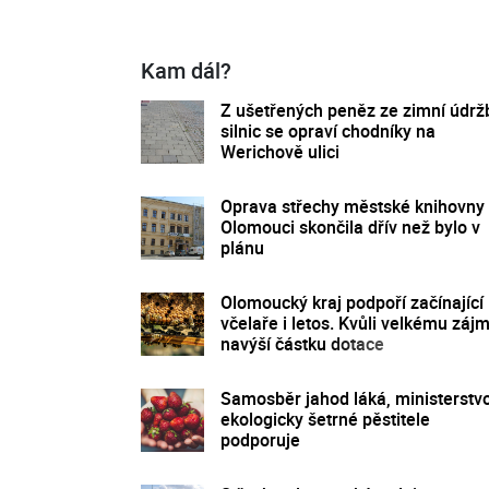
Kam dál?
Z ušetřených peněz ze zimní údrž
silnic se opraví chodníky na
Werichově ulici
Oprava střechy městské knihovny
Olomouci skončila dřív než bylo v
plánu
Olomoucký kraj podpoří začínající
včelaře i letos. Kvůli velkému záj
navýší částku dotace
Samosběr jahod láká, ministerstv
ekologicky šetrné pěstitele
podporuje