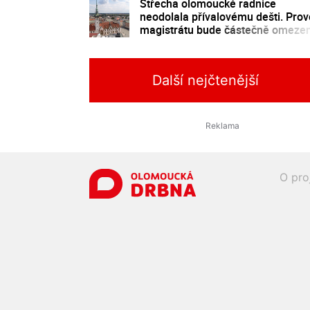
Střecha olomoucké radnice
neodolala přívalovému dešti. Pro
magistrátu bude částečně omeze
Další nejčtenější
O pro