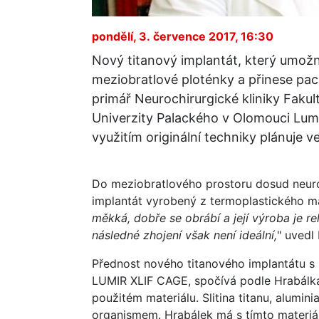
pondělí, 3. července 2017, 16:30
Nový titanový implantát, který umožn
meziobratlové ploténky a přinese paci
primář Neurochirurgické kliniky Faku
Univerzity Palackého v Olomouci Lumí
využitím originální techniky plánuje 
Do meziobratlového prostoru dosud neuro
implantát vyrobený z termoplastického ma
měkká, dobře se obrábí a její výroba je re
následné zhojení však není ideální,
" uvedl
Přednost nového titanového implantátu s
LUMIR XLIF CAGE, spočívá podle Hrabálka
použitém materiálu. Slitina titanu, alumin
organismem. Hrabálek má s tímto materiá