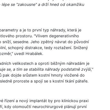
u - lépe se "zakousne" a drží hned od okamžiku
arametry a je to první typ náhrady, která je
atlového prostoru. "Vlivem degenerativního
 sníží, sesedne. Jeho zpětný návrat do původní
ilní, schopný distrakce, tedy roztažení. Snížený
ozměr," uvedl Hrabálek.
ladních velikostech a oproti běžným náhradám je
uje se, a tím se stabilita náhrady podstatně zvýší,"
lů pak dojde srůstem kostní hmoty vložené do
sledně proroste a spojí se s kostní tkání páteře.
 řízení a nový implantát by pro klinickou praxi
ří, kdy olomoučtí neurochirurgové plánují první