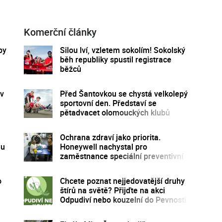
Komerční články
by
Silou lví, vzletem sokolím! Sokolský
běh republiky spustil registrace
běžců
 v
Před Šantovkou se chystá velkolepý
sportovní den. Představí se
pětadvacet olomouckých klubů
Ochrana zdraví jako priorita.
mu
Honeywell nachystal pro
zaměstnance speciální preventivní
program
o
Chcete poznat nejjedovatější druhy
štírů na světě? Přijďte na akci
Odpudiví nebo kouzelní do Pevnosti
poznání