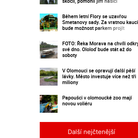
skočil, pomohli jim hasiči
Během letní Flory se uzavřou
Smetanovy sady. Za vratnou kauci
bude možnost parkem projít
FOTO: Řeka Morava na chvíli odkr
své dno. Ololoď bude stát až do
soboty
V Olomouci se opravují další pěší
lávky. Město investuje více než tři
miliony
Papoušci v olomoucké zoo mají
novou voliéru
Další nejčtenější