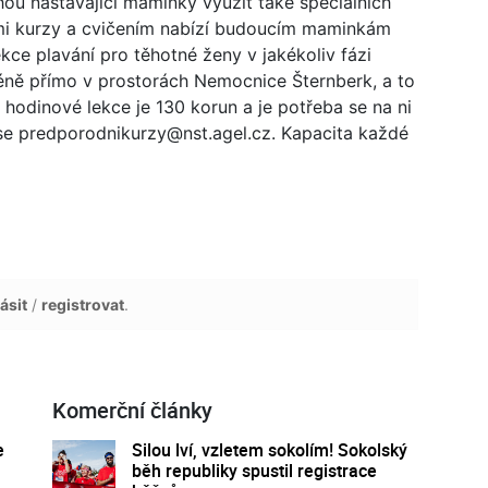
ou nastávající maminky využít také speciálních
kými kurzy a cvičením nabízí budoucím maminkám
kce plavání pro těhotné ženy v jakékoliv fázi
zéně přímo v prostorách Nemocnice Šternberk, a to
hodinové lekce je 130 korun a je potřeba se na ni
e predporodnikurzy@nst.agel.cz. Kapacita každé
ásit
/
registrovat
.
Komerční články
e
Silou lví, vzletem sokolím! Sokolský
běh republiky spustil registrace