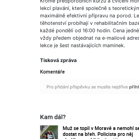
Kromě předporodních kurzů a cvičení moh
lekcí plavání, které společně s teoretic
maximálně efektivní přípravu na porod. Le
těhotenství probíhají v rehabilitačním ba
každé pondělí od 16:00 hodin. Cena jedné 
vždy předem objednat na e-mailové adres
lekce je šest nastávajících maminek.
Tisková zpráva
Komentáře
Pro přidání příspěvku se musíte nejdříve
přihl
Kam dál?
Muž se topil v Moravě a nemohl s
dostat na břeh. Policista pro něj