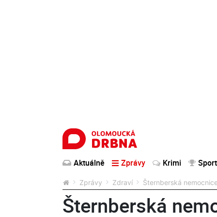
Aktuálně
Zprávy
Krimi
Sport
Zprávy
Zdraví
Šternberská nemocnice 
Šternberská nemo