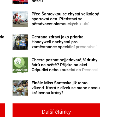
běžců
Před Šantovkou se chystá velkolepý
sportovní den. Představí se
pětadvacet olomouckých klubů
yla
Ochrana zdraví jako priorita.
Honeywell nachystal pro
zaměstnance speciální preventivní
program
Chcete poznat nejjedovatější druhy
štírů na světě? Přijďte na akci
Odpudiví nebo kouzelní do Pevnosti
poznání
Finále Miss Šantovka již tento
víkend. Která z dívek se stane novou
královnou krásy?
Další články