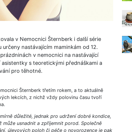
vala v Nemocnici Šternberk i další série
ou určeny nastávajícím maminkám od 12.
prázdninách v nemocnici na nastávající
 asistentky s teoretickými přednáškami a
avání pro těhotné.
mocnici Šternberk třetím rokem, a to aktuálně
ých lekcích, z nichž vždy polovinu času tvoří
ma.
mírně důležité, jednak pro udržení dobré kondice,
ož může usnadnit a zpříjemnit porod. Společně
ní, úlevových poloh či péče o novorozence je pak