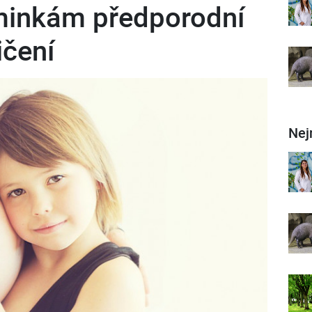
minkám předporodní
ičení
Nej