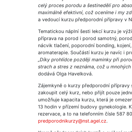
celý proces porodu a šestinedělí pro abso
maximálně efektivní, což oceníme i my zdr
a vedoucí kurzu předporodní přípravy v N
Tematickou náplní šesti lekcí kurzu je výž
příprava na porod i porod samotný, porod
nácvik tlačení, poporodní bonding, kojení
aromaterapie. Součástí kurzu je navíc i pr
„Díky prohlídce později maminky při poro
strach a stres z neznáma, což u mnohých 
dodává Olga Havelková.
Zájemkyně o kurzy předporodní přípravy
zakoupit celý kurz, nebo přijít pouze jed
umožňuje kapacita kurzu, která je omezen
13 hodin v přízemí budovy gynekologie. K 
rezervace, a to na telefonním čísle 587 
predporodnikurzy@nst.agel.cz
.