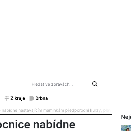
Z kraje
Drbna
nabídne nastávajícím maminkám předporodní kurzy, plavání i cviče
Nej
cnice nabídne