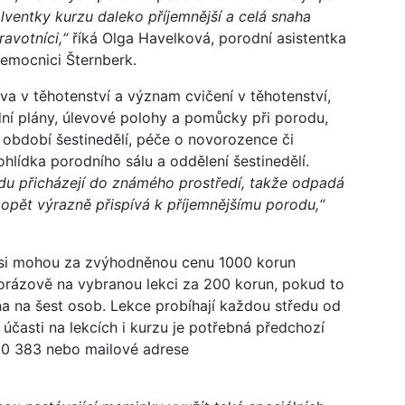
lventky kurzu daleko příjemnější a celá snaha
avotníci,“
říká Olga Havelková, porodní asistentka
emocnici Šternberk.
iva v těhotenství a význam cvičení v těhotenství,
ní plány, úlevové polohy a pomůcky při porodu,
, období šestinedělí, péče o novorozence či
ohlídka porodního sálu a oddělení šestinedělí.
du přicházejí do známého prostředí, takže odpadá
opět výrazně přispívá k příjemnějšímu porodu,“
 si mohou za zvýhodněnou cenu 1000 korun
norázově na vybranou lekci za 200 korun, pokud to
a na šest osob. Lekce probíhají každou středu od
účasti na lekcích i kurzu je potřebná předchozí
800 383 nebo mailové adrese