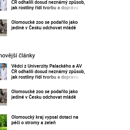
ČR odhalili dosud neznámý způsob,
jak rostliny řídí tvorbu a dopravu
svých hormonů
Olomoucké zoo se podařilo jako
jediné v Česku odchovat mládě
novější články
Vědci z Univerzity Palackého a AV
ČR odhalili dosud neznámý způsob,
jak rostliny řídí tvorbu a dopravu
svých hormonů
Olomoucké zoo se podařilo jako
jediné v Česku odchovat mládě
Olomoucký kraj vypsal dotaci na
péči o stromy a zeleň