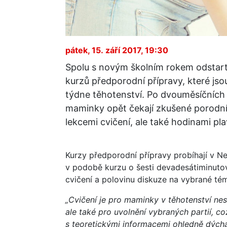
pátek, 15. září 2017, 19:30
Spolu s novým školním rokem odstarto
kurzů předporodní přípravy, které js
týdne těhotenství. Po dvouměsíčních 
maminky opět čekají zkušené porodní
lekcemi cvičení, ale také hodinami pl
Kurzy předporodní přípravy probíhají v Ne
v podobě kurzu o šesti devadesátiminutov
cvičení a polovinu diskuze na vybrané té
„Cvičení je pro maminky v těhotenství nes
ale také pro uvolnění vybraných partií, c
s teoretickými informacemi ohledně dýchá