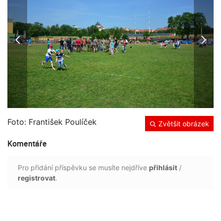
Foto: František Poulíček
Zvětšit obrázek
Komentáře
Pro přidání příspěvku se musíte nejdříve
přihlásit
/
registrovat
.