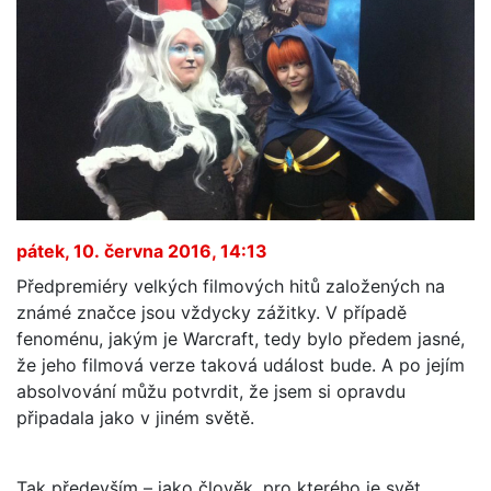
pátek, 10. června 2016, 14:13
Předpremiéry velkých filmových hitů založených na
známé značce jsou vždycky zážitky. V případě
fenoménu, jakým je Warcraft, tedy bylo předem jasné,
že jeho filmová verze taková událost bude. A po jejím
absolvování můžu potvrdit, že jsem si opravdu
připadala jako v jiném světě.
Tak především – jako člověk, pro kterého je svět