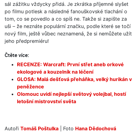
sál zážitku vždycky přidá. Je zkrátka příjemné slyšet
po filmu potlesk a následné fanouškovské tlachání o
tom, co se povedlo a co spíš ne. Takže si zapište za
uši – že neznáte populární značku, podle které se točí
nový film, ještě vůbec neznamená, že si nemůžete užít
jeho předpremiéru!
Čtěte více:
RECENZE: Warcraft: První střet aneb orkové
ekologové a kouzelník na léčení
GLOSA: Malá dešťová přeháňka, velký hurikán v
peněžence
Olomouc uvidí nejlepší světový volejbal, hostí
letošní mistrovství světa
Autoři
Tomáš Poštulka
| Foto
Hana Dědochová