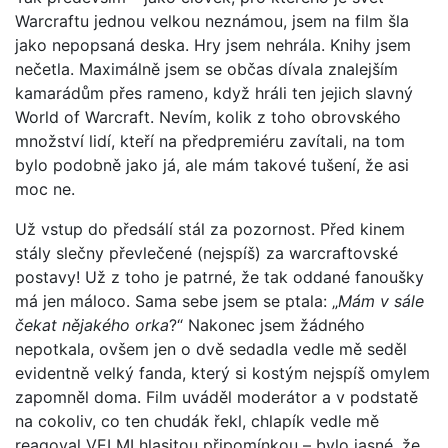
Warcraftu jednou velkou neznámou, jsem na film šla
jako nepopsaná deska. Hry jsem nehrála. Knihy jsem
nečetla. Maximálně jsem se občas dívala znalejším
kamarádům přes rameno, když hráli ten jejich slavný
World of Warcraft. Nevím, kolik z toho obrovského
množství lidí, kteří na předpremiéru zavítali, na tom
bylo podobně jako já, ale mám takové tušení, že asi
moc ne.
Už vstup do předsálí stál za pozornost. Před kinem
stály slečny převlečené (nejspíš) za warcraftovské
postavy! Už z toho je patrné, že tak oddané fanoušky
má jen máloco. Sama sebe jsem se ptala: „
Mám v sále
čekat nějakého orka
?“ Nakonec jsem žádného
nepotkala, ovšem jen o dvě sedadla vedle mě seděl
evidentně velký fanda, který si kostým nejspíš omylem
zapomněl doma. Film uváděl moderátor a v podstatě
na cokoliv, co ten chudák řekl, chlapík vedle mě
reagoval VELMI hlasitou připomínkou – bylo jasné, že