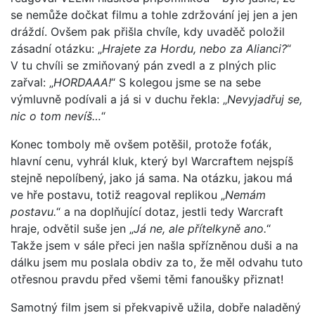
se nemůže dočkat filmu a tohle zdržování jej jen a jen
dráždí. Ovšem pak přišla chvíle, kdy uvaděč položil
zásadní otázku: „
Hrajete za Hordu, nebo za Alianci?
“
V tu chvíli se zmiňovaný pán zvedl a z plných plic
zařval: „
HORDAAA!
“ S kolegou jsme se na sebe
výmluvně podívali a já si v duchu řekla: „
Nevyjadřuj se,
nic o tom nevíš…
“
Konec tomboly mě ovšem potěšil, protože foťák,
hlavní cenu, vyhrál kluk, který byl Warcraftem nejspíš
stejně nepolíbený, jako já sama. Na otázku, jakou má
ve hře postavu, totiž reagoval replikou „
Nemám
postavu.
“ a na doplňující dotaz, jestli tedy Warcraft
hraje, odvětil suše jen „
Já ne, ale přítelkyně ano.
“
Takže jsem v sále přeci jen našla spřízněnou duši a na
dálku jsem mu poslala obdiv za to, že měl odvahu tuto
otřesnou pravdu před všemi těmi fanoušky přiznat!
Samotný film jsem si překvapivě užila, dobře naladěný