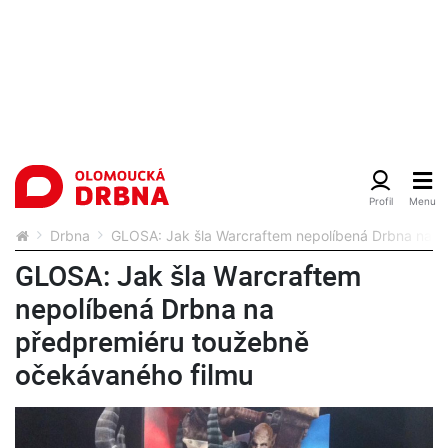
Drbna
GLOSA: Jak šla Warcraftem nepolíbená Drbna na p
GLOSA: Jak šla Warcraftem
nepolíbená Drbna na
předpremiéru toužebně
očekávaného filmu