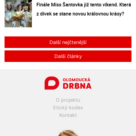
Finále Miss Šantovka již tento víkend. Která
z dívek se stane novou královnou krásy?
Další nejčtenější
Další články
O projektu
Etický kodex
Kontakt