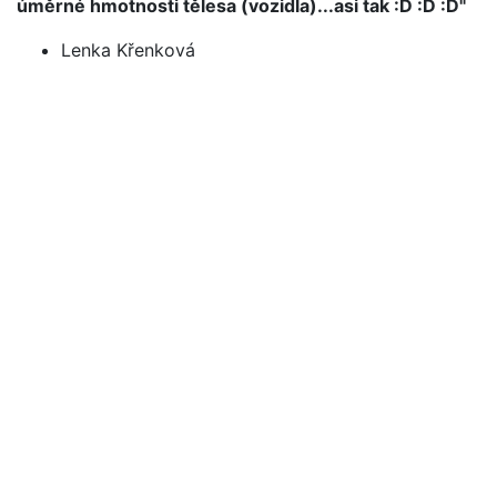
úměrné hmotnosti tělesa (vozidla)...asi tak :D :D :D"
Lenka Křenková