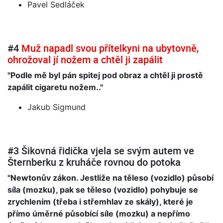
Pavel Sedláček
#4
Muž napadl svou přítelkyni na ubytovně,
ohrožoval jí nožem a chtěl ji zapálit
"Podle mě byl pán spitej pod obraz a chtěl ji prostě
zapálit cigaretu nožem.."
Jakub Sigmund
#3 Šikovná řidička vjela se svým autem ve
Šternberku z kruháče rovnou do potoka
"Newtonův zákon. Jestliže na těleso (vozidlo) působí
síla (mozku), pak se těleso (vozidlo) pohybuje se
zrychlením (třeba i střemhlav ze skály), které je
přímo úměrné působící síle (mozku) a nepřímo