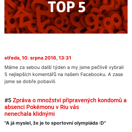
středa, 10. srpna 2016, 13:31
Máme za sebou další týden a my jsme pečlivě vybrali
5 nejlepších komentářů na našem Facebooku. A zase
jsme se dobře pobavili.
#5
Zpráva o množství připravených kondomů a
absenci Pokémonu v Riu vás
nenechala klidnými
"A já myslel, že je to sportovní olympiáda :D"