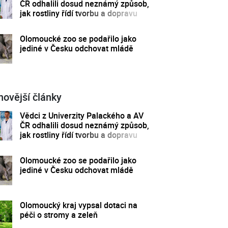
ČR odhalili dosud neznámý způsob,
jak rostliny řídí tvorbu a dopravu
svých hormonů
Olomoucké zoo se podařilo jako
jediné v Česku odchovat mládě
novější články
Vědci z Univerzity Palackého a AV
ČR odhalili dosud neznámý způsob,
jak rostliny řídí tvorbu a dopravu
svých hormonů
Olomoucké zoo se podařilo jako
jediné v Česku odchovat mládě
Olomoucký kraj vypsal dotaci na
péči o stromy a zeleň