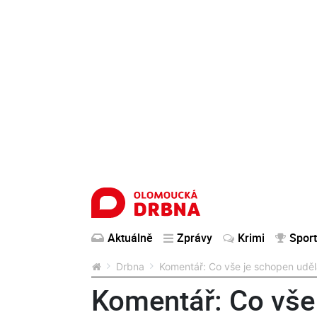
Aktuálně
Zprávy
Krimi
Sport
Drbna
Komentář: Co vše je schopen udě
Komentář: Co vše