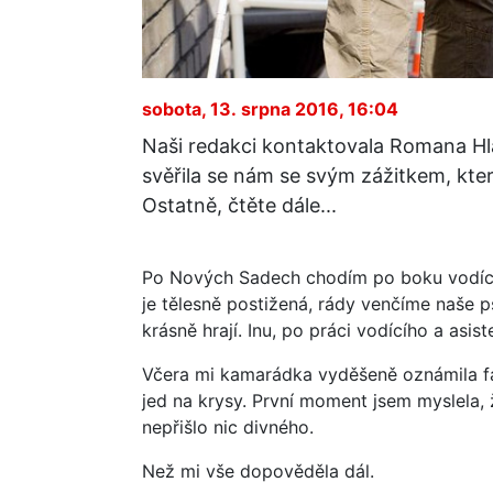
sobota, 13. srpna 2016, 16:04
Naši redakci kontaktovala Romana H
svěřila se nám se svým zážitkem, kte
Ostatně, čtěte dále...
Po Nových Sadech chodím po boku vodícíh
je tělesně postižená, rády venčíme naše p
krásně hrají. Inu, po práci vodícího a asis
Včera mi kamarádka vyděšeně oznámila fa
jed na krysy. První moment jsem myslela, 
nepřišlo nic divného.
Než mi vše dopověděla dál.