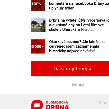
komentáře na facebooku Drbny z
uplynulý týden
Drbna na výletě: Čtyři vyčerpávajíc
ale krásné dny na Letní filmové
škole v Uherském Hradišti
Okurková sezóna? Ale kdeže, za
červenec jsem zaznamenala
historicky nejvíce návštěv!
Další nejčtenější
O pro