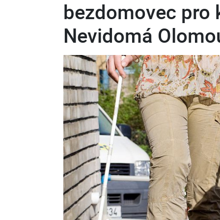
bezdomovec pro k
Nevidomá Olomou