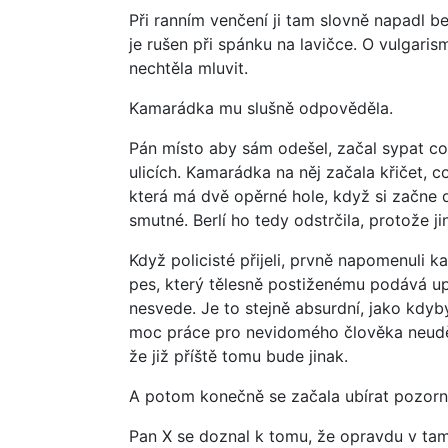
Při ranním venčení ji tam slovně napadl
je rušen při spánku na lavičce. O vulgarism
nechtěla mluvit.
Kamarádka mu slušně odpověděla.
Pán místo aby sám odešel, začal sypat co
ulicích. Kamarádka na něj začala křičet, co
která má dvě opěrné hole, když si začne d
smutné. Berlí ho tedy odstrčila, protože j
Když policisté přijeli, prvně napomenuli 
pes, který tělesně postiženému podává u
nesvede. Je to stejně absurdní, jako kdyb
moc práce pro nevidomého člověka neuděl
že již příště tomu bude jinak.
A potom konečně se začala ubírat pozorn
Pan X se doznal k tomu, že opravdu v tam