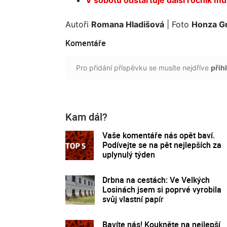
Autoři
Romana Hladišová
| Foto
Honza G
Komentáře
Pro přidání příspěvku se musíte nejdříve
přihl
Kam dál?
Vaše komentáře nás opět baví.
Podívejte se na pět nejlepších za
uplynulý týden
Drbna na cestách: Ve Velkých
Losinách jsem si poprvé vyrobila
svůj vlastní papír
Bavíte nás! Koukněte na nejlepší