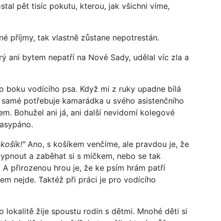
tal pět tisíc pokutu, kterou, jak všichni víme,
é příjmy, tak vlastně zůstane nepotrestán.
rý ani bytem nepatří na Nové Sady, udělal víc zla a
o boku vodícího psa. Když mi z ruky upadne bílá
To samé potřebuje kamarádka u svého asistenčního
em. Bohužel ani já, ani další nevidomí kolegové
nasypáno.
košík!"
Ano, s košíkem venčíme, ale pravdou je, že
vypnout a zaběhat si s míčkem, nebo se tak
 A přirozenou hrou je, že ke psím hrám patří
m nejde. Taktéž při práci je pro vodícího
to lokalitě žije spoustu rodin s dětmi. Mnohé děti si