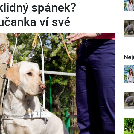
lidný spánek?
čanka ví své
Nej