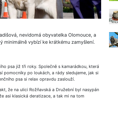
ladišová, nevidomá obyvatelka Olomouce, a
rý minimálně vybízí ke krátkému zamyšlení.
o psa již tři roky. Společně s kamarádkou, která
sí pomocníky po loukách, a rády sledujeme, jak si
tenčního psa si relax opravdu zaslouží.
kt, že na ulici Rožňavská a Družební byl nasypán
že asi klasická deratizace, a tak mi na tom