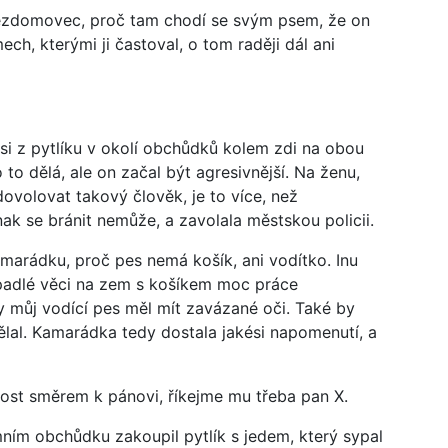
 bezdomovec, proč tam chodí se svým psem, že on
ech, kterými ji častoval, o tom raději dál ani
si z pytlíku v okolí obchůdků kolem zdi na obou
 to dělá, ale on začal být agresivnější. Na ženu,
ovolovat takový člověk, je to více, než
inak se bránit nemůže, a zavolala městskou policii.
kamarádku, proč pes nemá košík, ani vodítko. Inu
padlé věci na zem s košíkem moc práce
y můj vodící pes měl mít zavázané oči. Také by
al. Kamarádka tedy dostala jakési napomenutí, a
ost směrem k pánovi, říkejme mu třeba pan X.
ním obchůdku zakoupil pytlík s jedem, který sypal