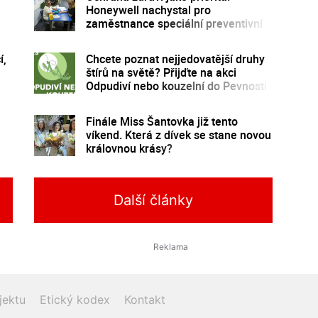
a
Honeywell nachystal pro
zaměstnance speciální preventivní
program
í,
Chcete poznat nejjedovatější druhy
štírů na světě? Přijďte na akci
Odpudiví nebo kouzelní do Pevnosti
poznání
Finále Miss Šantovka již tento
víkend. Která z dívek se stane novou
královnou krásy?
Další články
jektu
Etický kodex
Kontakt