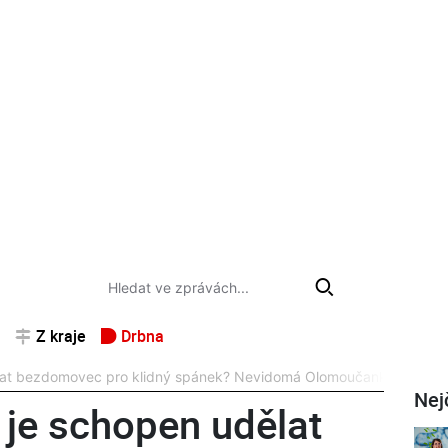
Z kraje
Drbna
lat bezdomovec pro klidný spánek? Nevidomá Olomoučanka ví své
Nej
 je schopen udělat