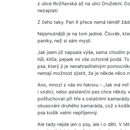
z ulice Rožňavská až na ulici Družební. Dos
nezaplatí.
Z čeho taky. Pan X přece nemá téměř žádn
Nejsmutnější je na tom jediné. Člověk, kte
paniky, než si sám myslí.
Jak jsem již napsala výše, sama chodím p
hůl, klíče, pejsek mi vše ochotně podá. 
psa, který jí je nenahraditelným pomocník
nemají možnost zjistit, že je někde něco 
Ano, mnozí z vás mi řeknou –
„tak má mít 
i vodicí, nebo asistenční pes chce někdy 
pošťuchovat při hře s ostatními kamarády.
okusování druhého kamaráda, což s košíke
psa košík velmi nepříjemný.
Ale tady nejde jen o psy, ale i o děti. V té