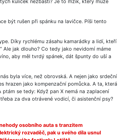
katých kuliček nezbaští? Je to mžik, který může
e být rušen při spánku na lavičce. Píši tento
sype. Díky rychlému zásahu kamarádky a lidí, kteří
lid.“ Ale jak dlouho? Co tedy jako nevidomí máme
íno, aby měl tvrdý spánek, dát špunty do uší a
nás byla více, než obrovská. A nejen jako srdeční
 pes hrazen jako kompenzační pomůcka. A ta, která
 ptám se tedy: Když pan X nemá na zaplacení
třeba za dva otrávené vodicí, či asistenční psy?
 nehody osobního auta s tranzitem
ektrický rozvaděč, pak u svého díla usnul
ltižánrového festivalu Letiště