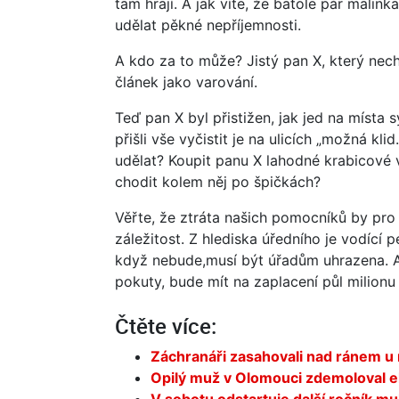
tam hrají. A jak víte, že batole pár malin
udělat pěkné nepříjemnosti.
A kdo za to může? Jistý pan X, který nechc
článek jako varování.
Teď pan X byl přistižen, jak jed na místa 
přišli vše vyčistit je na ulicích „možná k
udělat? Koupit panu X lahodné krabicové v
chodit kolem něj po špičkách?
Věřte, že ztráta našich pomocníků by pro 
záležitost. Z hlediska úředního je vodící
když nebude,musí být úřadům uhrazena. A
pokuty, bude mít na zaplacení půl milionu 
Čtěte více:
Záchranáři zasahovali nad ránem u
Opilý muž v Olomouci zdemoloval el
V sobotu odstartuje další ročník mu