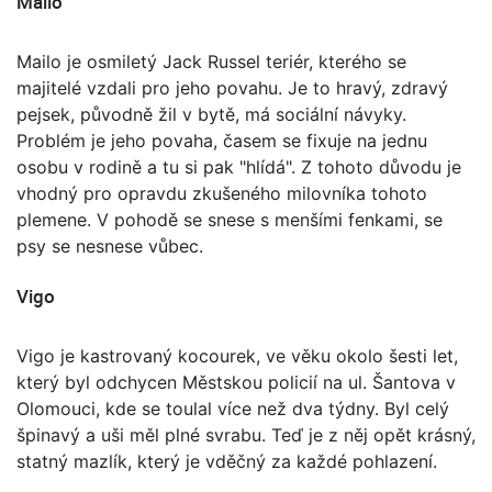
Mailo
Mailo je osmiletý Jack Russel teriér, kterého se
majitelé vzdali pro jeho povahu. Je to hravý, zdravý
pejsek, původně žil v bytě, má sociální návyky.
Problém je jeho povaha, časem se fixuje na jednu
osobu v rodině a tu si pak "hlídá". Z tohoto důvodu je
vhodný pro opravdu zkušeného milovníka tohoto
plemene. V pohodě se snese s menšími fenkami, se
psy se nesnese vůbec.
Vigo
Vigo je kastrovaný kocourek, ve věku okolo šesti let,
který byl odchycen Městskou policií na ul. Šantova v
Olomouci, kde se toulal více než dva týdny. Byl celý
špinavý a uši měl plné svrabu. Teď je z něj opět krásný,
statný mazlík, který je vděčný za každé pohlazení.