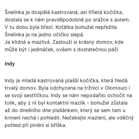
Šnelinka je dospělá kastrovaná, asi tříletá kočička,
dostala se k nám pravděpodobně po srážce s autem.
V tu dobu byla březí. Koťátka bohužel nepřežila.
Šnelinka je na jedno očičko slepá.
Je klidná a mazlivá. Zaslouží si krásný domov, kde
může být i jedináček, ovšem s dostatečnou péčí
Indy
Indy je mladá kastrovaná plašší kočička, která hledá
trvalý domov. Byla odchycena na tržnici v Olomouci i
se svojí sestřičkou. Indy se nám nepodařilo ochočit na
tolik, aby z ní byl kontaktní mazlík - bohužel zůstala
až do dnešního dne plašánkem, který se sem tam u
krmení nechá i pohladit. Nečekejte mazlení, ale vděčný
pohled při plnění si bříška.