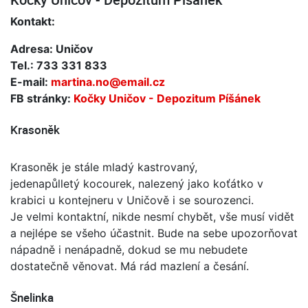
Kontakt:
Adresa: Uničov
Tel.: 733 331 833
E-mail:
martina.no@email.cz
FB stránky:
Kočky Uničov - Depozitum Píšánek
Krasoněk
Krasoněk je stále mladý kastrovaný,
jedenapůlletý kocourek, nalezený jako koťátko v
krabici u kontejneru v Uničově i se sourozenci.
Je velmi kontaktní, nikde nesmí chybět, vše musí vidět
a nejlépe se všeho účastnit. Bude na sebe upozorňovat
nápadně i nenápadně, dokud se mu nebudete
dostatečně věnovat. Má rád mazlení a česání.
Šnelinka