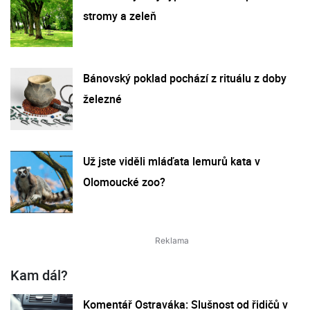
stromy a zeleň
Bánovský poklad pochází z rituálu z doby
železné
Už jste viděli mláďata lemurů kata v
Olomoucké zoo?
Kam dál?
Komentář Ostraváka: Slušnost od řidičů v