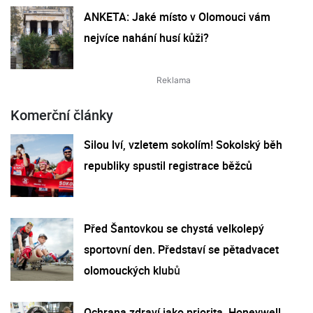
ANKETA: Jaké místo v Olomouci vám
nejvíce nahání husí kůži?
Komerční články
Silou lví, vzletem sokolím! Sokolský běh
republiky spustil registrace běžců
Před Šantovkou se chystá velkolepý
sportovní den. Představí se pětadvacet
olomouckých klubů
Ochrana zdraví jako priorita. Honeywell