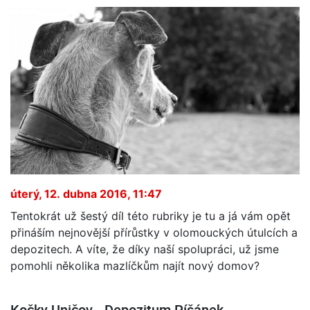
úterý, 12. dubna 2016, 11:47
Tentokrát už šestý díl této rubriky je tu a já vám opět
přináším nejnovější přírůstky v olomouckých útulcích a
depozitech. A víte, že díky naší spolupráci, už jsme
pomohli několika mazlíčkům najít nový domov?
Kočky Uničov - Depozitum Píšánek