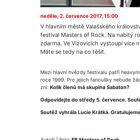
neděle, 2. července 2017, 15:00
V hlavním městě Valašského království
festival Masters of Rock. Na nabitý r
zdarma. Ve Vizovicích vystoupí více 
Máte se tedy na co těšit.
Mezi hlavní hvězdy festivalu patří heavym
roce 1999. Pro jejich fanoušky nebude ž
zní:
Kolik členů má skupina Sabaton?
Odpovídejte do středy 5. července. Sou
Soutěž vyhrála Lucie Krátká. Gratulujem
Autoři
| Foto
FB Masters of Rock