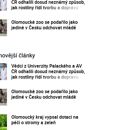
ČR odhalili dosud neznámý způsob,
jak rostliny řídí tvorbu a dopravu
svých hormonů
Olomoucké zoo se podařilo jako
jediné v Česku odchovat mládě
novější články
Vědci z Univerzity Palackého a AV
ČR odhalili dosud neznámý způsob,
jak rostliny řídí tvorbu a dopravu
svých hormonů
Olomoucké zoo se podařilo jako
jediné v Česku odchovat mládě
Olomoucký kraj vypsal dotaci na
péči o stromy a zeleň