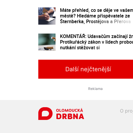
Máte přehled, co se děje ve vaše
městě? Hledáme přispěvatele ze
Šternberka, Prostějova a Přerova
KOMENTÁŘ: Udavačům začínají žn
Protikuřácký zákon v lidech probo
nutkání stěžovat si
Další nejčtenější
O pro