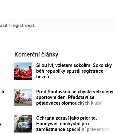
ásit
/
registrovat
.
Komerční články
Silou lví, vzletem sokolím! Sokolský
běh republiky spustil registrace
běžců
ti
Před Šantovkou se chystá velkolepý
sportovní den. Představí se
pětadvacet olomouckých klubů
Ochrana zdraví jako priorita.
y
Honeywell nachystal pro
zaměstnance speciální preventivní