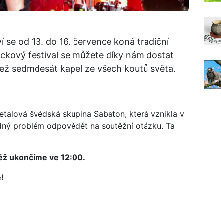
 se od 13. do 16. července koná tradiční
ockový festival se můžete díky nám dostat
než sedmdesát kapel ze všech koutů světa.
etalová švédská skupina Sabaton, která vznikla v
ádný problém odpovědět na soutěžní otázku. Ta
těž ukončíme ve 12:00.
e!