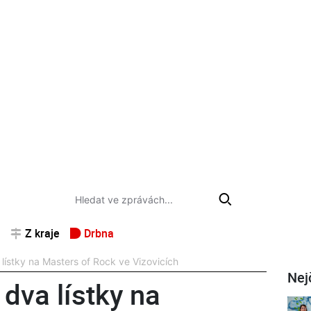
Z kraje
Drbna
lístky na Masters of Rock ve Vizovicích
Nej
dva lístky na