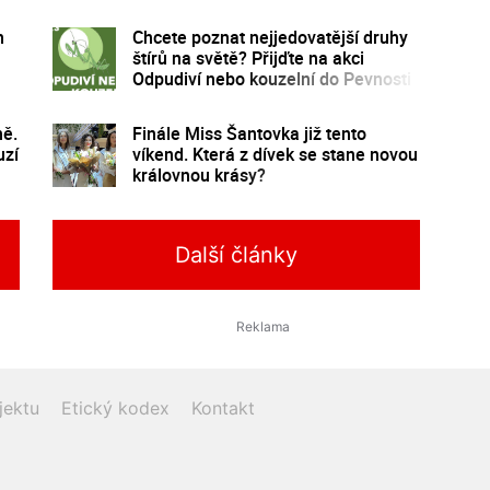
program
m
Chcete poznat nejjedovatější druhy
štírů na světě? Přijďte na akci
Odpudiví nebo kouzelní do Pevnosti
poznání
ě.
Finále Miss Šantovka již tento
uzí
víkend. Která z dívek se stane novou
královnou krásy?
Další články
jektu
Etický kodex
Kontakt