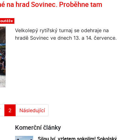
né na hrad Sovinec. Proběhne tam
Soutěže
Velkolepý rytířský turnaj se odehraje na
hradě Sovinec ve dnech 13. a 14. července.
í
2
Následující
Komerční články
Silou lví, vzletem sokolím! Sokolský