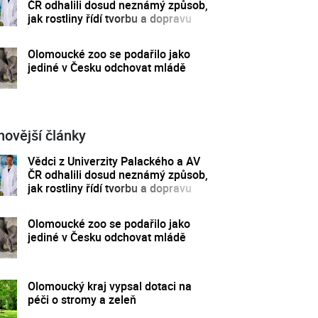
ČR odhalili dosud neznámý způsob,
jak rostliny řídí tvorbu a dopravu
svých hormonů
Olomoucké zoo se podařilo jako
jediné v Česku odchovat mládě
novější články
Vědci z Univerzity Palackého a AV
ČR odhalili dosud neznámý způsob,
jak rostliny řídí tvorbu a dopravu
svých hormonů
Olomoucké zoo se podařilo jako
jediné v Česku odchovat mládě
Olomoucký kraj vypsal dotaci na
péči o stromy a zeleň