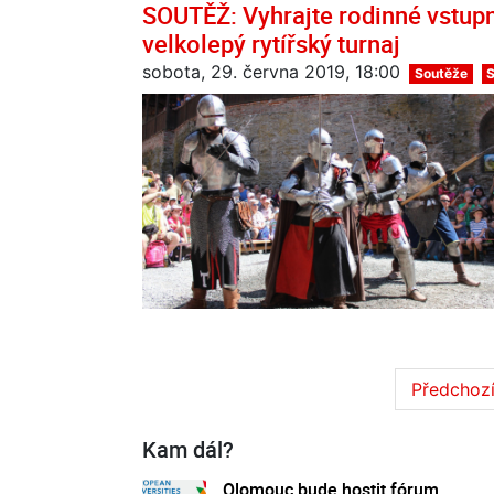
SOUTĚŽ: Vyhrajte rodinné vstup
velkolepý rytířský turnaj
sobota, 29. června 2019, 18:00
Soutěže
Předchoz
Kam dál?
Olomouc bude hostit fórum