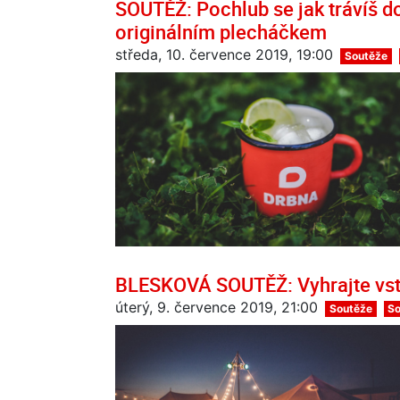
SOUTĚŽ: Pochlub se jak trávíš d
originálním plecháčkem
středa, 10. července 2019, 19:00
Soutěže
BLESKOVÁ SOUTĚŽ: Vyhrajte vstup
úterý, 9. července 2019, 21:00
Soutěže
S