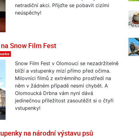
netradiční akci. Přijďte se pobavit cizími
neúspěchy!
 na Snow Film Fest
oucko
Snow Film Fest v Olomouci se nezadržitelně
blíží a vstupenky mizí přímo před očima.
Milovníci filmů z extrémního prostředí na
něm v žádném případě nesmí chybět. A
Olomoucká Drbna vám nyní dává
jedinečnou příležitost zasoutěžit si o čtyři
vstupenky!
upenky na národní výstavu psů