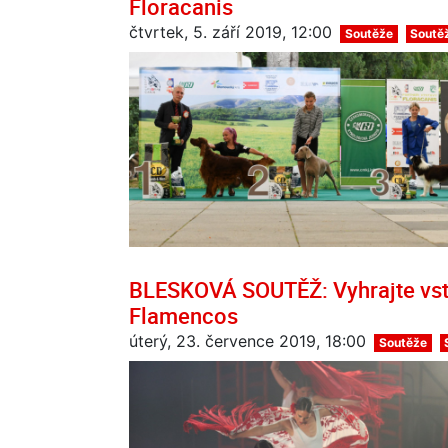
Floracanis
čtvrtek, 5. září 2019, 12:00
Soutěže
Soutě
BLESKOVÁ SOUTĚŽ: Vyhrajte vst
Flamencos
úterý, 23. července 2019, 18:00
Soutěže