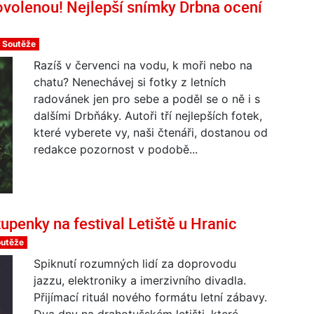
ovolenou! Nejlepší snímky Drbna ocení
Soutěže
Razíš v červenci na vodu, k moři nebo na
chatu? Nenechávej si fotky z letních
radovánek jen pro sebe a poděl se o ně i s
dalšími Drbňáky. Autoři tří nejlepších fotek,
které vyberete vy, naši čtenáři, dostanou od
redakce pozornost v podobě...
enky na festival Letiště u Hranic
outěže
Spiknutí rozumných lidí za doprovodu
jazzu, elektroniky a imerzivního divadla.
Přijímací rituál nového formátu letní zábavy.
Dva dny na drahotušském letišti, které