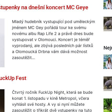
tupenky na dnešní koncert MC Geye
Mladý hudebník vystupující pod uměleckým
jménem MC Gey pořádá tour ke svému
novému albu Rap Life 2 a právě dnes bude
vystupovat v Olomouci. Koncert je téměř
vyprodaný, ale zbývá posledních pár lístků
Nej
a Olomoucká Drbna vám dává možnost
zasoutěžit...
FuckUp Fest
Čtvrtý ročník FuckUp Night, která se bude
konat 1. listopadu v kině Metropol, včera
vyhlásil své hosty. A vy si nyní můžete
zasoutěžit o třikrát dvě vstupenky na tuto