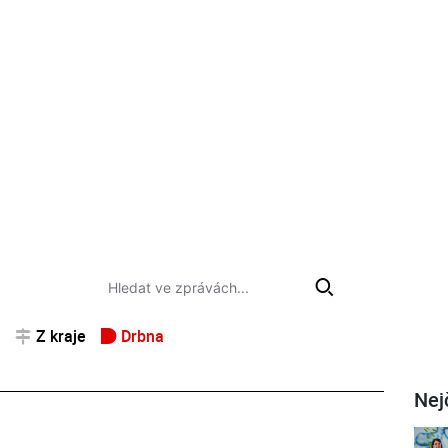
Z kraje
Drbna
Nej