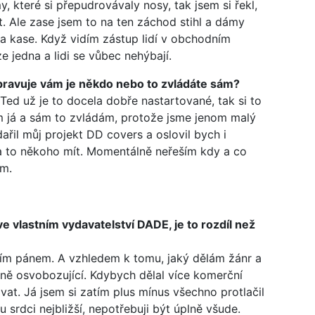
, které si přepudrovávaly nosy, tak jsem si řekl,
. Ale zase jsem to na ten záchod stihl a dámy
 na kase. Když vidím zástup lidí v obchodním
e jedna a lidi se vůbec nehýbají.
 spravuje vám je někdo nebo to zvládáte sám?
t. Ted už je to docela dobře nastartované, tak si to
m já a sám to zvládám, protože jsme jenom malý
ařil můj projekt DD covers a oslovil bych i
 na to někoho mít. Momentálně neřeším kdy a co
ám.
 ve vlastním vydavatelství DADE, je to rozdíl než
ním pánem. A vzhledem k tomu, jaký dělám žánr a
ašně osvobozující. Kdybych dělal více komerční
vat. Já jsem si zatím plus mínus všechno protlačil
 srdci nejbližší, nepotřebuji být úplně všude.