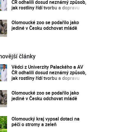
ČR odhalili dosud neznámý způsob,
jak rostliny řídí tvorbu a dopravu
svých hormonů
Olomoucké zoo se podařilo jako
jediné v Česku odchovat mládě
novější články
Vědci z Univerzity Palackého a AV
ČR odhalili dosud neznámý způsob,
jak rostliny řídí tvorbu a dopravu
svých hormonů
Olomoucké zoo se podařilo jako
jediné v Česku odchovat mládě
Olomoucký kraj vypsal dotaci na
péči o stromy a zeleň