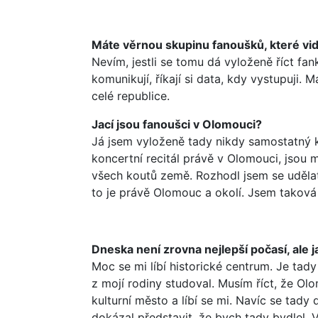
Máte věrnou skupinu fanoušků, které vi
Nevím, jestli se tomu dá vyloženě říct fan
komunikují, říkají si data, kdy vystupuji.
celé republice.
Jací jsou fanoušci v Olomouci?
Já jsem vyloženě tady nikdy samostatný
koncertní recitál právě v Olomouci, jsou m
všech koutů země. Rozhodl jsem se uděla
to je právě Olomouc a okolí. Jsem taková
Dneska není zrovna nejlepší počasí, ale 
Moc se mi líbí historické centrum. Je tady
z mojí rodiny studoval. Musím říct, že Ol
kulturní město a líbí se mi. Navíc se tady
dokázal představit, že bych tady bydlel. V 