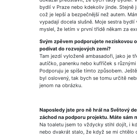
bydlí v Praze nebo kdekoliv jinde. Stejně
což je lepší a bezpečnější než autem. Má
vypadají docela slušně. Moje sestra bydlí
myslel, že letím v první třídě někam za ex
Svým zpěvem podporujete neziskovou org
podívat do rozvojových zemí?
Tam jezdí vyloženě ambasadoři, jako je t
autíčko, panenku nebo kufříček s různými 
Podporuju je spíše tímto způsobem. Ještě
byl oslovený, tak bych se tomu určitě nebr
jenom na obrázku.
Naposledy jste pro ně hrál na Světový de
záchod na podporu projektu. Máte sám n
Na toaletu jsem to vždycky stihl dojít, i 
nebo dvakrát stalo, že když se mi chtělo