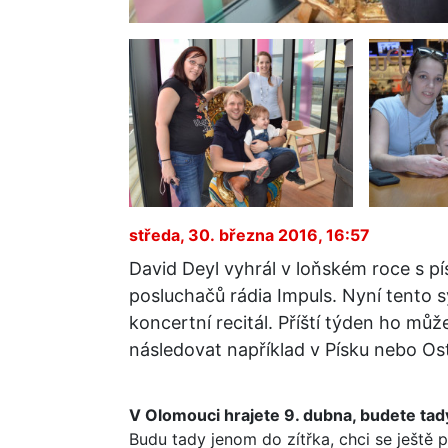
středa, 30. března 2016, 16:57
David Deyl vyhrál v loňském roce s pí
posluchačů rádia Impuls. Nyní tento s
koncertní recitál. Příští týden ho mů
následovat například v Písku nebo Os
V Olomouci hrajete 9. dubna, budete tad
Budu tady jenom do zítřka, chci se ještě 