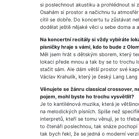
si poslechnout akustiku a prohlédnout si 
Osahám si prostor a načichnu tu atmosfér
cítil se dobře. Do koncertu tu zůstávat n
dodělat ještě nějaké věci u sebe doma a a
Na koncertní recitály si vždy vybíráte l
písničky hraje s vámi, kdo to bude z Ol
Měl jsem hrát s dětským sborem, který te
lokaci přede mnou a tak by se to trochu 
stačit sám. Ale dám větší prostor své kape
Václav Krahulík, který je český Lang Lang
Věnujete se žánru classical crossover, nej
pojem, mohl byste ho trochu vysvětlit?
Je to kantilénová muzika, která je větši
na melodických písních. Spíše než specifik
interpretů, kteří se tomu věnují, je to třeb
to čtenáři poslechnou, tak snáze pochopí o
tak bych řekl, že se jedná o moderní verzi