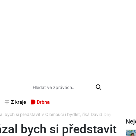
Z kraje
Drbna
bych si představit v Olomouci i bydlet, říká David Deyl
Nej
l bych si představit