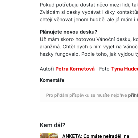
Pokud potřebuju dostat něco mezi lidi, ta
Zvládám si desky vydávat i díky kontaktům v
chtějí věnovat jenom hudbě, ale já mám i
Plánujete novou desku?
Už mám skoro hotovou Vánoční desku, kd
aranžmá. Chtěl bych s ním vyjet na Vánočn
hezky fungovalo. Podle toho, jak vyjdou tyt
Autoři
Petra Kornetová
| Foto
Tyna Hudc
Komentáře
Pro přidání příspěvku se musíte nejdříve
přihl
Kam dál?
ANKETA: Co máte nejraději na