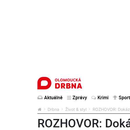
Aktuálně
Zprávy
Krimi
Sport
Drbna
Život & styl
ROZHOVOR: Dokázal 
ROZHOVOR: Dokáza