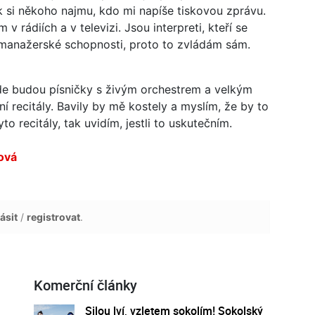
k si někoho najmu, kdo mi napíše tiskovou zprávu.
 rádiích a v televizi. Jsou interpreti, kteří se
 manažerské schopnosti, proto to zvládám sám.
e budou písničky s živým orchestrem a velkým
í recitály. Bavily by mě kostely a myslím, že by to
o recitály, tak uvidím, jestli to uskutečním.
ová
ásit
/
registrovat
.
Komerční články
Silou lví, vzletem sokolím! Sokolský