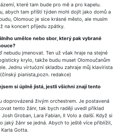
zázemí, které tam bude pro mě a pro kapelu.
u, abych tam příští týden mohl dojít jako domů a
ebudu, Olomouc je sice krásné město, ale musím
ž na koncert přijedu zpátky.
okálního umělce nebo sbor, který pak vybrané
omouce?
ď nebudu jmenovat. Ten už však hraje na stejné
logisticky krylo, takže budu muset Olomoučanům
le. Jednu virtuózní skladbu zahraje můj klavírista
 (čínský pianista,pozn. redakce)
sem si úplně jistá, jestli všichni znají tento
nou doprovázená živým orchestrem. Je postavená
ovat tento žánr, tak bych raději uvedl příklad
a Josh Groban, Lara Fabian, Il Volo a další. Když si
 jaký žánr se jedná. Abych to ještě více přiblížil,
 Karla Gotta.