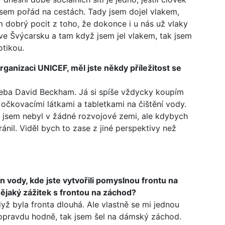
 jsem pořád na cestách. Tady jsem dojel vlakem,
m dobrý pocit z toho, že dokonce i u nás už vlaky
 ve Švýcarsku a tam když jsem jel vlakem, tak jsem
otikou.
anizaci UNICEF, měl jste někdy příležitost se
řeba David Beckham. Já si spíše vždycky koupím
očkovacími látkami a tabletkami na čištění vody.
 jsem nebyl v žádné rozvojové zemi, ale kdybych
ánil. Viděl bych to zase z jiné perspektivy než
n vody, kde jste vytvořili pomyslnou frontu na
ějaký zážitek s frontou na záchod?
když byla fronta dlouhá. Ale vlastně se mi jednou
 opravdu hodně, tak jsem šel na dámský záchod.