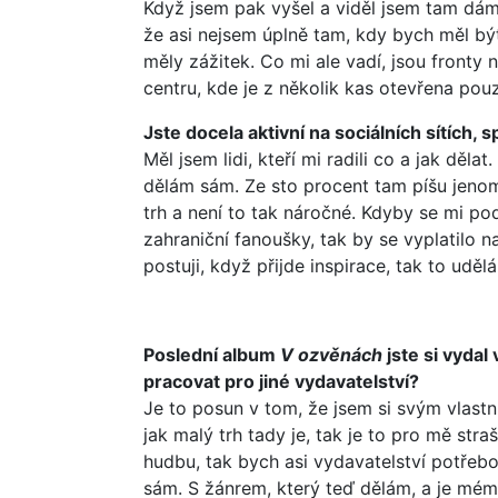
Když jsem pak vyšel a viděl jsem tam dámy
že asi nejsem úplně tam, kdy bych měl být
měly zážitek. Co mi ale vadí, jsou fronty
centru, kde je z několik kas otevřena pouz
Jste docela aktivní na sociálních sítích,
Měl jsem lidi, kteří mi radili co a jak děla
dělám sám. Ze sto procent tam píšu jeno
trh a není to tak náročné. Kdyby se mi pod
zahraniční fanoušky, tak by se vyplatilo
postuji, když přijde inspirace, tak to uděl
Poslední album
V ozvěnách
jste si vydal
pracovat pro jiné vydavatelství?
Je to posun v tom, že jsem si svým vlast
jak malý trh tady je, tak je to pro mě str
hudbu, tak bych asi vydavatelství potřebo
sám. S žánrem, který teď dělám, a je mému