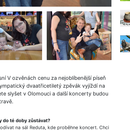
sní V ozvěnách cenu za nejoblíbenější píseň
ympatický dvaatřicetiletý zpěvák vyjíždí na
žete slyšet v Olomouci a další koncerty budou
travě.
y do té doby zůstávat?
podívat na sál Reduta, kde proběhne koncert. Chci