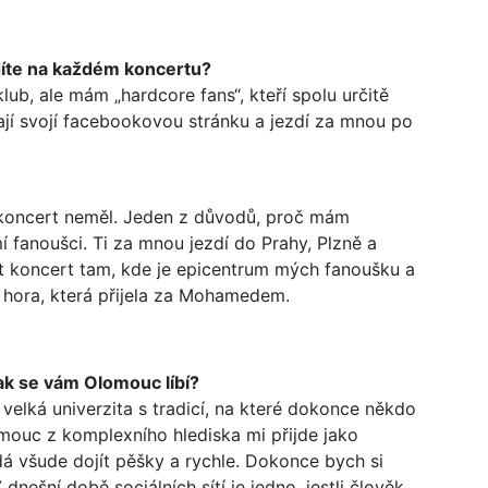
díte na každém koncertu?
klub, ale mám „hardcore fans“, kteří spolu určitě
 Mají svojí facebookovou stránku a jezdí za mnou po
 koncert neměl. Jeden z důvodů, proč mám
í fanoušci. Ti za mnou jezdí do Prahy, Plzně a
t koncert tam, kde je epicentrum mých fanoušku a
 hora, která přijela za Mohamedem.
jak se vám Olomouc líbí?
 velká univerzita s tradicí, na které dokonce někdo
omouc z komplexního hlediska mi přijde jako
 dá všude dojít pěšky a rychle. Dokonce bych si
dnešní době sociálních sítí je jedno, jestli člověk