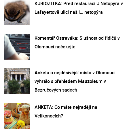
KURIOZITKA: Před restaurací U Netopýra v
Lafayettově ulici našli... netopýra
Komentář Ostraváka: Slušnost od řidičů v
Olomouci nečekejte
Anketu o nejděsivější místo v Olomouci
vyhrálo s přehledem Mauzoleum v
Bezručových sadech
ANKETA: Co máte nejraději na
Velikonocích?