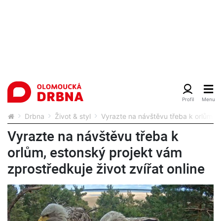
Drbna
Život & styl
Vyrazte na návštěvu třeba k orlům, e
Vyrazte na návštěvu třeba k
orlům, estonský projekt vám
zprostředkuje život zvířat online