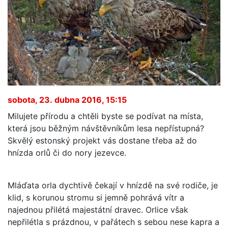
sobota, 23. dubna 2016, 15:15
Milujete přírodu a chtěli byste se podívat na místa,
která jsou běžným návštěvníkům lesa nepřístupná?
Skvělý estonský projekt vás dostane třeba až do
hnízda orlů či do nory jezevce.
Mláďata orla dychtivě čekají v hnízdě na své rodiče, je
klid, s korunou stromu si jemně pohrává vítr a
najednou přilétá majestátní dravec. Orlice však
nepřilétla s prázdnou, v pařátech s sebou nese kapra a