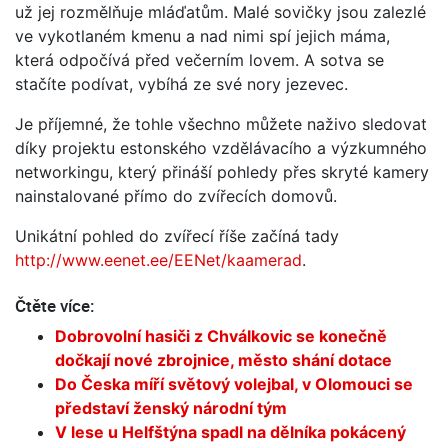
už jej rozmělňuje mláďatům. Malé sovičky jsou zalezlé
ve vykotlaném kmenu a nad nimi spí jejich máma,
která odpočívá před večerním lovem. A sotva se
stačíte podívat, vybíhá ze své nory jezevec.
Je příjemné, že tohle všechno můžete naživo sledovat
díky projektu estonského vzdělávacího a výzkumného
networkingu, který přináší pohledy přes skryté kamery
nainstalované přímo do zvířecích domovů.
Unikátní pohled do zvířecí říše začíná tady
http://www.eenet.ee/EENet/kaamerad
.
Čtěte více:
Dobrovolní hasiči z Chválkovic se konečně
dočkají nové zbrojnice, město shání dotace
Do Česka míří světový volejbal, v Olomouci se
představí ženský národní tým
V lese u Helfštýna spadl na dělníka pokácený