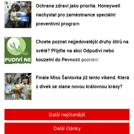
Ochrana zdraví jako priorita. Honeywell
nachystal pro zaměstnance speciální
preventivní program
Chcete poznat nejjedovatější druhy štírů na
světě? Přijďte na akci Odpudiví nebo
kouzelní do Pevnosti poznání
Finále Miss Šantovka již tento víkend. Která
z dívek se stane novou královnou krásy?
Další nejčtenější
Další články