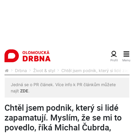
Drbna
Život & styl
Chtěl jsem podnik, který si lidé zapa
Jedná se o PR článek. Více info k PR článkům můžete
najít
ZDE
.
Chtěl jsem podnik, který si lidé
zapamatují. Myslím, že se mi to
povedlo, říká Michal Čubrda,