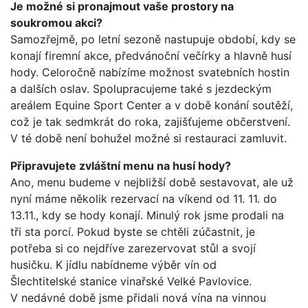
Je možné si pronajmout vaše prostory na
soukromou akci?
Samozřejmě, po letní sezoně nastupuje období, kdy se
konají firemní akce, předvánoční večírky a hlavně husí
hody. Celoročně nabízíme možnost svatebních hostin
a dalších oslav. Spolupracujeme také s jezdeckým
areálem Equine Sport Center a v době konání soutěží,
což je tak sedmkrát do roka, zajišťujeme občerstvení.
V té době není bohužel možné si restauraci zamluvit.
Připravujete zvláštní menu na husí hody?
Ano, menu budeme v nejbližší době sestavovat, ale už
nyní máme několik rezervací na víkend od 11. 11. do
13.11., kdy se hody konají. Minulý rok jsme prodali na
tři sta porcí. Pokud byste se chtěli zúčastnit, je
potřeba si co nejdříve zarezervovat stůl a svojí
husičku. K jídlu nabídneme výběr vín od
Šlechtitelské stanice vinařské Velké Pavlovice.
V nedávné době jsme přidali nová vína na vinnou