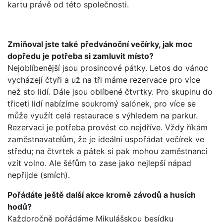
kartu právě od této společnosti.
Zmiňoval jste také předvánoční večírky, jak moc
dopředu je potřeba si zamluvit místo?
Nejoblíbenější jsou prosincové pátky. Letos do vánoc
vycházejí čtyři a už na tři máme rezervace pro více
než sto lidí. Dále jsou oblíbené čtvrtky. Pro skupinu do
třiceti lidí nabízíme soukromý salónek, pro více se
může využít celá restaurace s výhledem na parkur.
Rezervaci je potřeba provést co nejdříve. Vždy říkám
zaměstnavatelům, že je ideální uspořádat večírek ve
středu; na čtvrtek a pátek si pak mohou zaměstnanci
vzít volno. Ale šéfům to zase jako nejlepší nápad
nepřijde (smích).
Pořádáte ještě další akce kromě závodů a husích
hodů?
Každoročně pořádáme Mikulášskou besídku