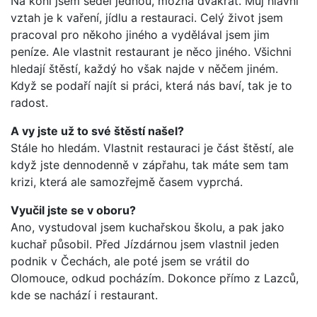
Na koni jsem seděl jednou, možná dvakrát. Můj hlavní
vztah je k vaření, jídlu a restauraci. Celý život jsem
pracoval pro někoho jiného a vydělával jsem jim
peníze. Ale vlastnit restaurant je něco jiného. Všichni
hledají štěstí, každý ho však najde v něčem jiném.
Když se podaří najít si práci, která nás baví, tak je to
radost.
A vy jste už to své štěstí našel?
Stále ho hledám. Vlastnit restauraci je část štěstí, ale
když jste dennodenně v zápřahu, tak máte sem tam
krizi, která ale samozřejmě časem vyprchá.
Vyučil jste se v oboru?
Ano, vystudoval jsem kuchařskou školu, a pak jako
kuchař působil. Před Jízdárnou jsem vlastnil jeden
podnik v Čechách, ale poté jsem se vrátil do
Olomouce, odkud pocházím. Dokonce přímo z Lazců,
kde se nachází i restaurant.