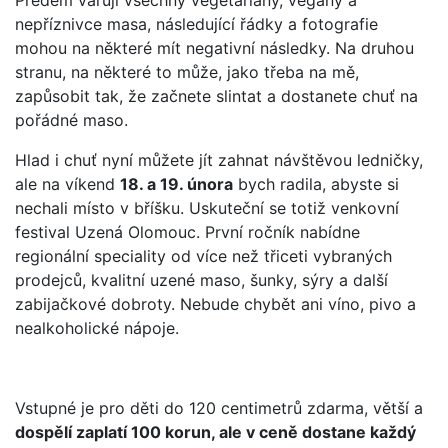
nepříznivce masa, následující řádky a fotografie
mohou na některé mít negativní následky. Na druhou
stranu, na některé to může, jako třeba na mě,
zapůsobit tak, že začnete slintat a dostanete chuť na
pořádné maso.
Hlad i chuť nyní můžete jít zahnat návštěvou ledničky,
ale na víkend
18. a 19. února
bych radila, abyste si
nechali místo v bříšku. Uskuteční se totiž venkovní
festival Uzená Olomouc. První ročník nabídne
regionální speciality od více než třiceti vybraných
prodejců, kvalitní uzené maso, šunky, sýry a další
zabijačkové dobroty. Nebude chybět ani víno, pivo a
nealkoholické nápoje.
Vstupné je pro děti do 120 centimetrů zdarma, větší a
dospělí zaplatí 100 korun, ale v ceně dostane každý