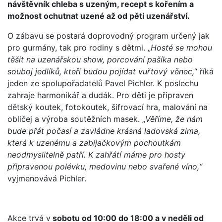
návštěvník chleba s uzeným, recept s kořením a
možnost ochutnat uzené až od pěti uzenářství.
O zábavu se postará doprovodný program určený jak
pro gurmány, tak pro rodiny s dětmi. „
Hosté se mohou
těšit na uzenářskou show, porcování pašíka nebo
souboj jedlíků, kteří budou pojídat vuřtový věnec,
“ říká
jeden ze spolupořadatelů Pavel Pichler. K poslechu
zahraje harmonikář a dudák. Pro děti je připraven
dětský koutek, fotokoutek, šifrovací hra, malování na
obličej a výroba soutěžních masek. „
Věříme, že nám
bude přát počasí a zavládne krásná ladovská zima,
která k uzenému a zabijačkovým pochoutkám
neodmyslitelně patří. K zahřátí máme pro hosty
připravenou polévku, medovinu nebo svařené víno,“
vyjmenovává Pichler.
Akce trvá v
sobotu od 10:00 do 18:00 a v neděli od