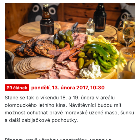
pondělí, 13. února 2017, 10:30
PR článek
Stane se tak o víkendu 18. a 19. února v areálu
olomouckého letního kina. Návštěvníci budou mít
možnost ochutnat pravé moravské uzené maso, šunku
a další zabijačkové pochoutky.
Předem varuji všechny vegetariány, vegany a