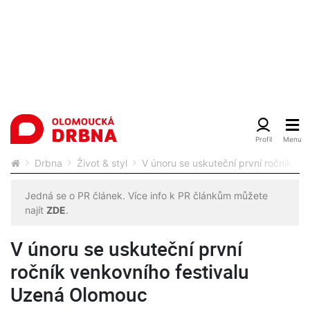
Drbna
Život & styl
V únoru se uskuteční první ročník v
Jedná se o PR článek. Více info k PR článkům můžete
najít
ZDE
.
V únoru se uskuteční první
ročník venkovního festivalu
Uzená Olomouc