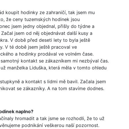
d koupit hodinky ze zahraničí, tak jsem mu
a to, že ceny tuzemských hodinek jsou
nec jsem jedny objednal, přišly do týdne a
. Začal jsem od něj objednávat další kusy a
ra. V době před deseti lety to byla ještě
ky. V té době jsem ještě pracoval ve
ckého a hodinky prodával ve volném čase.
na samotný kontakt se zákazníkem mi nezbýval čas.
í už manželka Liduška, která měla v tomto ohledu
tupkyně a kontakt s lidmi mě bavil. Začala jsem
nikovat se zákazníky. A na tom stavíme dodnes.
hodinek naplno?
naly hromadit a tak jsme se rozhodli, že to už
e věnujeme podnikání veškerou naší pozornost.