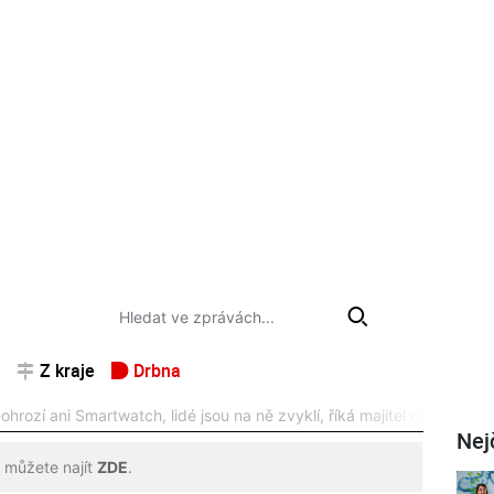
Z kraje
Drbna
ohrozí ani Smartwatch, lidé jsou na ně zvyklí, říká majitel obchodu Ž
Nej
 můžete najít
ZDE
.