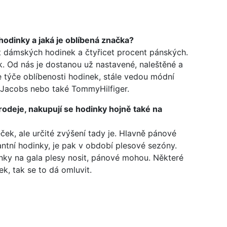
odinky a jaká je oblíbená značka?
t dámských hodinek a čtyřicet procent pánských.
k. Od nás je dostanou už nastavené, naleštěné a
 týče oblíbenosti hodinek, stále vedou módní
cJacobs nebo také TommyHilfiger.
rodeje, nakupují se hodinky hojně také na
ek, ale určité zvýšení tady je. Hlavně pánové
antní hodinky, je pak v období plesové sezóny.
nky na gala plesy nosit, pánové mohou. Některé
k, tak se to dá omluvit.