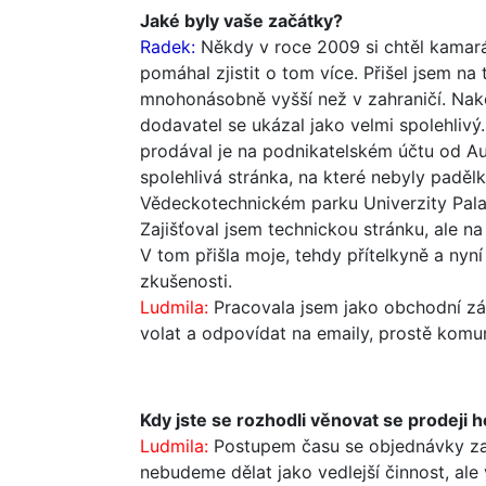
Jaké byly vaše začátky?
Radek:
Někdy v roce 2009 si chtěl kamará
pomáhal zjistit o tom více. Přišel jsem n
mnohonásobně vyšší než v zahraničí. Nako
dodavatel se ukázal jako velmi spolehlivý
prodával je na podnikatelském účtu od Auk
spolehlivá stránka, na které nebyly paděl
Vědeckotechnickém parku Univerzity Pala
Zajišťoval jsem technickou stránku, ale 
V tom přišla moje, tehdy přítelkyně a nyn
zkušenosti.
Ludmila:
Pracovala jsem jako obchodní zás
volat a odpovídat na emaily, prostě komu
Kdy jste se rozhodli věnovat se prodeji 
Ludmila:
Postupem času se objednávky začí
nebudeme dělat jako vedlejší činnost, al