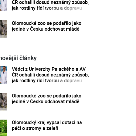
ČR odhalili dosud neznámý způsob,
jak rostliny řídí tvorbu a dopravu
svých hormonů
Olomoucké zoo se podařilo jako
jediné v Česku odchovat mládě
novější články
Vědci z Univerzity Palackého a AV
ČR odhalili dosud neznámý způsob,
jak rostliny řídí tvorbu a dopravu
svých hormonů
Olomoucké zoo se podařilo jako
jediné v Česku odchovat mládě
Olomoucký kraj vypsal dotaci na
péči o stromy a zeleň