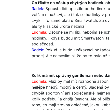
Co říkáte na nástup chytrých hodinek, oh
Radek:
Spousta lidí opustilo od hodinek, 
větším množství, ale i tak se hodinky v pr
zvyklí. To samé platí u Smartwatch. Za dv
ale ty klasické určitě nezmizí.
Ludmila:
Osobně se mi líbí, nebojím se jic
hodinky. I když budou mít Smartwatch, tak
společnosti.
Radek:
Pokud je budou zákazníci požadova
prodej. Ale nemyslím si, že by to bylo až t
Kolik má mít správný gentleman nebo d
Ludmila:
Muž by měl mít rozhodně aspoň tř
nejlépe hnědý, modrý a černý. Sladěná by
chybět sportovní ani společenské, nejméně
kolik potřebují a chtějí (smích). Ale přibl
toho, co mají zrovna oblečené, jakou kabe