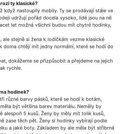
rozí ty klasické?
už když nastoupily mobily. Ty se prodávají stále ve
odeji udržují pořád docela vysoko, lidé jsou na ně
acet let možná všichni budou mít chytré hodinky,
h, ale stejně si žena k lodičkám vezme klasické
 doma chtějí mít jedny normální, které se hodí do
t, dokážeme se přizpůsobit a přejdeme na jejich
ak rychle.
áma hodinek?
i různé barvy pásků, které se hodí k botám,
 měla být většina barev materiálu. Neměly by
 alespoň 5 kusů. Ženy by měly mít tolik kusů,
ižně zase těch pět. Ženy si hodinky vybírají podle
lku a jaké boty. Základem by ale měla být stříbrná