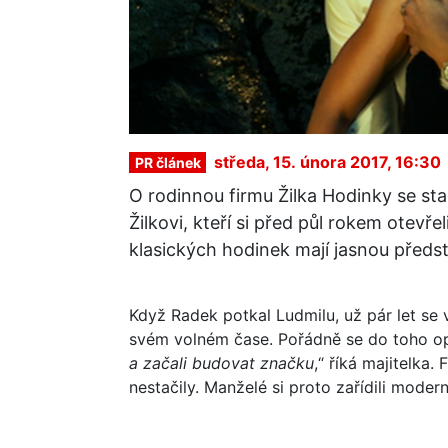
středa, 15. února 2017, 16:30
PR článek
O rodinnou firmu Žilka Hodinky se st
Žilkovi, kteří si před půl rokem otev
klasických hodinek mají jasnou předst
Když Radek potkal Ludmilu, už pár let se 
svém volném čase. Pořádně se do toho opř
a začali budovat značku
,“ říká majitelka.
nestačily. Manželé si proto zařídili mode