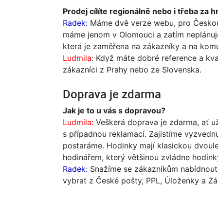
Prodej cílíte regionálně nebo i třeba za 
Radek:
Máme dvě verze webu, pro Českou
máme jenom v Olomouci a zatím neplánuje
která je zaměřena na zákazníky a na komu
Ludmila
: Když máte dobré reference a kval
zákazníci z Prahy nebo ze Slovenska.
Doprava je zdarma
Jak je to u vás s dopravou?
Ludmila:
Veškerá doprava je zdarma, ať u
s případnou reklamací. Zajistíme vyzvedn
postaráme. Hodinky mají klasickou dvoul
hodinářem, který většinou zvládne hodink
Radek:
Snažíme se zákazníkům nabídnout 
vybrat z České pošty, PPL, Úloženky a Z