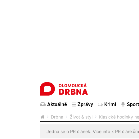
Aktuálně
Zprávy
Krimi
Sport
Drbna
Život & styl
Klasické hodinky ne
Jedná se o PR článek. Více info k PR článkům