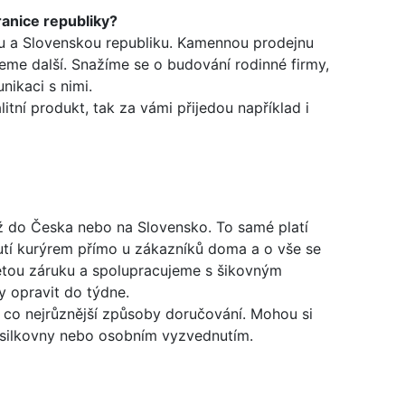
hranice republiky?
 a Slovenskou republiku. Kamennou prodejnu
me další. Snažíme se o budování rodinné firmy,
nikaci s nimi.
itní produkt, tak za vámi přijedou například i
ž do Česka nebo na Slovensko. To samé platí
utí kurýrem přímo u zákazníků doma a o vše se
etou záruku a spolupracujeme s šikovným
y opravit do týdne.
co nejrůznější způsoby doručování. Mohou si
ásilkovny nebo osobním vyzvednutím.