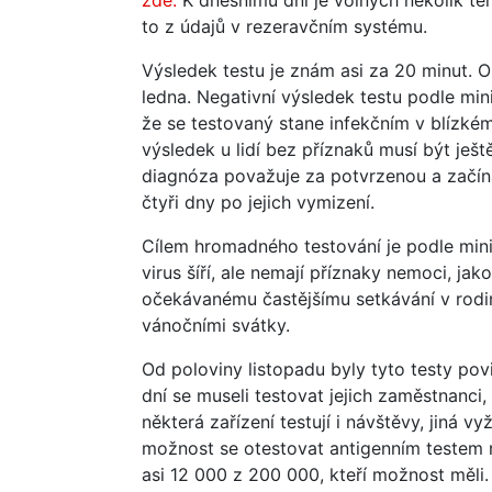
to z údajů v rezeravčním systému.
Výsledek testu je znám asi za 20 minut. O
ledna. Negativní výsledek testu podle min
že se testovaný stane infekčním v blízké
výsledek u lidí bez příznaků musí být ješt
diagnóza považuje za potvrzenou a začíná
čtyři dny po jejich vymizení.
Cílem hromadného testování je podle minist
virus šíří, ale nemají příznaky nemoci, jako
očekávanému častějšímu setkávání v rodi
vánočními svátky.
Od poloviny listopadu byly tyto testy pov
dní se museli testovat jejich zaměstnanci, 
některá zařízení testují i návštěvy, jiná v
možnost se otestovat antigenním testem na
asi 12 000 z 200 000, kteří možnost měli. 