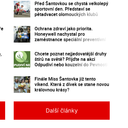
Před Šantovkou se chystá velkolepý
sportovní den. Představí se
pětadvacet olomouckých klubů
ře
Ochrana zdraví jako priorita.
Honeywell nachystal pro
zaměstnance speciální preventivní
program
,
Chcete poznat nejjedovatější druhy
štírů na světě? Přijďte na akci
Odpudiví nebo kouzelní do Pevnosti
poznání
Finále Miss Šantovka již tento
víkend. Která z dívek se stane novou
královnou krásy?
Další články