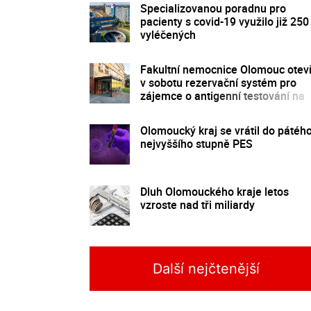
Specializovanou poradnu pro
pacienty s covid-19 využilo již 250
vyléčených
Fakultní nemocnice Olomouc otev
v sobotu rezervační systém pro
zájemce o antigenní testování na
covid-19
Olomoucký kraj se vrátil do pátého
nejvyššího stupně PES
Dluh Olomouckého kraje letos
vzroste nad tři miliardy
Další nejčtenější