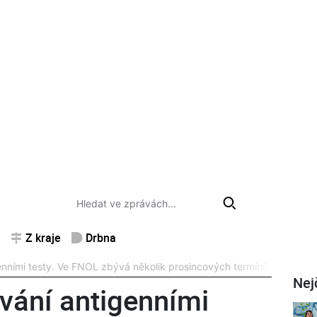
Z kraje
Drbna
enními testy. Ve FNOL zbývá několik prosincových termínů
Nej
vání antigenními