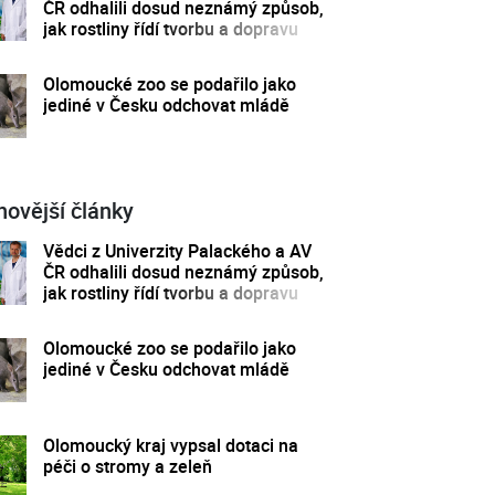
ČR odhalili dosud neznámý způsob,
jak rostliny řídí tvorbu a dopravu
svých hormonů
Olomoucké zoo se podařilo jako
jediné v Česku odchovat mládě
novější články
Vědci z Univerzity Palackého a AV
ČR odhalili dosud neznámý způsob,
jak rostliny řídí tvorbu a dopravu
svých hormonů
Olomoucké zoo se podařilo jako
jediné v Česku odchovat mládě
Olomoucký kraj vypsal dotaci na
péči o stromy a zeleň