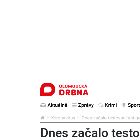
Aktuálně
Zprávy
Krimi
Sport
Koronavirus
Dnes začalo testování antig
Dnes začalo testo