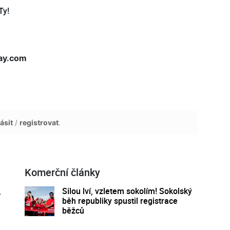
Ty!
ay.com
ásit
/
registrovat
.
Komerční články
,
Silou lví, vzletem sokolím! Sokolský
běh republiky spustil registrace
běžců