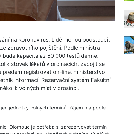
vání na koronavirus. Lidé mohou podstoupit
ze zdravotního pojištění. Podle ministra
) bude kapacita až 60 000 testů denně.
lik stovek lékařů v ordinacích, zapojit se
e předem registrovat on-line, ministerstvo
estník informací. Rezervační systém Fakultní
kolik volných míst v prosinci.
u jen jednotky volných termínů. Zájem má podle
nici Olomouc je potřeba si zarezervovat termín
mínů v prosinci, po vánočních svátcích. Vyplývá