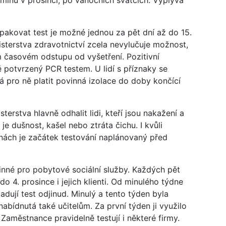
pakovat test je možné jednou za pět dní až do 15.
isterstva zdravotnictví zcela nevylučuje možnost,
m časovém odstupu od vyšetření. Pozitivní
ě potvrzený PCR testem. U lidí s příznaky se
 pro ně platit povinná izolace do doby končící
erstva hlavně odhalit lidi, kteří jsou nakažení a
 je dušnost, kašel nebo ztráta čichu. I kvůli
nách je začátek testování naplánovaný před
inné pro pobytové sociální služby. Každých pět
do 4. prosince i jejich klienti. Od minulého týdne
yžadují test odjinud. Minulý a tento týden byla
bídnutá také učitelům. Za první týden ji využilo
Zaměstnance pravidelně testují i některé firmy.