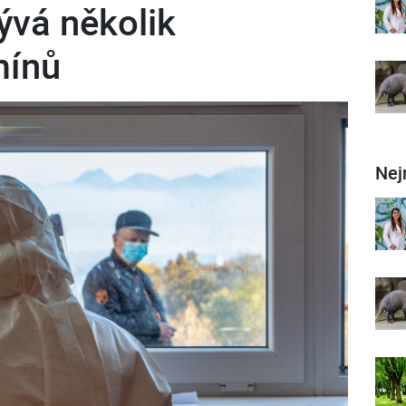
ývá několik
mínů
Nej