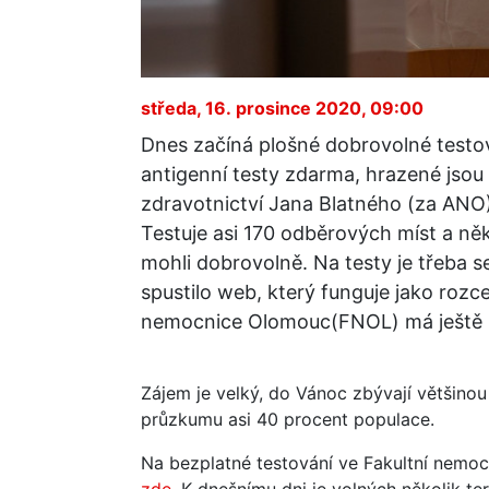
středa, 16. prosince 2020, 09:00
Dnes začíná plošné dobrovolné testo
antigenní testy zdarma, hrazené jsou 
zdravotnictví Jana Blatného (za ANO
Testuje asi 170 odběrových míst a něko
mohli dobrovolně. Na testy je třeba s
spustilo web, který funguje jako rozc
nemocnice Olomouc(FNOL) má ještě ně
Zájem je velký, do Vánoc zbývají většino
průzkumu asi 40 procent populace.
Na bezplatné testování ve Fakultní nemoc
zde.
K dnešnímu dni je volných několik ter