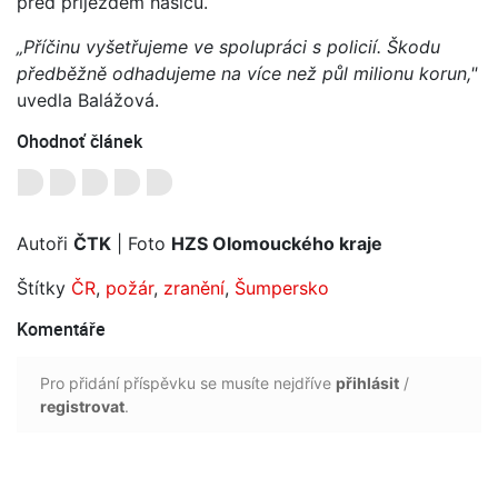
před příjezdem hasičů.
„Příčinu vyšetřujeme ve spolupráci s policií. Škodu
předběžně odhadujeme na více než půl milionu korun,"
uvedla Balážová.
Ohodnoť článek
Autoři
ČTK
| Foto
HZS Olomouckého kraje
Štítky
ČR
,
požár
,
zranění
,
Šumpersko
Komentáře
Pro přidání příspěvku se musíte nejdříve
přihlásit
/
registrovat
.