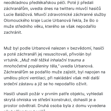
neodkladnou předlékařskou péči. Poté ji předali
záchranářům, uvedla dnes na twitteru mluvčí hasičů
Lucie Balážová. Mluvčí zdravotnické záchranné služby
Olomouckého kraje Lucie Urbanová řekla, že šlo o
muže středního věku, kterého se však nepodařilo
zachránit.
Muž byl podle Urbanové nalezen v bezvědomí, hasiči
a poté záchranáři jej resuscitovali, přivolán byl
vrtulník.
„Muž měl těžké inhalační trauma a
mnohočetné popáleniny těla,"
uvedla Urbanová.
Záchranářům se podařilo muže zajistit, byl napojen na
umělou plicní ventilaci, při nakládání však měl další
srdeční zástavu a již se ho nepodařilo oživit.
Hasiči uhasili požár v prvním patře objektu, vyhledali
skrytá ohniska ve střešní konstrukci, dohasili je a
prostor odvětrali. Druhá osoba byla z domu vyvedena