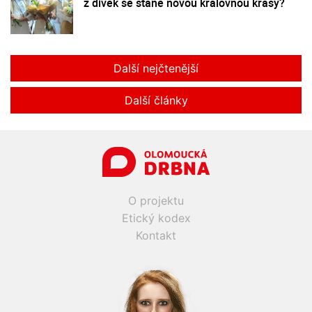
z dívek se stane novou královnou krásy?
Další nejčtenější
Další články
O projektu
Etický kodex
Kontakt