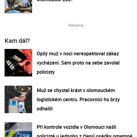
Kam dál?
Opilý muž v noci nerespektoval zákaz
vycházení. Sám proto na sebe zavolal
policisty
Muž se chystal krást v olomouckém
logistickém centru. Pracovníci ho brzy
odhalili
Při kontrole vozidla v Olomouci našli
policisté u jednoho z členů osádky omamné