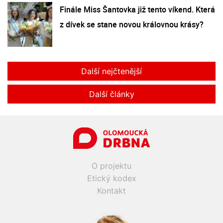
Finále Miss Šantovka již tento víkend. Která
z dívek se stane novou královnou krásy?
Další nejčtenější
Další články
O projektu
Etický kodex
Kontakt