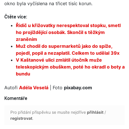
okno byla vyčíslena na třicet tisíc korun.
Čtěte více:
Řidič u křižovatky nerespektoval stopku, smetl
ho projíždějící osobák. Skončil s těžkým
zraněním
Muž chodil do supermarketů jako do spíže,
pojedl, popil a nezaplatil. Celkem to udělal 39x
V Kaštanové ulici zmlátil útočník muže
teleskopickým obuškem, poté ho okradl o boty a
bundu
Autoři
Adéla Veselá
| Foto
pixabay.com
Komentáře
Pro přidání příspěvku se musíte nejdříve
přihlásit
/
registrovat
.