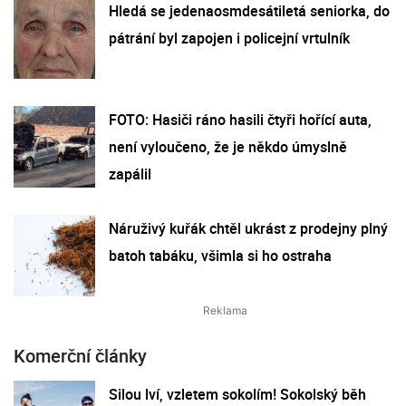
Hledá se jedenaosmdesátiletá seniorka, do
pátrání byl zapojen i policejní vrtulník
FOTO: Hasiči ráno hasili čtyři hořící auta,
není vyloučeno, že je někdo úmyslně
zapálil
Náruživý kuřák chtěl ukrást z prodejny plný
batoh tabáku, všimla si ho ostraha
Komerční články
Silou lví, vzletem sokolím! Sokolský běh