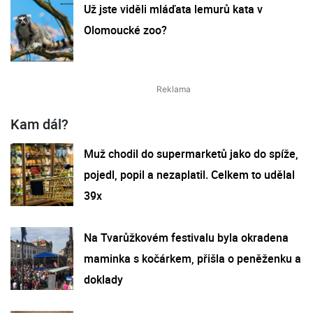
Už jste viděli mláďata lemurů kata v
Olomoucké zoo?
Kam dál?
Muž chodil do supermarketů jako do spíže,
pojedl, popil a nezaplatil. Celkem to udělal
39x
Na Tvarůžkovém festivalu byla okradena
maminka s kočárkem, přišla o peněženku a
doklady