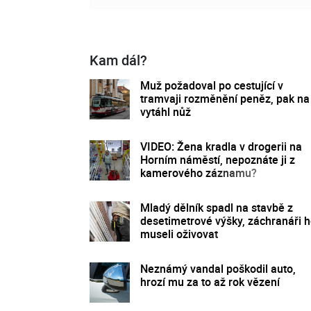
Kam dál?
Muž požadoval po cestující v
tramvaji rozměnění peněz, pak na
vytáhl nůž
VIDEO: Žena kradla v drogerii na
Horním náměstí, nepoznáte ji z
kamerového záznamu?
Mladý dělník spadl na stavbě z
desetimetrové výšky, záchranáři 
museli oživovat
Neznámý vandal poškodil auto,
hrozí mu za to až rok vězení