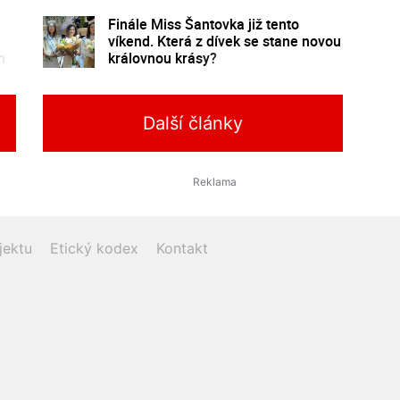
Finále Miss Šantovka již tento
víkend. Která z dívek se stane novou
n
královnou krásy?
Další články
jektu
Etický kodex
Kontakt