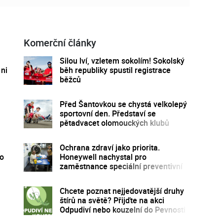
Komerční články
Silou lví, vzletem sokolím! Sokolský
 ni
běh republiky spustil registrace
běžců
Před Šantovkou se chystá velkolepý
sportovní den. Představí se
pětadvacet olomouckých klubů
Ochrana zdraví jako priorita.
ho
Honeywell nachystal pro
zaměstnance speciální preventivní
program
Chcete poznat nejjedovatější druhy
štírů na světě? Přijďte na akci
Odpudiví nebo kouzelní do Pevnosti
poznání