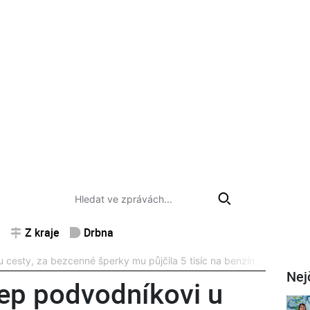
Z kraje
Drbna
u cesty, za bezcenné šperky mu půjčila 5 tisíc na benzín
Nej
lep podvodníkovi u