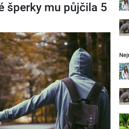
é šperky mu půjčila 5
Nej