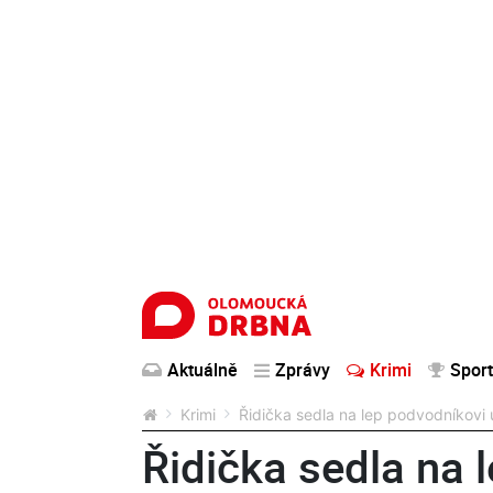
Aktuálně
Zprávy
Krimi
Sport
Krimi
Řidička sedla na lep podvodníkovi 
Řidička sedla na 