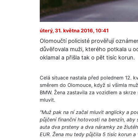
úterý, 31. května 2016, 10:41
Olomoučtí policisté prověřují oznámení 
důvěřovala muži, kterého potkala u od
oklamal a přišla tak o pět tisíc korun.
Celá situace nastala před polednem 12. kv
směrem do Olomouce, když si všimla muže,
BMW. Žena zastavila za vozidlem a skrze
mluvit.
"Muž pak na ní začal mluvit anglicky a p
půjčení finanční hotovosti na benzín, aby
auta dva prsteny a dva náramky ze žlutéh
EUR. Žena mu tedy půjčila 5 tisíc korun a 