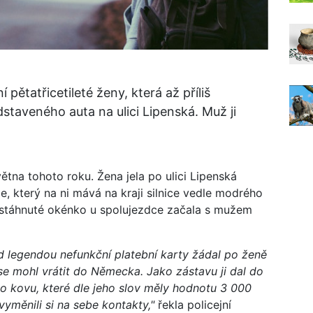
pětatřicetileté ženy, která až příliš
staveného auta na ulici Lipenská. Muž ji
ětna tohoto roku. Žena jela po ulici Lipenská
 který na ni mává na kraji silnice vedle modrého
 stáhnuté okénko u spolujezdce začala s mužem
od legendou nefunkční platební karty žádal po ženě
 se mohl vrátit do Německa. Jako zástavu ji dal do
o kovu, které dle jeho slov měly hodnotu 3 000
vyměnili si na sebe kontakty,"
řekla policejní