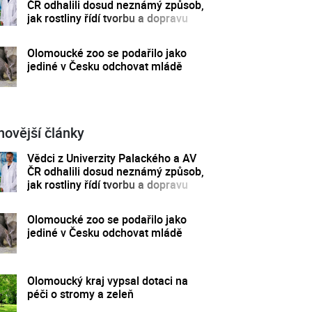
ČR odhalili dosud neznámý způsob,
jak rostliny řídí tvorbu a dopravu
svých hormonů
Olomoucké zoo se podařilo jako
jediné v Česku odchovat mládě
novější články
Vědci z Univerzity Palackého a AV
ČR odhalili dosud neznámý způsob,
jak rostliny řídí tvorbu a dopravu
svých hormonů
Olomoucké zoo se podařilo jako
jediné v Česku odchovat mládě
Olomoucký kraj vypsal dotaci na
péči o stromy a zeleň