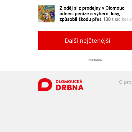
Zloděj si z prodejny v Olomouci
odnesl peníze a výherní losy,
způsobil škodu přes 100 tisíc koru
Další nejčtenější
O pro