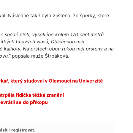
al. Následně také bylo zjištěno, že šperky, které
e snědé pleti, vysokého kolem 170 centimetrů,
krátkých tmavých vlasů, Oblečenou měl
é kalhoty. Na prstech obou rukou měl prsteny a na
ovu,"
popsala muže Štrbáková.
ékař, který studoval v Olomouci na Univerzitě
utrpěla řidička těžká zranění
evrátil se do příkopu
ásit
/
registrovat
.