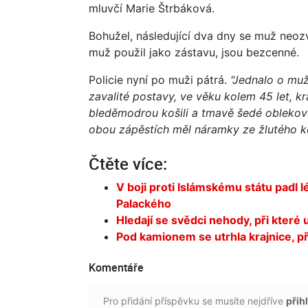
mluvčí Marie Štrbáková.
Bohužel, následující dva dny se muž neozv
muž použil jako zástavu, jsou bezcenné.
Policie nyní po muži pátrá.
"Jednalo o muž
zavalité postavy, ve věku kolem 45 let, 
bleděmodrou košili a tmavě šedé oblekov
obou zápěstích měl náramky ze žlutého k
Čtěte více:
V boji proti Islámskému státu padl l
Palackého
Hledají se svědci nehody, při které 
Pod kamionem se utrhla krajnice, př
Komentáře
Pro přidání příspěvku se musíte nejdříve
přihl