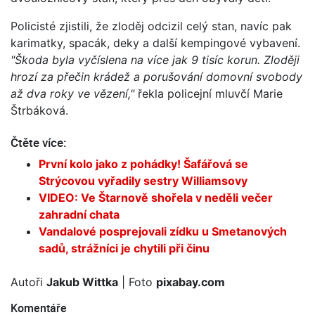
Policisté zjistili, že zloděj odcizil celý stan, navíc pak
karimatky, spacák, deky a další kempingové vybavení.
"Škoda byla vyčíslena na více jak 9 tisíc korun. Zloději
hrozí za přečin krádež a porušování domovní svobody
až dva roky ve vězení,"
řekla policejní mluvčí Marie
Štrbáková.
Čtěte více:
První kolo jako z pohádky! Šafářová se
Strýcovou vyřadily sestry Williamsovy
VIDEO: Ve Štarnově shořela v neděli večer
zahradní chata
Vandalové posprejovali zídku u Smetanových
sadů, strážníci je chytili při činu
Autoři
Jakub Wittka
| Foto
pixabay.com
Komentáře