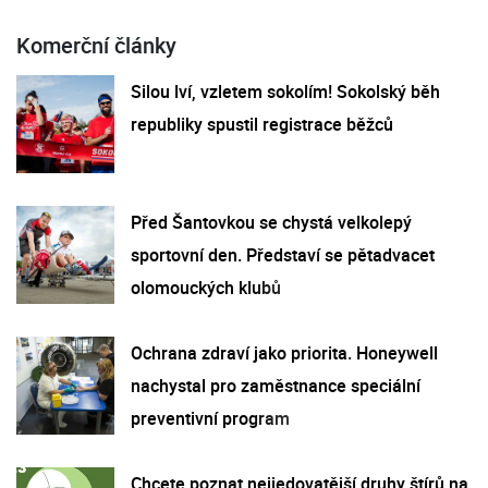
Komerční články
Silou lví, vzletem sokolím! Sokolský běh
republiky spustil registrace běžců
Před Šantovkou se chystá velkolepý
sportovní den. Představí se pětadvacet
olomouckých klubů
Ochrana zdraví jako priorita. Honeywell
nachystal pro zaměstnance speciální
preventivní program
Chcete poznat nejjedovatější druhy štírů na