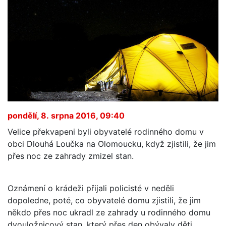
pondělí, 8. srpna 2016, 09:40
Velice překvapeni byli obyvatelé rodinného domu v
obci Dlouhá Loučka na Olomoucku, když zjistili, že jim
přes noc ze zahrady zmizel stan.
Oznámení o krádeži přijali policisté v neděli
dopoledne, poté, co obyvatelé domu zjistili, že jim
někdo přes noc ukradl ze zahrady u rodinného domu
dvouložnicový stan, který přes den obývaly děti.