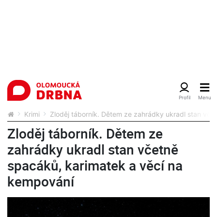
Krimi
Zloděj táborník. Dětem ze zahrádky ukradl stan vče
Zloděj táborník. Dětem ze
zahrádky ukradl stan včetně
spacáků, karimatek a věcí na
kempování