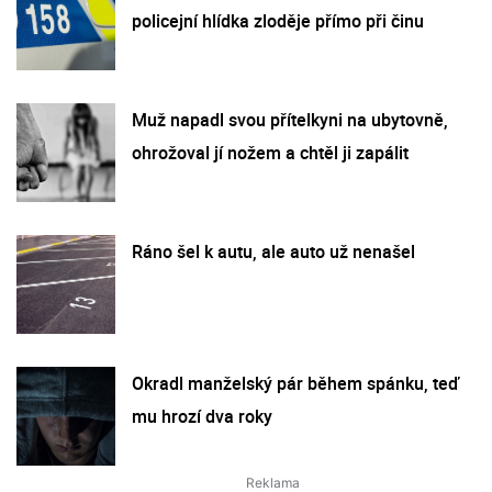
policejní hlídka zloděje přímo při činu
Muž napadl svou přítelkyni na ubytovně,
ohrožoval jí nožem a chtěl ji zapálit
Ráno šel k autu, ale auto už nenašel
Okradl manželský pár během spánku, teď
mu hrozí dva roky