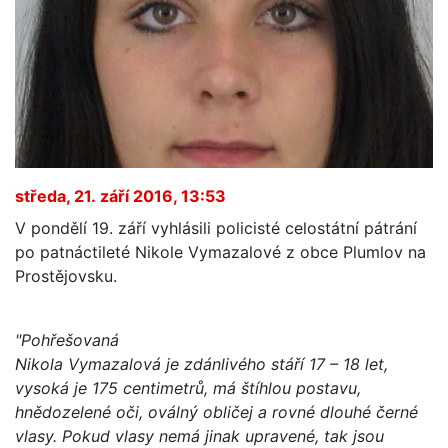
středa, 21. září 2016, 13:53
V pondělí 19. září vyhlásili policisté celostátní pátrání
po patnáctileté Nikole Vymazalové z obce Plumlov na
Prostějovsku.
"Pohřešovaná
Nikola Vymazalová je zdánlivého stáří 17 – 18 let,
vysoká je 175 centimetrů, má štíhlou postavu,
hnědozelené oči, oválný obličej a rovné dlouhé černé
vlasy. Pokud vlasy nemá jinak upravené, tak jsou