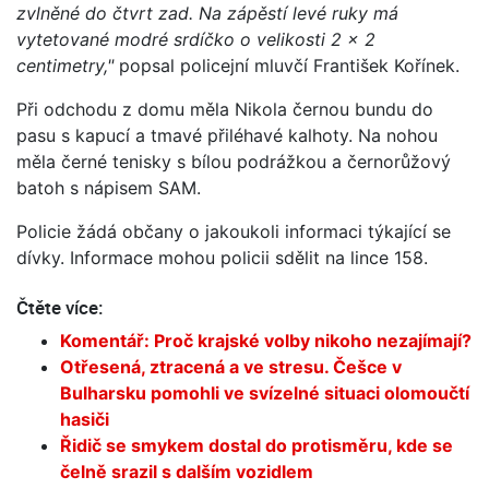
zvlněné do čtvrt zad. Na zápěstí levé ruky má
vytetované modré srdíčko o velikosti 2 x 2
centimetry,"
popsal policejní mluvčí František Kořínek.
Při odchodu z domu měla Nikola černou bundu do
pasu s kapucí a tmavé přiléhavé kalhoty. Na nohou
měla černé tenisky s bílou podrážkou a černorůžový
batoh s nápisem SAM.
Policie žádá občany o jakoukoli informaci týkající se
dívky. Informace mohou policii sdělit na lince 158.
Čtěte více:
Komentář: Proč krajské volby nikoho nezajímají?
Otřesená, ztracená a ve stresu. Češce v
Bulharsku pomohli ve svízelné situaci olomoučtí
hasiči
Řidič se smykem dostal do protisměru, kde se
čelně srazil s dalším vozidlem