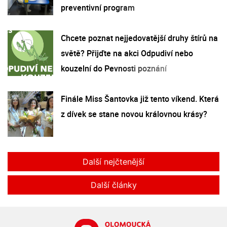
preventivní program
Chcete poznat nejjedovatější druhy štírů na
světě? Přijďte na akci Odpudiví nebo
kouzelní do Pevnosti poznání
Finále Miss Šantovka již tento víkend. Která
z dívek se stane novou královnou krásy?
Další nejčtenější
Další články