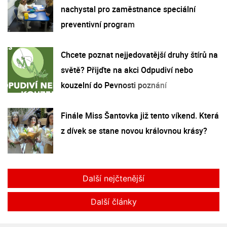
nachystal pro zaměstnance speciální
preventivní program
Chcete poznat nejjedovatější druhy štírů na
světě? Přijďte na akci Odpudiví nebo
kouzelní do Pevnosti poznání
Finále Miss Šantovka již tento víkend. Která
z dívek se stane novou královnou krásy?
Další nejčtenější
Další články