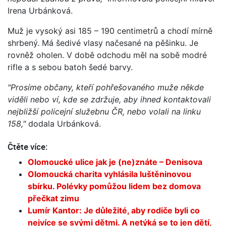
Irena Urbánková.
Muž je vysoký asi 185 – 190 centimetrů a chodí mírně
shrbený. Má šedivé vlasy načesané na pěšinku. Je
rovněž oholen. V době odchodu měl na sobě modré
rifle a s sebou batoh šedé barvy.
"Prosíme občany, kteří pohřešovaného muže někde
viděli nebo ví, kde se zdržuje, aby ihned kontaktovali
nejbližší policejní služebnu ČR, nebo volali na linku
158,"
dodala Urbánková.
Čtěte více:
Olomoucké ulice jak je (ne)znáte – Denisova
Olomoucká charita vyhlásila luštěninovou
sbírku. Polévky pomůžou lidem bez domova
přečkat zimu
Lumír Kantor: Je důležité, aby rodiče byli co
nejvíce se svými dětmi. A netýká se to jen dětí,