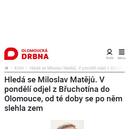
Krimi
Hledá se Miloslav Matějů. V pondělí odjel z Břuchot
Hledá se Miloslav Matějů. V
pondělí odjel z Břuchotína do
Olomouce, od té doby se po něm
slehla zem