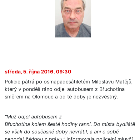
středa, 5. října 2016, 09:30
Policie pátrá po osmapadesátiletém Miloslavu Matějů,
který v pondělí ráno odjel autobusem z Břuchotína
směrem na Olomouc a od té doby je nezvěstný.
"Muž odjel autobusem z
Břuchotína kolem šesté hodiny ranní. Do místa bydliště
se však do současné doby nevrátil, a ani o sobě
nepodal žádnou z právu,"
informovala policejní mluvčí