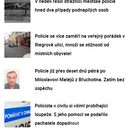
V neděli řešili strážníci městské policie
hned dva případy podnapilých osob
Policie se více zaměří na veřejný pořádek v
Riegrově ulici, množí se stížnosti od
místních obyvatel
Policie již přes deset dnů pátrá po
Miloslavovi Matějů z Břuchotína. Zatím bez
úspěchu
Policista v civilu si všiml probíhající
loupeže. S jeho pomocí se podařilo
pachatele dopadnout