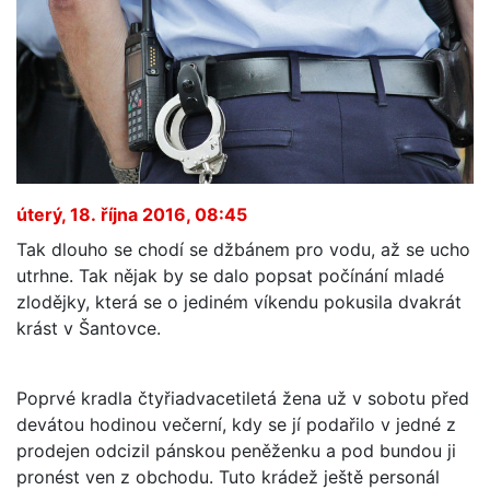
úterý, 18. října 2016, 08:45
Tak dlouho se chodí se džbánem pro vodu, až se ucho
utrhne. Tak nějak by se dalo popsat počínání mladé
zlodějky, která se o jediném víkendu pokusila dvakrát
krást v Šantovce.
Poprvé kradla čtyřiadvacetiletá žena už v sobotu před
devátou hodinou večerní, kdy se jí podařilo v jedné z
prodejen odcizil pánskou peněženku a pod bundou ji
pronést ven z obchodu. Tuto krádež ještě personál