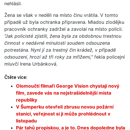
nehlásil.
Žena se však v neděli na místo činu vrátila. V tomto
případě už byla ochranka připravena. Mladou zlodějku
pracovník ochranky zadržel a zavolal na místo policii.
"Jak policisté zjistili, žena byla za obdobnou trestnou
činnost v nedávné minulosti soudem odsouzena
potrestána. Nyní jí za trestný čin krádež, v případě
odsouzení, hrozí až tři roky za mřížemi,"
řekla policejní
mluvčí Irena Urbánková.
Čtěte více:
Olomoučtí filmaři George Vision chystají nový
film, zavede vás na nejstrašidelnější místa
republiky
V Šumperku otevřeli zbrusu novou požární
stanici, veřejnost si ji může prohlédnout v
listopadu
Pár tahů propiskou, a je to. Dnes dopoledne byla