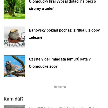
Olomoucký kraj vypsal dotaci na péči o
stromy a zeleň
Bánovský poklad pochází z rituálu z doby
železné
Už jste viděli mláďata lemurů kata v
Olomoucké zoo?
Kam dál?