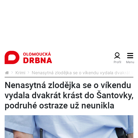
Krimi
Nenasytná zlodějka se o víkendu vydala dvakrát krá
Nenasytná zlodějka se o víkendu
vydala dvakrát krást do Šantovky,
podruhé ostraze už neunikla