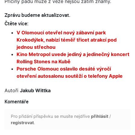
Příčiny pádu muže z věže nejsou zatím známy.
Zprávu budeme aktualizovat.
Čtěte více:
V Olomouci otevřel nový zábavní park
Krokodýlek, nabízí téměř třicet atrakcí pod
jednou střechou
Kino Metropol uvede jediný a jedinečný koncert
Rolling Stones na Kubě
Porsche Olomouc oslavilo desáté výročí
otevření autosalonu soutěží o telefony Apple
Autoři
Jakub Wittka
Komentáře
Pro přidání příspěvku se musíte nejdříve
přihlásit
/
registrovat
.