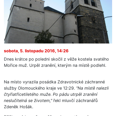
sobota, 5. listopadu 2016, 14:26
Dnes krátce po poledni skočil z věže kostela svatého
Mořice muž. Urpěl zranění, kterým na místě podlehl.
Na místo vyrazila posádka Zdravotnické záchranné
služby Olomouckého kraje ve 12:29.
"Na místě nalezli
čtyřiatřicetiletého muže. Po pádu utrpěl zranění
neslučitelná se životem,"
řekl mluvčí záchranářů
Zdeněk Hošák.