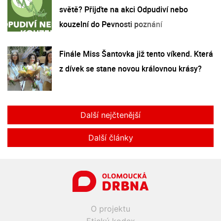
světě? Přijďte na akci Odpudiví nebo
kouzelní do Pevnosti poznání
Finále Miss Šantovka již tento víkend. Která
z dívek se stane novou královnou krásy?
Další nejčtenější
Další články
O projektu
Etický kodex