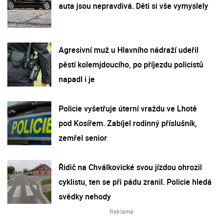
auta jsou nepravdivá. Děti si vše vymyslely
Agresivní muž u Hlavního nádraží udeřil
pěstí kolemjdoucího, po příjezdu policistů
napadl i je
Policie vyšetřuje úterní vraždu ve Lhotě
pod Kosířem. Zabíjel rodinný příslušník,
zemřel senior
Řidič na Chválkovické svou jízdou ohrozil
cyklistu, ten se při pádu zranil. Policie hledá
svědky nehody