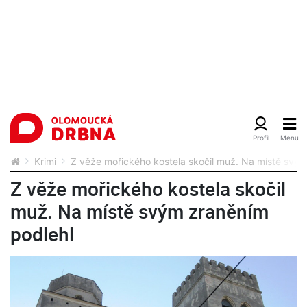
Krimi
Z věže mořického kostela skočil muž. Na místě svým
Z věže mořického kostela skočil
muž. Na místě svým zraněním
podlehl