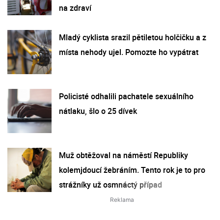
na zdraví
Mladý cyklista srazil pětiletou holčičku a z
místa nehody ujel. Pomozte ho vypátrat
Policisté odhalili pachatele sexuálního
nátlaku, šlo o 25 dívek
Muž obtěžoval na náměstí Republiky
kolemjdoucí žebráním. Tento rok je to pro
strážníky už osmnáctý případ