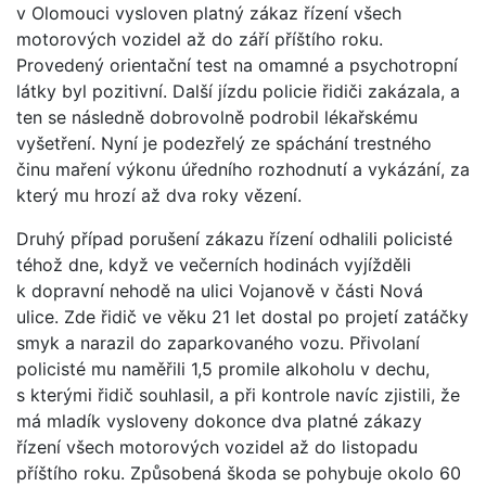
v Olomouci vysloven platný zákaz řízení všech
motorových vozidel až do září příštího roku.
Provedený orientační test na omamné a psychotropní
látky byl pozitivní. Další jízdu policie řidiči zakázala, a
ten se následně dobrovolně podrobil lékařskému
vyšetření. Nyní je podezřelý ze spáchání trestného
činu maření výkonu úředního rozhodnutí a vykázání, za
který mu hrozí až dva roky vězení.
Druhý případ porušení zákazu řízení odhalili policisté
téhož dne, když ve večerních hodinách vyjížděli
k dopravní nehodě na ulici Vojanově v části Nová
ulice. Zde řidič ve věku 21 let dostal po projetí zatáčky
smyk a narazil do zaparkovaného vozu. Přivolaní
policisté mu naměřili 1,5 promile alkoholu v dechu,
s kterými řidič souhlasil, a při kontrole navíc zjistili, že
má mladík vysloveny dokonce dva platné zákazy
řízení všech motorových vozidel až do listopadu
příštího roku. Způsobená škoda se pohybuje okolo 60