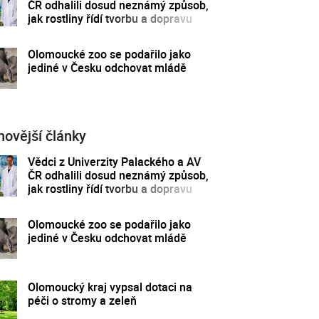
ČR odhalili dosud neznámý způsob,
jak rostliny řídí tvorbu a dopravu
svých hormonů
Olomoucké zoo se podařilo jako
jediné v Česku odchovat mládě
novější články
Vědci z Univerzity Palackého a AV
ČR odhalili dosud neznámý způsob,
jak rostliny řídí tvorbu a dopravu
svých hormonů
Olomoucké zoo se podařilo jako
jediné v Česku odchovat mládě
Olomoucký kraj vypsal dotaci na
péči o stromy a zeleň