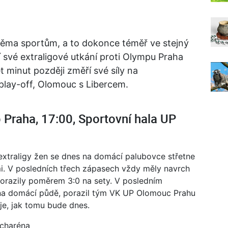
věma sportům, a to dokonce téměř ve stejný
 své extraligové utkání proti Olympu Praha
 minut později změří své síly na
play-off, Olomouc s Libercem.
raha, 17:00, Sportovní hala UP
extraligy žen se dnes na domácí palubovce střetne
i. V posledních třech zápasech vždy měly navrch
orazily poměrem 3:0 na sety. V posledním
 na domácí půdě, porazil tým VK UP Olomouc Prahu
je, jak tomu bude dnes.
echaréna