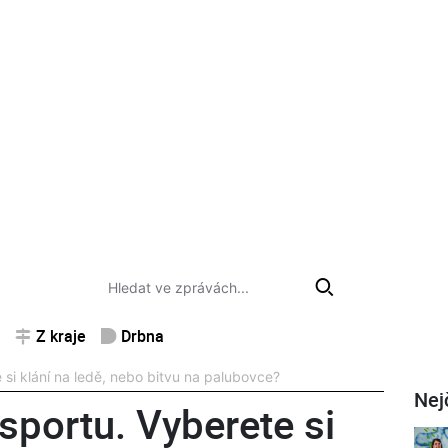
Z kraje
Drbna
si klání na ledě, nebo bitvu na palubovce?
Nej
sportu. Vyberete si