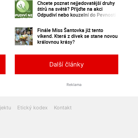
Chcete poznat nejjedovatější druhy
štírů na světě? Přijďte na akci
Odpudiví nebo kouzelní do Pevnosti
poznání
Finále Miss Šantovka již tento
víkend. Která z dívek se stane novou
královnou krásy?
Další články
jektu
Etický kodex
Kontakt