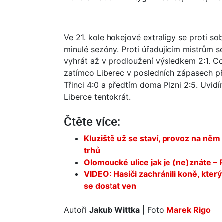
Ve 21. kole hokejové extraligy se proti so
minulé sezóny. Proti úřadujícím mistrům s
vyhrát až v prodloužení výsledkem 2:1. Co
zatímco Liberec v posledních zápasech př
Třinci 4:0 a předtím doma Plzni 2:5. Uvidí
Liberce tentokrát.
Čtěte více:
Kluziště už se staví, provoz na ně
trhů
Olomoucké ulice jak je (ne)znáte –
VIDEO: Hasiči zachránili koně, kte
se dostat ven
Autoři
Jakub Wittka
| Foto
Marek Rigo