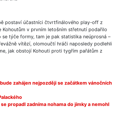
bě postaví účastníci čtvrtfinálového play-off z
e Kohoutům v prvním letošním střetnutí podařilo
 se týče formy, tam je pak statistika neúprosná –
evážně vítězí, olomoučtí hráči naposledy podlehli
me, jak obstojí Kohouti proti tygřím pařátům z
m bude zahájen nejpozději se začátkem vánočních
 Palackého
rý se propadl zadníma nohama do jímky a nemohl