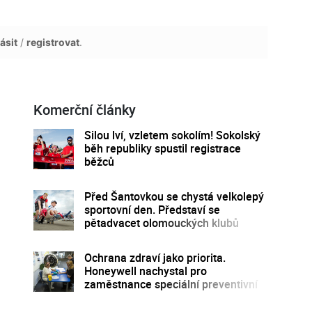
ásit
/
registrovat
.
Komerční články
Silou lví, vzletem sokolím! Sokolský
běh republiky spustil registrace
běžců
Před Šantovkou se chystá velkolepý
sportovní den. Představí se
pětadvacet olomouckých klubů
Ochrana zdraví jako priorita.
Honeywell nachystal pro
zaměstnance speciální preventivní
program