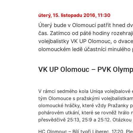
úterý, 15. listopadu 2016, 11:30
Úterý bude v Olomouci patřit hned d
čas. Zatímco od páté hodiny rozehrají
volejbalistky VK UP Olomouc, o dvacet
olomouckém ledě účastníci minulého 
VK UP Olomouc – PVK Olymp P
V rámci sedmého kola Uniqa volejbalové 
tým Olomouce s pražskými volejbalistkam
olomoucké hráčky, které vždy Pražanky p
pohárovém utkání, které se rovněž hrálo
přesvědčivě 25:13, 25:9 a 25:12. Otázkou 
HC Olomouc – Bílí tygři Liberec, 17:20, Pl