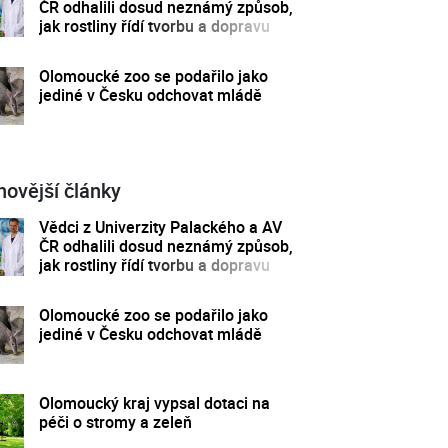
ČR odhalili dosud neznámý způsob,
jak rostliny řídí tvorbu a dopravu
svých hormonů
Olomoucké zoo se podařilo jako
jediné v Česku odchovat mládě
novější články
Vědci z Univerzity Palackého a AV
ČR odhalili dosud neznámý způsob,
jak rostliny řídí tvorbu a dopravu
svých hormonů
Olomoucké zoo se podařilo jako
jediné v Česku odchovat mládě
Olomoucký kraj vypsal dotaci na
péči o stromy a zeleň