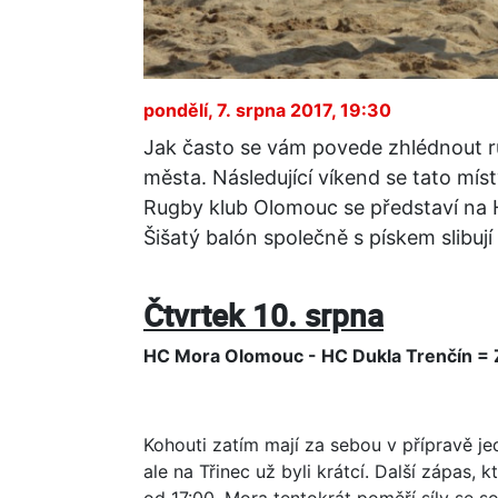
pondělí, 7. srpna 2017, 19:30
Jak často se vám povede zhlédnout ru
města. Následující víkend se tato míst
Rugby klub Olomouc se představí na 
Šišatý balón společně s pískem slibuj
Čtvrtek 10. srpna
HC Mora Olomouc - HC Dukla Trenčín = 
Kohouti zatím mají za sebou v přípravě je
ale na Třinec už byli krátcí. Další zápas
od 17:00. Mora tentokrát poměří síly se s