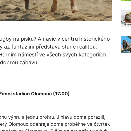
gby na písku? A navíc v centru historického
y až fantazijní představa stane realitou.
Horním náměstí ve všech svých kategoriích.
í dobrou zábavu.
Zimní stadion Olomouc (17:00)
dnu výhru a jednu prohru. Jihlavu doma porazili,
, který Olomouc odehraje doma proběhne ve čtvrtek
oupeřem ze Slovenska. S čím na soupeře vyrukují,