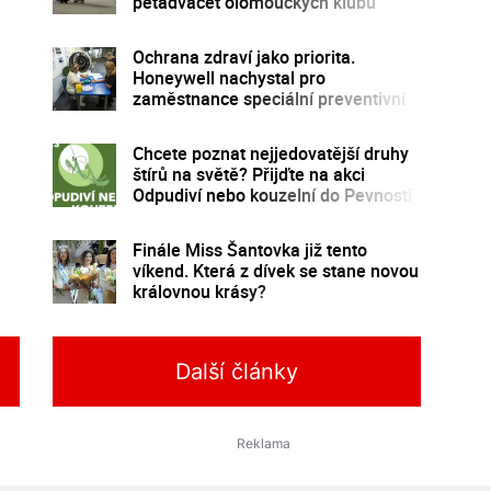
pětadvacet olomouckých klubů
Ochrana zdraví jako priorita.
Honeywell nachystal pro
zaměstnance speciální preventivní
program
Chcete poznat nejjedovatější druhy
štírů na světě? Přijďte na akci
Odpudiví nebo kouzelní do Pevnosti
poznání
Finále Miss Šantovka již tento
víkend. Která z dívek se stane novou
královnou krásy?
Další články