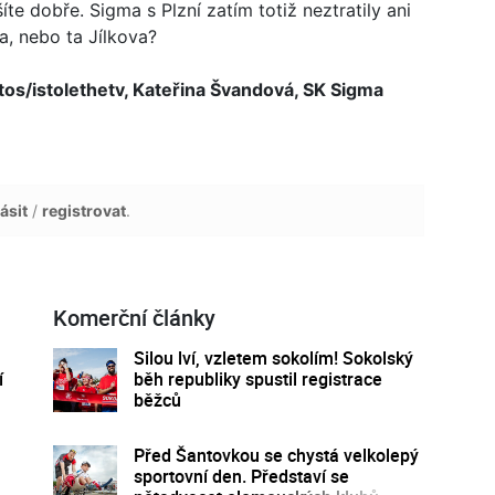
e dobře. Sigma s Plzní zatím totiž neztratily ani
a, nebo ta Jílkova?
os/istolethetv, Kateřina Švandová, SK Sigma
ásit
/
registrovat
.
Komerční články
á
Silou lví, vzletem sokolím! Sokolský
í
běh republiky spustil registrace
běžců
Před Šantovkou se chystá velkolepý
sportovní den. Představí se