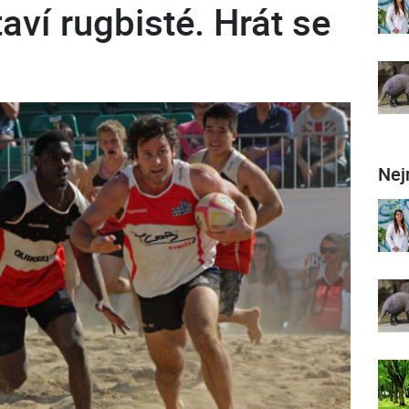
aví rugbisté. Hrát se
Nej