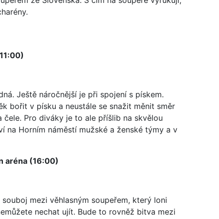
charény.
11:00)
ná. Ještě náročnější je při spojení s pískem.
k bořit v písku a neustále se snažit měnit směr
ele. Pro diváky je to ale příšlib na skvělou
aví na Horním náměstí mužské a ženské týmy a v
n aréna (16:00)
ale souboj mezi věhlasným soupeřem, který loni
 nemůžete nechat ujít. Bude to rovněž bitva mezi