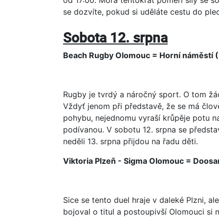
se dozvíte, pokud si uděláte cestu do ple
Sobota 12. srpna
Beach Rugby Olomouc = Horní náměstí (
Rugby je tvrdý a náročný sport. O tom žád
Vždyť jenom při představě, že se má člově
pohybu, nejednomu vyraší krůpěje potu na č
podívanou. V sobotu 12. srpna se předst
neděli 13. srpna přijdou na řadu děti.
Viktoria Plzeň - Sigma Olomouc = Doosa
Sice se tento duel hraje v daleké Plzni, 
bojoval o titul a postoupivší Olomouci si