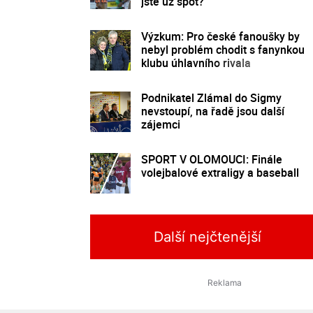
jste už spot?
Výzkum: Pro české fanoušky by
nebyl problém chodit s fanynkou
klubu úhlavního rivala
Podnikatel Zlámal do Sigmy
nevstoupí, na řadě jsou další
zájemci
SPORT V OLOMOUCI: Finále
volejbalové extraligy a baseball
Další nejčtenější