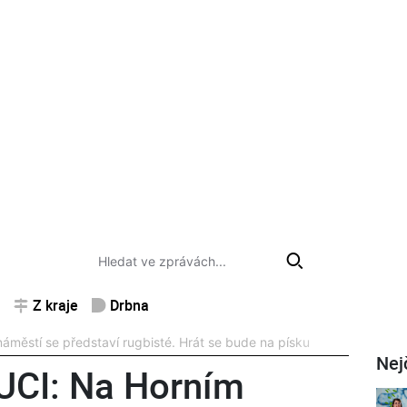
Z kraje
Drbna
ěstí se představí rugbisté. Hrát se bude na písku
Nej
CI: Na Horním