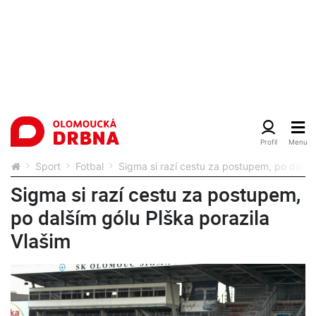
Sport
Fotbal
Sigma si razí cestu za postupem, po dalším
Sigma si razí cestu za postupem,
po dalším gólu Plška porazila
Vlašim