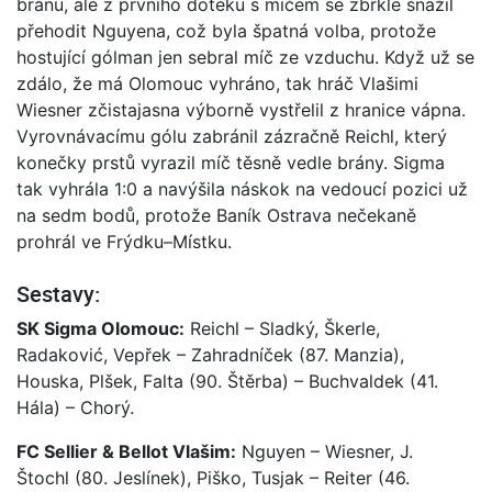
bránu, ale z prvního doteku s míčem se zbrkle snažil
přehodit Nguyena, což byla špatná volba, protože
hostující gólman jen sebral míč ze vzduchu. Když už se
zdálo, že má Olomouc vyhráno, tak hráč Vlašimi
Wiesner zčistajasna výborně vystřelil z hranice vápna.
Vyrovnávacímu gólu zabránil zázračně Reichl, který
konečky prstů vyrazil míč těsně vedle brány. Sigma
tak vyhrála 1:0 a navýšila náskok na vedoucí pozici už
na sedm bodů, protože Baník Ostrava nečekaně
prohrál ve Frýdku–Místku.
Sestavy:
SK Sigma Olomouc:
Reichl – Sladký, Škerle,
Radaković, Vepřek – Zahradníček (87. Manzia),
Houska, Plšek, Falta (90. Štěrba) – Buchvaldek (41.
Hála) – Chorý.
FC Sellier & Bellot Vlašim:
Nguyen – Wiesner, J.
Štochl (80. Jeslínek), Piško, Tusjak – Reiter (46.