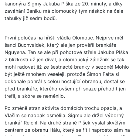
kanonýra Sigmy Jakuba Plška ze 20. minuty, a díky
zaváhání Baníku má olomoucký tým náskok na čele
tabulky již sedm bodů.
První poločas na hřišti vládla Olomouc. Nejprve měl
šanci Buchvaldek, který ale jen prověřil brankáře
Nguyena. Ten se ale při pohotové střele Jakuba Plška
z blízkosti už jen díval, a olomoucký záložník se tak
mohl radovat již ze šestnácté branky v sezóně! Mohlo
být ještě mnohem veseleji, protože Šimon Falta si
dokonale pohrál s celou hostující obranou, dostal se
před brankáře, kterého ovšem při snaze přehodit jen
trefil, a skóre se neměnilo.
Po změně stran aktivita domácích trochu opadla, a
Vlašim se naopak osmělila. Sigmu ale držel výborný
brankář Reichl. Na druhé straně Plšek vyslal skvělým
centrem za obranu Hálu, který se řítil naprosto sám na