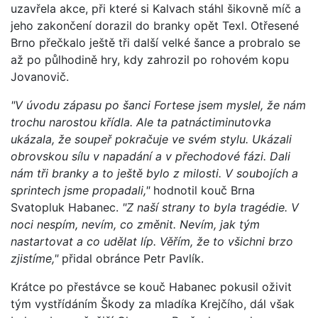
uzavřela akce, při které si Kalvach stáhl šikovně míč a
jeho zakončení dorazil do branky opět Texl. Otřesené
Brno přečkalo ještě tři další velké šance a probralo se
až po půlhodině hry, kdy zahrozil po rohovém kopu
Jovanovič.
"V úvodu zápasu po šanci Fortese jsem myslel, že nám
trochu narostou křídla. Ale ta patnáctiminutovka
ukázala, že soupeř pokračuje ve svém stylu. Ukázali
obrovskou sílu v napadání a v přechodové fázi. Dali
nám tři branky a to ještě bylo z milosti. V soubojích a
sprintech jsme propadali,"
hodnotil kouč Brna
Svatopluk Habanec.
"Z naší strany to byla tragédie. V
noci nespím, nevím, co změnit. Nevím, jak tým
nastartovat a co udělat líp. Věřím, že to všichni brzo
zjistíme,"
přidal obránce Petr Pavlík.
Krátce po přestávce se kouč Habanec pokusil oživit
tým vystřídáním Škody za mladíka Krejčího, dál však