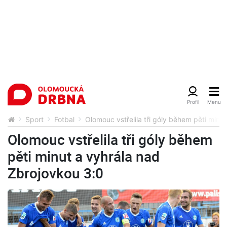
Sport
Fotbal
Olomouc vstřelila tři góly během pěti minu
Olomouc vstřelila tři góly během
pěti minut a vyhrála nad
Zbrojovkou 3:0