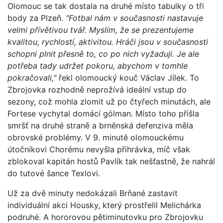
Olomouc se tak dostala na druhé místo tabulky o tři
body za Plzeň.
"Fotbal nám v současnosti nastavuje
velmi přívětivou tvář. Myslím, že se prezentujeme
kvalitou, rychlostí, aktivitou. Hráči jsou v současnosti
schopni plnit přesně to, co po nich vyžaduji. Je ale
potřeba tady udržet pokoru, abychom v tomhle
pokračovali,"
řekl olomoucký kouč Václav Jílek. To
Zbrojovka rozhodně neprožívá ideální vstup do
sezony, což mohla zlomit už po čtyřech minutách, ale
Fortese vychytal domácí gólman. Místo toho přišla
smršť na druhé straně a brněnská defenziva měla
obrovské problémy. V 9. minutě olomouckému
útočníkovi Chorému nevyšla přihrávka, míč však
zblokoval kapitán hostů Pavlík tak nešťastně, že nahrál
do tutové šance Texlovi.
Už za dvě minuty nedokázali Brňané zastavit
individuální akci Housky, který prostřelil Melichárka
podruhé. A hororovou pětiminutovku pro Zbrojovku