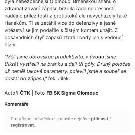
byla nebezpečnější Olomouc. Brněnskou snahu o
zdramatizovaní zápasu brzdila řada nepřesností,
nadějné příležitosti z protiútoků ale nevycházely také
Hanákům. Ti se zatáhli více do defenzivy a jasné
vítězství se jim podařilo s čistým kontem uhájit. Z
dosavadních čtyř zápasů ztratili body jen s vedoucí
Plzní.
"Měli jsme obrovskou produktivitu, v úvodu jsme
třikrát vystřelili na branku a dali tři góly. Druhý poločas
už neměl takové parametry, polevili jsme a soupeř se
dostal do zápasu,"
řekl Jílek.
Autoři
ČTK
| Foto
FB SK Sigma Olomouc
Komentáře
Pro přidání příspěvku se musíte nejdříve
přihlásit
/
registrovat
.