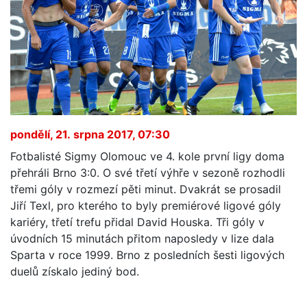
pondělí, 21. srpna 2017, 07:30
Fotbalisté Sigmy Olomouc ve 4. kole první ligy doma
přehráli Brno 3:0. O své třetí výhře v sezoně rozhodli
třemi góly v rozmezí pěti minut. Dvakrát se prosadil
Jiří Texl, pro kterého to byly premiérové ligové góly
kariéry, třetí trefu přidal David Houska. Tři góly v
úvodních 15 minutách přitom naposledy v lize dala
Sparta v roce 1999. Brno z posledních šesti ligových
duelů získalo jediný bod.