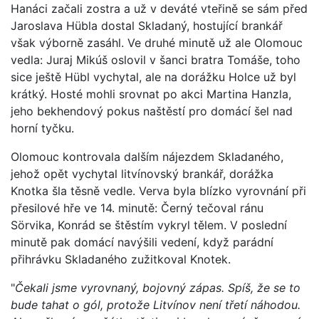
Hanáci začali zostra a už v deváté vteřině se sám před
Jaroslava Hübla dostal Skladaný, hostující brankář
však výborně zasáhl. Ve druhé minutě už ale Olomouc
vedla: Juraj Mikúš oslovil v šanci bratra Tomáše, toho
sice ještě Hübl vychytal, ale na dorážku Holce už byl
krátký. Hosté mohli srovnat po akci Martina Hanzla,
jeho bekhendový pokus naštěstí pro domácí šel nad
horní tyčku.
Olomouc kontrovala dalším nájezdem Skladaného,
jehož opět vychytal litvínovský brankář, dorážka
Knotka šla těsně vedle. Verva byla blízko vyrovnání při
přesilové hře ve 14. minutě: Černý tečoval ránu
Sörvika, Konrád se štěstím vykryl tělem. V poslední
minutě pak domácí navýšili vedení, když parádní
přihrávku Skladaného zužitkoval Knotek.
"
Čekali jsme vyrovnaný, bojovný zápas. Spíš, že se to
bude tahat o gól, protože Litvínov není třetí náhodou.