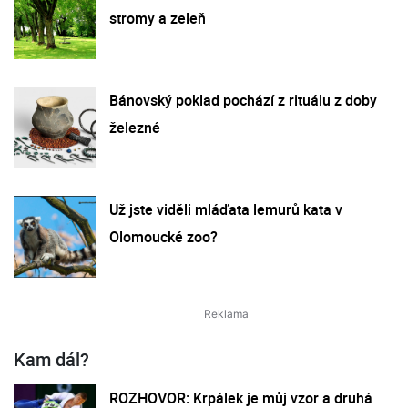
stromy a zeleň
Bánovský poklad pochází z rituálu z doby
železné
Už jste viděli mláďata lemurů kata v
Olomoucké zoo?
Kam dál?
ROZHOVOR: Krpálek je můj vzor a druhá