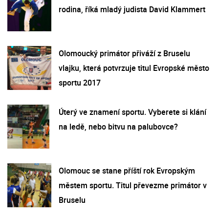
rodina, říká mladý judista David Klammert
Olomoucký primátor přiváží z Bruselu
vlajku, která potvrzuje titul Evropské město
sportu 2017
Úterý ve znamení sportu. Vyberete si klání
na ledě, nebo bitvu na palubovce?
Olomouc se stane příští rok Evropským
městem sportu. Titul převezme primátor v
Bruselu