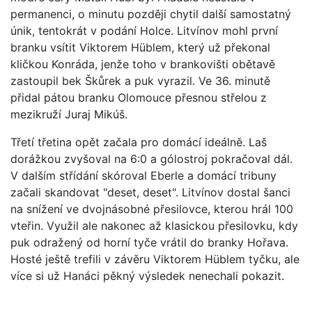
permanenci, o minutu později chytil další samostatný
únik, tentokrát v podání Holce. Litvínov mohl první
branku vsítit Viktorem Hüblem, který už překonal
kličkou Konráda, jenže toho v brankovišti obětavě
zastoupil bek Škůrek a puk vyrazil. Ve 36. minutě
přidal pátou branku Olomouce přesnou střelou z
mezikruží Juraj Mikúš.
Třetí třetina opět začala pro domácí ideálně. Laš
dorážkou zvyšoval na 6:0 a gólostroj pokračoval dál.
V dalším střídání skóroval Eberle a domácí tribuny
začali skandovat "deset, deset". Litvínov dostal šanci
na snížení ve dvojnásobné přesilovce, kterou hrál 100
vteřin. Využil ale nakonec až klasickou přesilovku, kdy
puk odražený od horní tyče vrátil do branky Hořava.
Hosté ještě trefili v závěru Viktorem Hüblem tyčku, ale
více si už Hanáci pěkný výsledek nenechali pokazit.