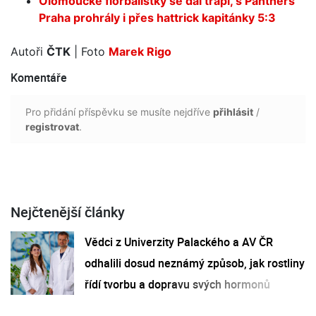
Olomoucké florbalistky se dál trápí, s Panthers
Praha prohrály i přes hattrick kapitánky 5:3
Autoři
ČTK
| Foto
Marek Rigo
Komentáře
Pro přidání příspěvku se musíte nejdříve
přihlásit
/
registrovat
.
Nejčtenější články
Vědci z Univerzity Palackého a AV ČR
odhalili dosud neznámý způsob, jak rostliny
řídí tvorbu a dopravu svých hormonů