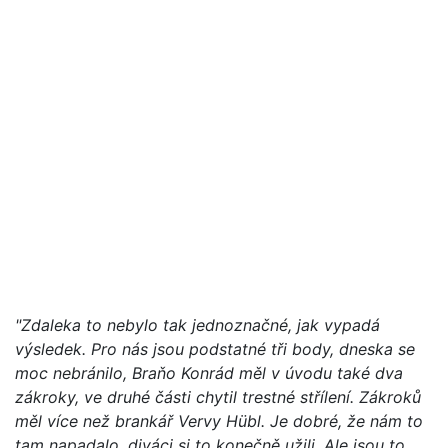
"Zdaleka to nebylo tak jednoznačné, jak vypadá
výsledek. Pro nás jsou podstatné tři body, dneska se
moc nebránilo, Braňo Konrád měl v úvodu také dva
zákroky, ve druhé části chytil trestné střílení. Zákroků
měl více než brankář Vervy Hübl. Je dobré, že nám to
tam napadalo, diváci si to konečně užili. Ale jsou to