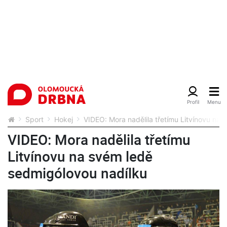
Sport
Hokej
VIDEO: Mora nadělila třetímu Litvínovu na
VIDEO: Mora nadělila třetímu
Litvínovu na svém ledě
sedmigólovou nadílku