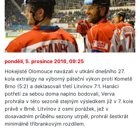
pondělí, 5. prosince 2016, 09:25
Hokejisté Olomouce navázali v utkání dnešního 27.
kola extraligy na výborný páteční výkon proti Kometě
Brno (5:2) a deklasovali třetí Litvínov 7:1. Hanáci
potřetí za sebou doma naplno bodovali, Verva
prohrála v této sezoně stejným výsledkem již v 7. kole
právě v Brně. Litvínov z osmi porážek, jež v
dosavadním průběhu sezony utrpěl, prohrál šestkrát
minimálně tříbrankovým rozdílem.