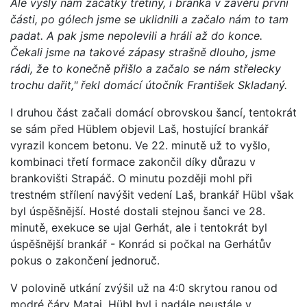
Ale vyšly nám začátky třetiny, i branka v závěru první
části, po gólech jsme se uklidnili a začalo nám to tam
padat. A pak jsme nepolevili a hráli až do konce.
Čekali jsme na takové zápasy strašně dlouho, jsme
rádi, že to konečně přišlo a začalo se nám střelecky
trochu dařit," řekl domácí útočník František Skladaný.
I druhou část začali domácí obrovskou šancí, tentokrát
se sám před Hüblem objevil Laš, hostující brankář
vyrazil koncem betonu. Ve 22. minutě už to vyšlo,
kombinaci třetí formace zakončil díky důrazu v
brankovišti Strapáč. O minutu později mohl při
trestném střílení navýšit vedení Laš, brankář Hübl však
byl úspěšnější. Hosté dostali stejnou šanci ve 28.
minutě, exekuce se ujal Gerhát, ale i tentokrát byl
úspěšnější brankář - Konrád si počkal na Gerhátův
pokus o zakončení jednoruč.
V polovině utkání zvýšil už na 4:0 skrytou ranou od
modré čáry Matai. Hübl byl i nadále neustále v