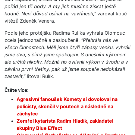
pořád jen tři body. A my jich musíme získat ještě
hodně. Není důvod usínat na vavřínech,"
varoval kouč
vítězů Zdeněk Venera.
Podle jeho protějšku Radima Rulíka vyhrála Olomouc
zcela jednoznačně a zaslouženě.
"Přehrála nás ve
všech činnostech. Měli jsme čtyři zápasy venku, vyhráli
jsme dva, s čímž jsme spokojeni. S dnešním výkonem
ale určitě nikoliv. Možná ho ovlivnil výkon v úvodu a v
závěru první třetiny, pak už jsme soupeře nedokázali
zastavit,"
litoval Rulík.
Čtěte více:
Agresivní fanoušek Komety si dovoloval na
policisty, skončil v poutech a následně na
záchytce
Zemřel kytarista Radim Hladík, zakladatel
skupiny Blue Effect