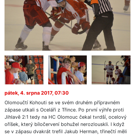
pátek, 4. srpna 2017, 07:30
Olomoučtí Kohouti se ve svém druhém přípravném
zápase utkali s Oceláři z Třince. Po první výhře proti
Jihlavě 2:1 tedy na HC Olomouc čekal tvrdší, ocelový
oříšek, který bíločervení bohužel nerozlouskli. I když
se v zápasu dvakrát trefil Jakub Herman, třinečtí měli