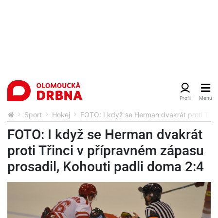
Sport
Hokej
FOTO: I když se Herman dvakrát proti Třin
FOTO: I když se Herman dvakrát
proti Třinci v přípravném zápasu
prosadil, Kohouti padli doma 2:4