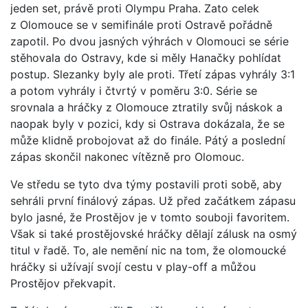
jeden set, právě proti Olympu Praha. Zato celek
z Olomouce se v semifinále proti Ostravě pořádně
zapotil. Po dvou jasných výhrách v Olomouci se série
stěhovala do Ostravy, kde si měly Hanačky pohlídat
postup. Slezanky byly ale proti. Třetí zápas vyhrály 3:1
a potom vyhrály i čtvrtý v poměru 3:0. Série se
srovnala a hráčky z Olomouce ztratily svůj náskok a
naopak byly v pozici, kdy si Ostrava dokázala, že se
může klidně probojovat až do finále. Pátý a poslední
zápas skončil nakonec vítězně pro Olomouc.
Ve středu se tyto dva týmy postavili proti sobě, aby
sehráli první finálový zápas. Už před začátkem zápasu
bylo jasné, že Prostějov je v tomto souboji favoritem.
Však si také prostějovské hráčky dělají zálusk na osmý
titul v řadě. To, ale nemění nic na tom, že olomoucké
hráčky si užívají svojí cestu v play-off a můžou
Prostějov překvapit.