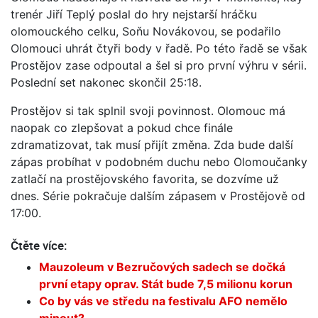
trenér Jiří Teplý poslal do hry nejstarší hráčku
olomouckého celku, Soňu Novákovou, se podařilo
Olomouci uhrát čtyři body v řadě. Po této řadě se však
Prostějov zase odpoutal a šel si pro první výhru v sérii.
Poslední set nakonec skončil 25:18.
Prostějov si tak splnil svoji povinnost. Olomouc má
naopak co zlepšovat a pokud chce finále
zdramatizovat, tak musí přijít změna. Zda bude další
zápas probíhat v podobném duchu nebo Olomoučanky
zatlačí na prostějovského favorita, se dozvíme už
dnes. Série pokračuje dalším zápasem v Prostějově od
17:00.
Čtěte více:
Mauzoleum v Bezručových sadech se dočká
první etapy oprav. Stát bude 7,5 milionu korun
Co by vás ve středu na festivalu AFO nemělo
minout?