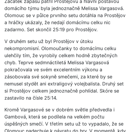
Začátek zápasu patřil Prostějovu a hlavní postavou
domácího týmu byla jednoznačně Melissa Vargasová.
Olomouc se v půlce prvního setu dotáhla na Prostějov
a hráčky ukázaly, že nedají domácímu celku nic
zadarmo. Set skončil 25:19 pro Prostějov.
V druhém setu už byl Prostějov v útoku
nekompromisní. Olomoučanky to domácímu celku
ulehčily tím, že vyrobily celkem hodně zbytečných
chyb. Teprve sedmnáctiletá Melissa Vargasová
pokračovala ve svém excelentním výkonu a
zásobovala své sokyně smečemi, za které by se
nemusel stydět ani extraligový volejbalista. Druhý set
si Prostějov celkem jednoznačně pohlídal. Skóre se
zastavilo na čísle 25:14.
Kromě Vargasové se v dobrém světle předvedla i
Gambová, která se podílela na velkém počtu
úspěšných smečí. V třetím setu už to vypadalo, že se
Olomouc nadechuje k návratu do hry. V momentě, kdy