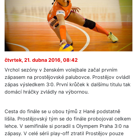
čtvrtek, 21. dubna 2016, 08:42
Vrchol sezóny v ženském volejbale začal prvním
zápasem na prostějovské palubovce. Prostějov ovládl
zápas výsledkem 3:0. První krůček k dalšímu titulu tak
domácí hráčky zvládly na výbornou.
Cesta do finále se u obou týmů z Hané podstatně
lišila. Prostějovský tým se do finále probojoval celkem
lehce. V semifinále si poradil s Olympem Praha 3:0 na
zápasy. V celé sérii play-off ztratil Prostějov pouze