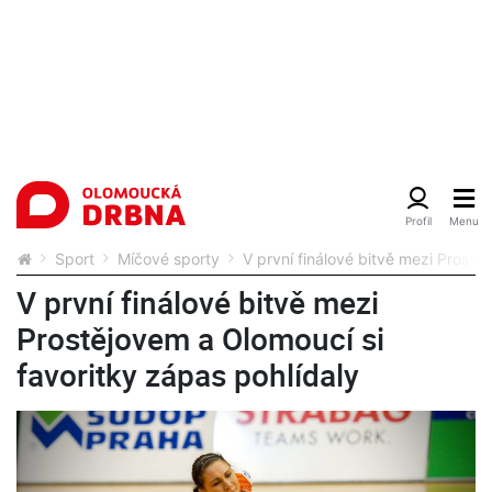
Sport
Míčové sporty
V první finálové bitvě mezi Prostě
V první finálové bitvě mezi
Prostějovem a Olomoucí si
favoritky zápas pohlídaly