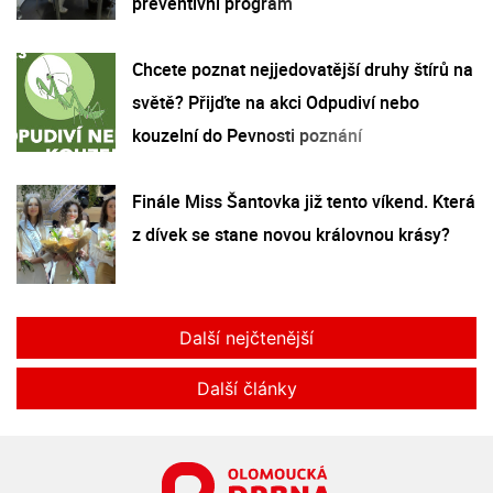
preventivní program
Chcete poznat nejjedovatější druhy štírů na
světě? Přijďte na akci Odpudiví nebo
kouzelní do Pevnosti poznání
Finále Miss Šantovka již tento víkend. Která
z dívek se stane novou královnou krásy?
Další nejčtenější
Další články