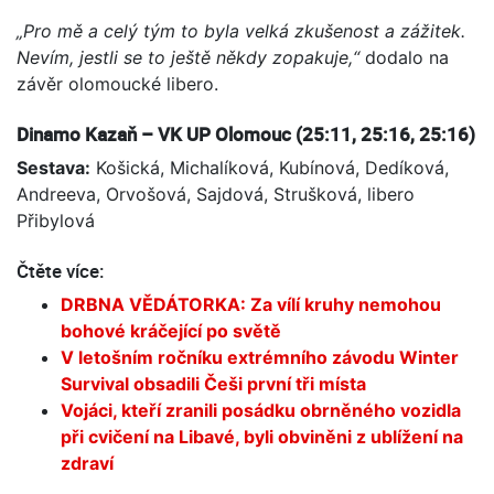
„Pro mě a celý tým to byla velká zkušenost a zážitek.
Nevím, jestli se to ještě někdy zopakuje,“
dodalo na
závěr olomoucké libero.
Dinamo Kazaň – VK UP Olomouc (25:11, 25:16, 25:16)
Sestava:
Košická, Michalíková, Kubínová, Dedíková,
Andreeva, Orvošová, Sajdová, Strušková, libero
Přibylová
Čtěte více:
DRBNA VĚDÁTORKA: Za vílí kruhy nemohou
bohové kráčející po světě
V letošním ročníku extrémního závodu Winter
Survival obsadili Češi první tři místa
Vojáci, kteří zranili posádku obrněného vozidla
při cvičení na Libavé, byli obviněni z ublížení na
zdraví