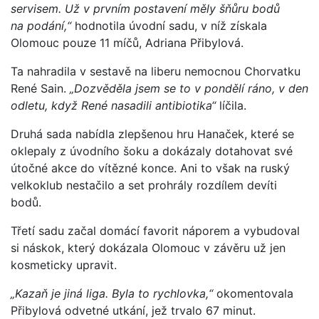
servisem. Už v prvním postavení měly šňůru bodů
na podání,“
hodnotila úvodní sadu, v níž získala
Olomouc pouze 11 míčů, Adriana Přibylová.
Ta nahradila v sestavě na liberu nemocnou Chorvatku
René Sain.
„Dozvěděla jsem se to v pondělí ráno, v den
odletu, když René nasadili antibiotika“
líčila.
Druhá sada nabídla zlepšenou hru Hanaček, které se
oklepaly z úvodního šoku a dokázaly dotahovat své
útočné akce do vítězné konce. Ani to však na ruský
velkoklub nestačilo a set prohrály rozdílem devíti
bodů.
Třetí sadu začal domácí favorit náporem a vybudoval
si náskok, který dokázala Olomouc v závěru už jen
kosmeticky upravit.
„Kazaň je jiná liga. Byla to rychlovka,“
okomentovala
Přibylová odvetné utkání, jež trvalo 67 minut.