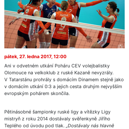
pátek, 27. ledna 2017, 12:00
Ani v odvetném utkání Poháru CEV volejbalistky
Olomouce na velkoklub z ruské Kazaně nevyzrály.
V Tatarstánu prohrály s domácím Dinamem stejně jako
v domácím utkání 0:3 a jejich cesta druhým nejvyšším
evropským pohárem skončila.
Pětinásobné šampionky ruské ligy a vítězky Ligy
mistryň z roku 2014 dostávaly svěřenkyně Jiřího
Teplého od úvodu pod tlak.
„Dostávaly nás hlavně