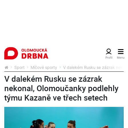
Sport
Míčové sporty
V dalekém Rusku se zázrak nekon
V dalekém Rusku se zázrak
nekonal, Olomoučanky podlehly
týmu Kazaně ve třech setech