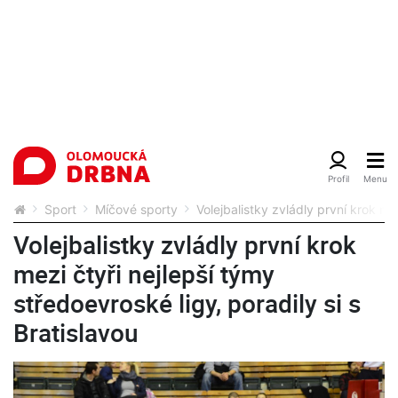
Sport
Míčové sporty
Volejbalistky zvládly první krok mez
Volejbalistky zvládly první krok
mezi čtyři nejlepší týmy
středoevroské ligy, poradily si s
Bratislavou