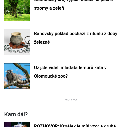
stromy a zeleň
Bánovský poklad pochází z rituálu z doby
železné
Už jste viděli mláďata lemurů kata v
Olomoucké zoo?
Kam dál?
ROZHOVOR: Krpálek je můj vzor a druhá