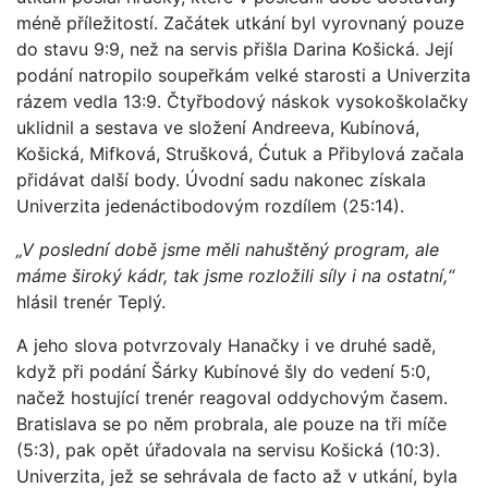
méně příležitostí. Začátek utkání byl vyrovnaný pouze
do stavu 9:9, než na servis přišla Darina Košická. Její
podání natropilo soupeřkám velké starosti a Univerzita
rázem vedla 13:9. Čtyřbodový náskok vysokoškolačky
uklidnil a sestava ve složení Andreeva, Kubínová,
Košická, Mifková, Strušková, Ćutuk a Přibylová začala
přidávat další body. Úvodní sadu nakonec získala
Univerzita jedenáctibodovým rozdílem (25:14).
„V poslední době jsme měli nahuštěný program, ale
máme široký kádr, tak jsme rozložili síly i na ostatní,“
hlásil trenér Teplý.
A jeho slova potvrzovaly Hanačky i ve druhé sadě,
když při podání Šárky Kubínové šly do vedení 5:0,
načež hostující trenér reagoval oddychovým časem.
Bratislava se po něm probrala, ale pouze na tři míče
(5:3), pak opět úřadovala na servisu Košická (10:3).
Univerzita, jež se sehrávala de facto až v utkání, byla