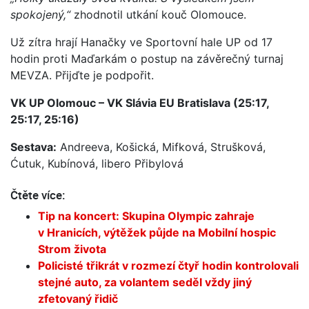
spokojený,“
zhodnotil utkání kouč Olomouce.
Už zítra hrají Hanačky ve Sportovní hale UP od 17
hodin proti Maďarkám o postup na závěrečný turnaj
MEVZA. Přijďte je podpořit.
VK UP Olomouc – VK Slávia EU Bratislava (25:17,
25:17, 25:16)
Sestava:
Andreeva, Košická, Mifková, Strušková,
Ćutuk, Kubínová, libero Přibylová
Čtěte více:
Tip na koncert: Skupina Olympic zahraje
v Hranicích, výtěžek půjde na Mobilní hospic
Strom života
Policisté třikrát v rozmezí čtyř hodin kontrolovali
stejné auto, za volantem seděl vždy jiný
zfetovaný řidič