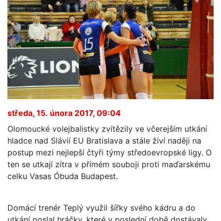
středa, 15. února 2017, 09:04
Olomoucké volejbalistky zvítězily ve včerejším utkání
hladce nad Slávií EU Bratislava a stále živí naději na
postup mezi nejlepší čtyři týmy středoevropské ligy. O
ten se utkají zítra v přímém souboji proti maďarskému
celku Vasas Óbuda Budapest.
Domácí trenér Teplý využil šířky svého kádru a do
utkání poslal hráčky, které v poslední době dostávaly