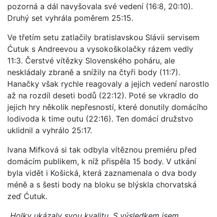
pozorná a dál navyšovala své vedení (16:8, 20:10).
Druhý set vyhrála poměrem 25:15.
Ve třetím setu zatlačily bratislavskou Slávii servisem
Ćutuk s Andreevou a vysokoškolačky rázem vedly
11:3. Čerstvé vítězky Slovenského poháru, ale
neskládaly zbraně a snížily na čtyři body (11:7).
Hanačky však rychle reagovaly a jejich vedení narostlo
až na rozdíl deseti bodů (22:12). Poté se vkradlo do
jejich hry několik nepřesností, které donutily domácího
lodivoda k time outu (22:16). Ten domácí družstvo
uklidnil a vyhrálo 25:17.
Ivana Mifková si tak odbyla vítěznou premiéru před
domácím publikem, k níž přispěla 15 body. V utkání
byla vidět i Košická, která zaznamenala o dva body
méně a s šesti body na bloku se blýskla chorvatská
zeď Ćutuk.
„Holky ukázaly svou kvalitu. S výsledkem jsem