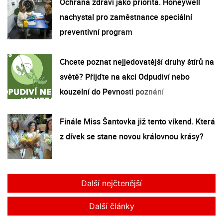
Ochrana zdraví jako priorita. Honeywell
nachystal pro zaměstnance speciální
preventivní program
Chcete poznat nejjedovatější druhy štírů na
světě? Přijďte na akci Odpudiví nebo
kouzelní do Pevnosti poznání
Finále Miss Šantovka již tento víkend. Která
z dívek se stane novou královnou krásy?
Další nejčtenější
Další články