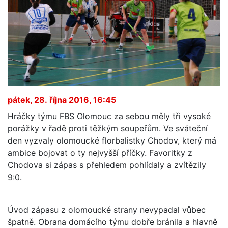
pátek, 28. října 2016, 16:45
Hráčky týmu FBS Olomouc za sebou měly tři vysoké
porážky v řadě proti těžkým soupeřům. Ve sváteční
den vyzvaly olomoucké florbalistky Chodov, který má
ambice bojovat o ty nejvyšší příčky. Favoritky z
Chodova si zápas s přehledem pohlídaly a zvítězily
9:0.
Úvod zápasu z olomoucké strany nevypadal vůbec
špatně. Obrana domácího týmu dobře bránila a hlavně