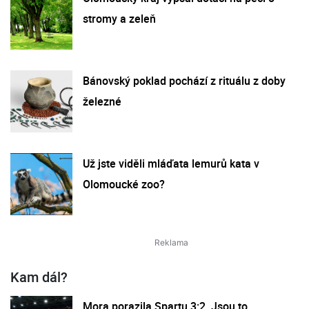
stromy a zeleň
Bánovský poklad pochází z rituálu z doby
železné
Už jste viděli mláďata lemurů kata v
Olomoucké zoo?
Kam dál?
Mora porazila Spartu 3:2. Jsou to