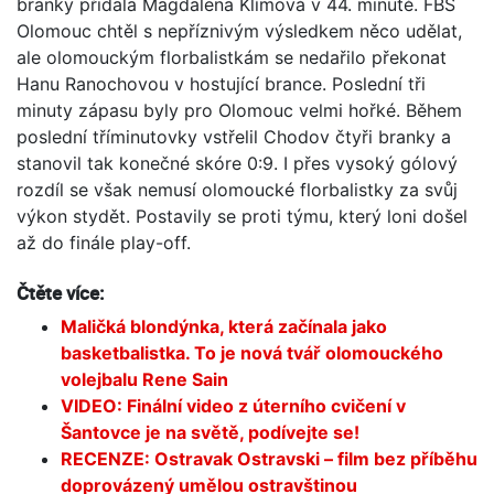
branky přidala Magdalena Klímová v 44. minutě. FBS
Olomouc chtěl s nepříznivým výsledkem něco udělat,
ale olomouckým florbalistkám se nedařilo překonat
Hanu Ranochovou v hostující brance. Poslední tři
minuty zápasu byly pro Olomouc velmi hořké. Během
poslední tříminutovky vstřelil Chodov čtyři branky a
stanovil tak konečné skóre 0:9. I přes vysoký gólový
rozdíl se však nemusí olomoucké florbalistky za svůj
výkon stydět. Postavily se proti týmu, který loni došel
až do finále play-off.
Čtěte více:
Maličká blondýnka, která začínala jako
basketbalistka. To je nová tvář olomouckého
volejbalu Rene Sain
VIDEO: Finální video z úterního cvičení v
Šantovce je na světě, podívejte se!
RECENZE: Ostravak Ostravski – film bez příběhu
doprovázený umělou ostravštinou