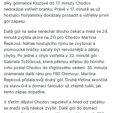
díky gólmance Kluzové do 17. minuty Chodov
nedokázal vstřelit branku. Právě v 17. minutě se už
hostující florbalistky dokázaly prosadit a vstřelily první
gól zápasu.
Další gól na sebe nenechal dlouho čekat a hned ve 24.
minutě zvýšila skóre na 2:0 pro Chodov Martina
Řepková. Nátlak hostujícího týmu se zvyšoval a
olomoucké hráčky začaly být nervóznější a dělaly
chyby. Po jedné z chyb vstřelila v 32. minutě gól
Gabriela Tožíčková, která pěknou střelou do horního
rohu poslal Chodov do třígólového vedení. 35. minuta
znamenala další ránu pro FBS Olomouc. Martina
Řepková přidala svůj druhý gól. Druhá třetina skončila
za stavu 0:4 a domácí fanoušci už zřejmě tušili, jak
tento zápas dopadne.
V třetím dějství Chodov nepolevil a hned od začátku
se snažil svůj náskok zvýšit. Další gól do domácí