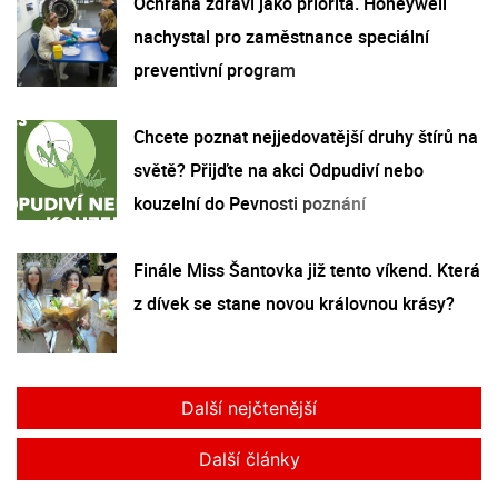
Ochrana zdraví jako priorita. Honeywell
nachystal pro zaměstnance speciální
preventivní program
Chcete poznat nejjedovatější druhy štírů na
světě? Přijďte na akci Odpudiví nebo
kouzelní do Pevnosti poznání
Finále Miss Šantovka již tento víkend. Která
z dívek se stane novou královnou krásy?
Další nejčtenější
Další články