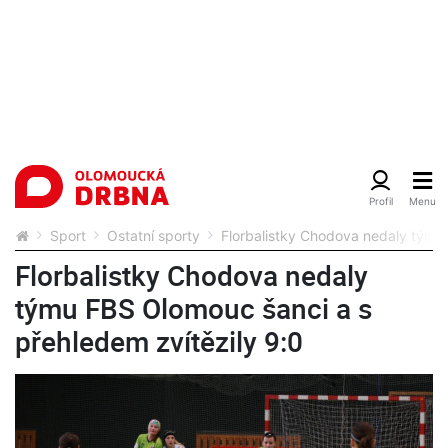
Sport
Ostatní sporty
Florbalistky Chodova nedaly týmu 
Florbalistky Chodova nedaly
týmu FBS Olomouc šanci a s
přehledem zvítězily 9:0