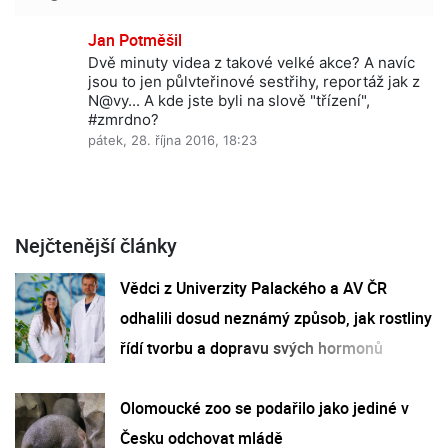
Jan Potměšil
Dvě minuty videa z takové velké akce? A navíc
jsou to jen půlvteřinové sestřihy, reportáž jak z
N@vy... A kde jste byli na slově "třízení",
#zmrdno?
pátek, 28. října 2016, 18:23
Nejčtenější články
Vědci z Univerzity Palackého a AV ČR
odhalili dosud neznámý způsob, jak rostliny
řídí tvorbu a dopravu svých hormonů
Olomoucké zoo se podařilo jako jediné v
Česku odchovat mládě