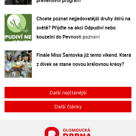
preventivní program
Chcete poznat nejjedovatější druhy štírů na
světě? Přijďte na akci Odpudiví nebo
kouzelní do Pevnosti poznání
Finále Miss Šantovka již tento víkend. Která
z dívek se stane novou královnou krásy?
Další nejčtenější
Další články