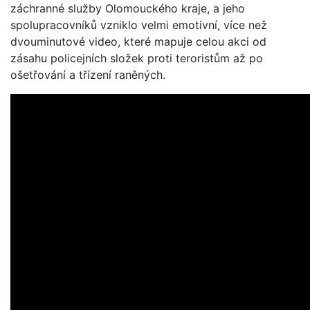
záchranné služby Olomouckého kraje, a jeho
spolupracovníků vzniklo velmi emotivní, více než
dvouminutové video, které mapuje celou akci od
zásahu policejních složek proti teroristům až po
ošetřování a třízení raněných.