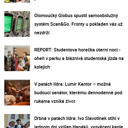
Olomoucký Globus spustil samoobslužný
systém Scan&Go. Fronty u pokladen vás už
nezdrží
REPORT: Studentova horečka úterní noci -
oheň v parku a bláznivá studentská jízda na
kolejích
V patách lídra: Lumír Kantor – možná
budoucí senátor, kterému dennodenně pod
rukama vzniká život
Drbna v patách lídra: Ivo Slavotínek stihl v
jednom dni výšlap Hanáků, vysvěcení kaple