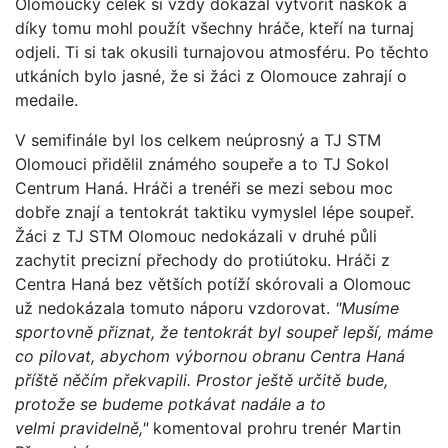
Olomoucký celek si vždy dokázal vytvořit náskok a
díky tomu mohl použít všechny hráče, kteří na turnaj
odjeli. Ti si tak okusili turnajovou atmosféru. Po těchto
utkáních bylo jasné, že si žáci z Olomouce zahrají o
medaile.
V semifinále byl los celkem neúprosný a TJ STM
Olomouci přidělil známého soupeře a to TJ Sokol
Centrum Haná. Hráči a trenéři se mezi sebou moc
dobře znají a tentokrát taktiku vymyslel lépe soupeř.
Žáci z TJ STM Olomouc nedokázali v druhé půli
zachytit precizní přechody do protiútoku. Hráči z
Centra Haná bez větších potíží skórovali a Olomouc
už nedokázala tomuto náporu vzdorovat.
"Musíme
sportovně přiznat, že tentokrát byl soupeř lepší, máme
co pilovat, abychom výbornou obranu Centra Haná
příště něčím překvapili. Prostor ještě určitě bude,
protože se budeme potkávat nadále a to
velmi pravidelně,"
komentoval prohru trenér Martin