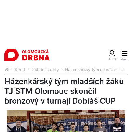
Sport
Ostatní sporty
Házenkářský tým mladších žáků T
Házenkářský tým mladších žáků
TJ STM Olomouc skončil
bronzový v turnaji Dobiáš CUP