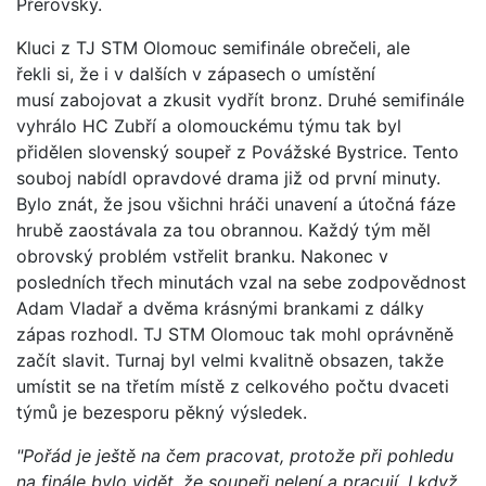
Přerovský.
Kluci z TJ STM Olomouc semifinále obrečeli, ale
řekli si, že i v dalších v zápasech o umístění
musí zabojovat a zkusit vydřít bronz. Druhé semifinále
vyhrálo HC Zubří a olomouckému týmu tak byl
přidělen slovenský soupeř z Povážské Bystrice. Tento
souboj nabídl opravdové drama již od první minuty.
Bylo znát, že jsou všichni hráči unavení a útočná fáze
hrubě zaostávala za tou obrannou. Každý tým měl
obrovský problém vstřelit branku. Nakonec v
posledních třech minutách vzal na sebe zodpovědnost
Adam Vladař a dvěma krásnými brankami z dálky
zápas rozhodl. TJ STM Olomouc tak mohl oprávněně
začít slavit. Turnaj byl velmi kvalitně obsazen, takže
umístit se na třetím místě z celkového počtu dvaceti
týmů je bezesporu pěkný výsledek.
"Pořád je ještě na čem pracovat, protože při pohledu
na finále bylo vidět, že soupeři nelení a pracují. I když