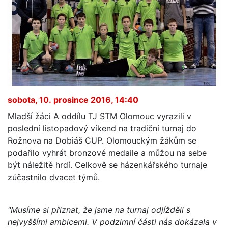
sobota, 10. prosince 2016, 14:40
Mladší žáci A oddílu TJ STM Olomouc vyrazili v
poslední listopadový víkend na tradiční turnaj do
Rožnova na Dobiáš CUP. Olomouckým žákům se
podařilo vyhrát bronzové medaile a můžou na sebe
být náležitě hrdí. Celkově se házenkářského turnaje
zúčastnilo dvacet týmů.
"Musíme si přiznat, že jsme na turnaj odjížděli s
nejvyššími ambicemi. V podzimní části nás dokázala v