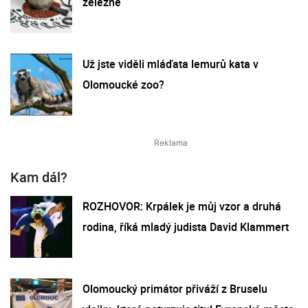
železné
Už jste viděli mláďata lemurů kata v
Olomoucké zoo?
Kam dál?
ROZHOVOR: Krpálek je můj vzor a druhá
rodina, říká mladý judista David Klammert
Olomoucký primátor přiváží z Bruselu