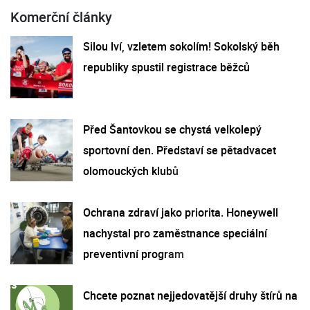
Komerční články
Silou lví, vzletem sokolím! Sokolský běh
republiky spustil registrace běžců
Před Šantovkou se chystá velkolepý
sportovní den. Představí se pětadvacet
olomouckých klubů
Ochrana zdraví jako priorita. Honeywell
nachystal pro zaměstnance speciální
preventivní program
Chcete poznat nejjedovatější druhy štírů na