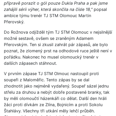
přípravě porazit o gól pouze Dukla Praha a pak jsme
zahájili sérii výher, která skončila na čísle 18,"
popsal
ambice týmu trenér TJ STM Olomouc Martin
Přerovský.
Do Rožnova odjížděl tým TJ STM Olomouc v nejsilnější
možné sestavě, ovšem se zraněným Adamem
Přerovským. Ten si zkusil zahrát pár zápasů, ale bylo
poznat, že zlomený prst na odhodové ruce ještě není v
pořádku. Nakonec ho musel olomoucký trenér v
dalších zápasech stáhnout.
V prvním zápase TJ STM Olmouc nastoupil proti
soupeři z Maloměřic. Tento zápas by se dal
zhodnotit jako nejméně vydařený. Soupeř sázel jednu
střelu za druhou a nebýt dobře postavené branky, tak
by měli olomoučtí házenkáři co dělat. Další den hráli
žáci proti dívkám ze Zlína, Bojnicím a proti Sokolu
Štahlávy. Všechny tři utkání měly lehčí průběh.