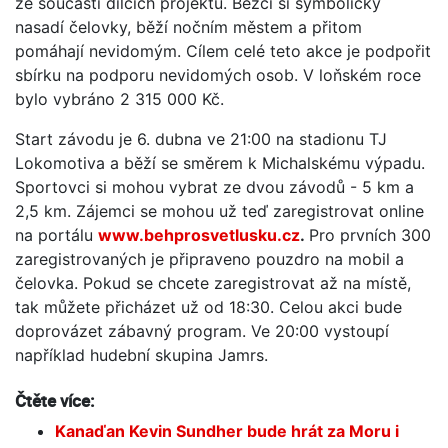
ze součástí dílčích projektů. Běžci si symbolicky
nasadí čelovky, běží nočním městem a přitom
pomáhají nevidomým. Cílem celé teto akce je podpořit
sbírku na podporu nevidomých osob. V loňském roce
bylo vybráno 2 315 000 Kč.
Start závodu je 6. dubna ve 21:00 na stadionu TJ
Lokomotiva a běží se směrem k Michalskému výpadu.
Sportovci si mohou vybrat ze dvou závodů - 5 km a
2,5 km. Zájemci se mohou už teď zaregistrovat online
na portálu
www.behprosvetlusku.cz
.
Pro prvních 300
zaregistrovaných je připraveno pouzdro na mobil a
čelovka. Pokud se chcete zaregistrovat až na místě,
tak můžete přicházet už od 18:30. Celou akci bude
doprovázet zábavný program. Ve 20:00 vystoupí
například hudební skupina Jamrs.
Čtěte více:
Kanaďan Kevin Sundher bude hrát za Moru i