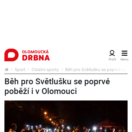
Sport
Ostatní sporty
Běh pro Světlušku se poprvé poběž
Běh pro Světlušku se poprvé
poběží i v Olomouci