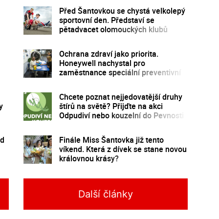
Před Šantovkou se chystá velkolepý
sportovní den. Představí se
pětadvacet olomouckých klubů
Ochrana zdraví jako priorita.
Honeywell nachystal pro
zaměstnance speciální preventivní
program
Chcete poznat nejjedovatější druhy
y
štírů na světě? Přijďte na akci
Odpudiví nebo kouzelní do Pevnosti
poznání
nd
Finále Miss Šantovka již tento
víkend. Která z dívek se stane novou
královnou krásy?
Další články