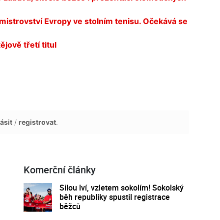
strovství Evropy ve stolním tenisu. Očekává se
jově třetí titul
ásit
/
registrovat
.
Komerční články
Silou lví, vzletem sokolím! Sokolský
běh republiky spustil registrace
běžců