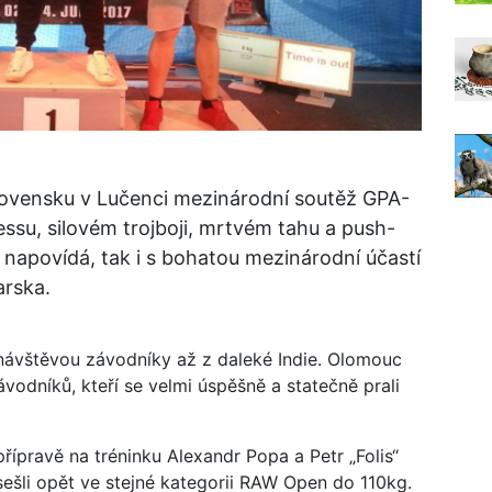
Slovensku v Lučenci mezinárodní soutěž GPA-
ssu, silovém trojboji, mrtvém tahu a push-
ev napovídá, tak i s bohatou mezinárodní účastí
rska.
návštěvou závodníky až z daleké Indie. Olomouc
odníků, kteří se velmi úspěšně a statečně prali
řípravě na tréninku Alexandr Popa a Petr „Folis“
 sešli opět ve stejné kategorii RAW Open do 110kg.