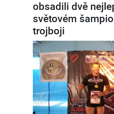
obsadili dvě nejle
světovém šampion
trojboji