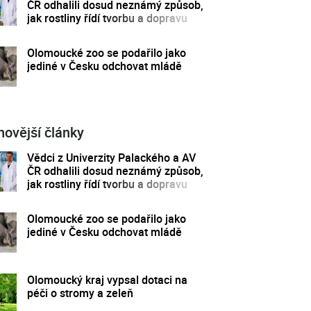
ČR odhalili dosud neznámý způsob,
jak rostliny řídí tvorbu a dopravu
svých hormonů
Olomoucké zoo se podařilo jako
jediné v Česku odchovat mládě
novější články
Vědci z Univerzity Palackého a AV
ČR odhalili dosud neznámý způsob,
jak rostliny řídí tvorbu a dopravu
svých hormonů
Olomoucké zoo se podařilo jako
jediné v Česku odchovat mládě
Olomoucký kraj vypsal dotaci na
péči o stromy a zeleň