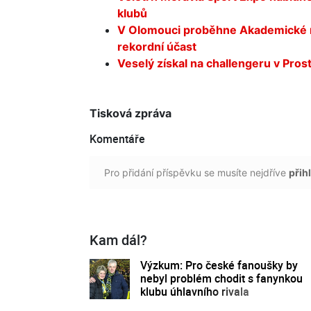
klubů
V Olomouci proběhne Akademické mi
rekordní účast
Veselý získal na challengeru v Prostě
Tisková zpráva
Komentáře
Pro přidání příspěvku se musíte nejdříve
přihl
Kam dál?
Výzkum: Pro české fanoušky by
nebyl problém chodit s fanynkou
klubu úhlavního rivala