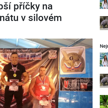
pší příčky na
átu v silovém
Nej