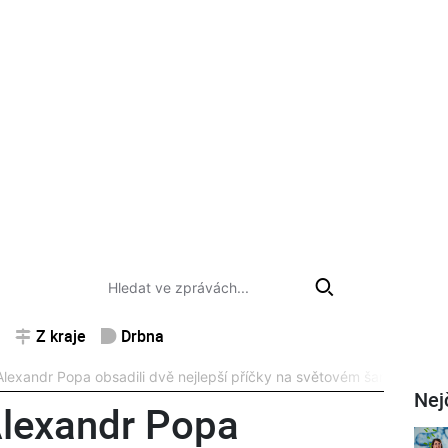
Z kraje
Drbna
Alexandr Popa obsadili dvě nejlepší příčky na světovém šampionátu v 
Nej
Alexandr Popa