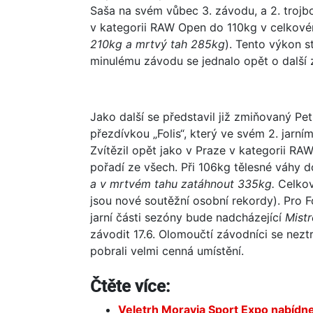
Saša na svém vůbec 3. závodu, a 2. trojbo
v kategorii RAW Open do 110kg v celkov
210kg a mrtvý tah 285kg
). Tento výkon st
minulému závodu se jednalo opět o další 
Jako další se představil již zmiňovaný P
přezdívkou „Folis“, který ve svém 2. jarní
Zvítězil opět jako v Praze v kategorii RA
pořadí ze všech. Při 106kg tělesné váhy 
a v mrtvém tahu zatáhnout 335kg.
Celkov
jsou nové soutěžní osobní rekordy). Pro F
jarní části sezóny bude nadcházející
Mistr
závodit 17.6. Olomoučtí závodníci se neztr
pobrali velmi cenná umístění.
Čtěte více:
Veletrh Moravia Sport Expo nabídn