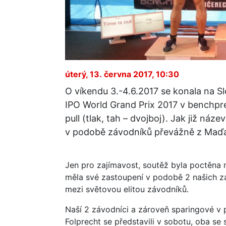
úterý, 13. června 2017, 10:30
O víkendu 3.-4.6.2017 se konala na 
IPO World Grand Prix 2017 v benchpre
pull (tlak, tah – dvojboj). Jak již náz
v podobě závodníků převážně z Maďa
Jen pro zajímavost, soutěž byla poctěna 
měla své zastoupení v podobě 2 našich záv
mezi světovou elitou závodníků.
Naší 2 závodníci a zároveň sparingové v p
Folprecht se představili v sobotu, oba se