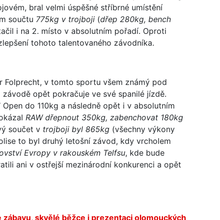
jovém, bral velmi úspěšné stříbrné umístění
ém součtu
775kg v trojboji
(
dřep 280kg, bench
ačil i na 2. místo v absolutním pořadí. Oproti
zlepšení tohoto talentovaného závodníka.
etr Folprecht, v tomto sportu všem známý pod
m závodě opět pokračuje ve své spanilé jízdě.
W Open do 110kg a následně opět i v absolutním
dokázal
RAW dřepnout 350kg, zabenchovat 180kg
ý součet v
trojboji byl 865kg
(všechny výkony
olise to byl druhý letošní závod, kdy vrcholem
ovství Evropy v rakouském Telfsu
, kde bude
atili ani v ostřejší mezinárodní konkurenci a opět
e zábavu, skvělé běžce i prezentaci olomouckých