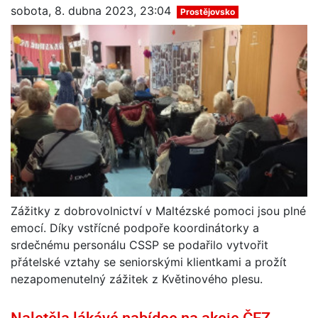
sobota, 8. dubna 2023, 23:04
Prostějovsko
Zážitky z dobrovolnictví v Maltézské pomoci jsou plné
emocí. Díky vstřícné podpoře koordinátorky a
srdečnému personálu CSSP se podařilo vytvořit
přátelské vztahy se seniorskými klientkami a prožít
nezapomenutelný zážitek z Květinového plesu.
Naletěla lákávé nabídce na akcie ČEZ,