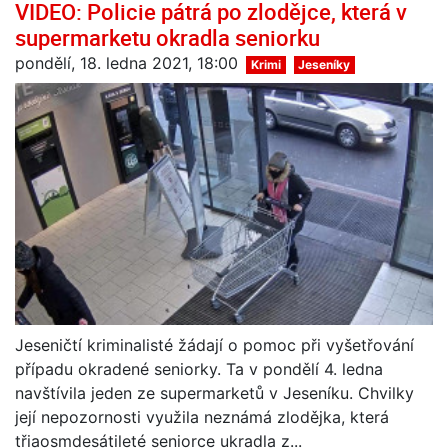
VIDEO: Policie pátrá po zlodějce, která v
supermarketu okradla seniorku
pondělí, 18. ledna 2021, 18:00
Krimi
Jeseníky
Jeseničtí kriminalisté žádají o pomoc při vyšetřování
případu okradené seniorky. Ta v pondělí 4. ledna
navštívila jeden ze supermarketů v Jeseníku. Chvilky
její nepozornosti využila neznámá zlodějka, která
třiaosmdesátileté seniorce ukradla z...