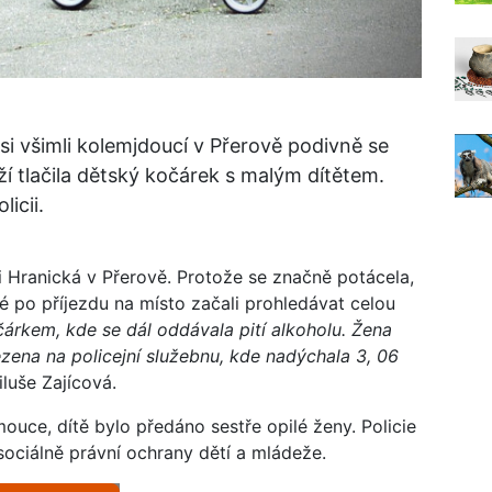
si všimli kolemjdoucí v Přerově podivně se
ží tlačila dětský kočárek s malým dítětem.
licii.
ci Hranická v Přerově. Protože se značně potácela,
isté po příjezdu na místo začali prohledávat celou
očárkem, kde se dál oddávala pití alkoholu. Žena
vezena na policejní služebnu, kde nadýchala 3, 06
iluše Zajícová.
uce, dítě bylo předáno sestře opilé ženy. Policie
sociálně právní ochrany dětí a mládeže.