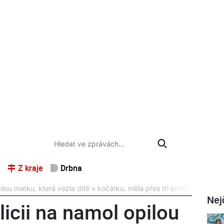
Z kraje
Drbna
pilou matku, která vezla dítě v kočárku, měla přes tři promile
Nej
licii na namol opilou