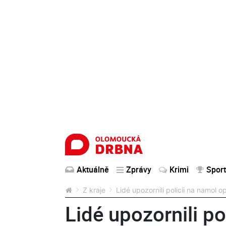
Aktuálně
Zprávy
Krimi
Sport
Z kraje
Lidé upozornili policii na namol o
Lidé upozornili po