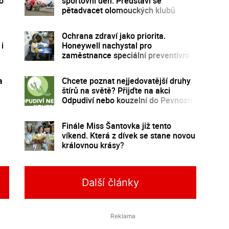
o
sportovní den. Představí se
pětadvacet olomouckých klubů
Ochrana zdraví jako priorita.
i
Honeywell nachystal pro
zaměstnance speciální preventivní
program
a
Chcete poznat nejjedovatější druhy
štírů na světě? Přijďte na akci
Odpudiví nebo kouzelní do Pevnosti
poznání
Finále Miss Šantovka již tento
víkend. Která z dívek se stane novou
královnou krásy?
Další články