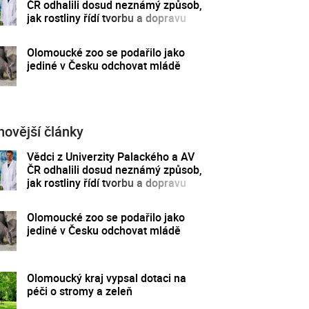
ČR odhalili dosud neznámý způsob,
jak rostliny řídí tvorbu a dopravu
svých hormonů
Olomoucké zoo se podařilo jako
jediné v Česku odchovat mládě
novější články
Vědci z Univerzity Palackého a AV
ČR odhalili dosud neznámý způsob,
jak rostliny řídí tvorbu a dopravu
svých hormonů
Olomoucké zoo se podařilo jako
jediné v Česku odchovat mládě
Olomoucký kraj vypsal dotaci na
péči o stromy a zeleň