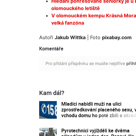
Hledání pohřešované seniorky je u 
olomouckého letiště
V olomouckém kempu Krásná Morava
velká fanzóna
Autoři
Jakub Wittka
| Foto
pixabay.com
Komentáře
Pro přidání příspěvku se musíte nejdříve
přihl
Kam dál?
Mladíci nabídli muži na ulici
zprostředkování placeného sexu, 
vchodu domu ho poté zbili a okrad
Pyrotechnici vyjížděli ke dvěma