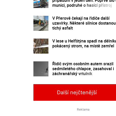
případům v jeden den. Poprvé šlo 
munici, podruhé o hasící přístroj
V Přerově čekají na řidiče další
uzavírky. Některé silnice dostanou 
tichý asfalt
V lese u Helfštýna spadl na dělník
pokácený strom, na místě zemřel
Řidič svým osobním autem srazil
sedmiletého chlapce, zasahoval i
záchranářský vrtulník
Další nejčtenější